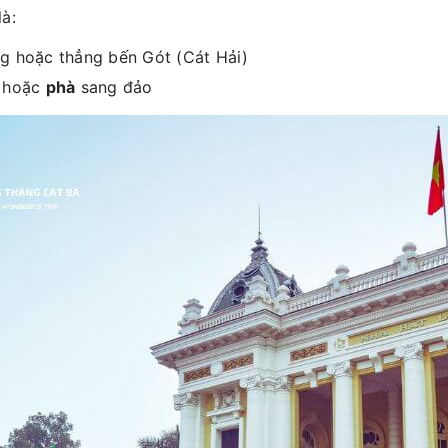
là:
g hoặc thẳng bến Gót (Cát Hải)
hoặc
phà
sang đảo