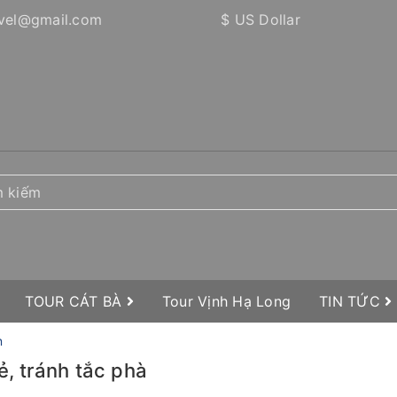
vel@gmail.com
$ US Dollar
TOUR CÁT BÀ
Tour Vịnh Hạ Long
TIN TỨC
n
ẻ, tránh tắc phà