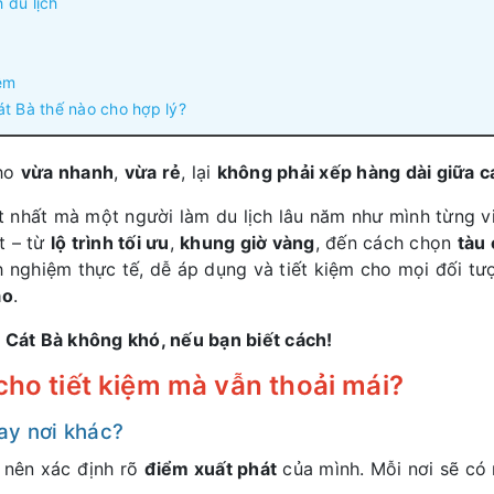
 du lịch
ệm
t Bà thế nào cho hợp lý?
ho
vừa nhanh
,
vừa rẻ
, lại
không phải xếp hàng dài giữa 
 nhất mà một người làm du lịch lâu năm như mình từng v
t – từ
lộ trình tối ưu
,
khung giờ vàng
, đến cách chọn
tàu 
h nghiệm thực tế, dễ áp dụng và tiết kiệm cho mọi đối tư
ảo
.
i Cát Bà không khó, nếu bạn biết cách!
cho tiết kiệm mà vẫn thoải mái?
ay nơi khác?
n nên xác định rõ
điểm xuất phát
của mình. Mỗi nơi sẽ có