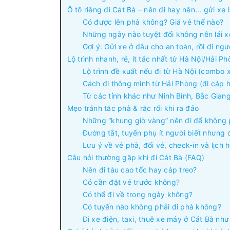
Ô tô riêng đi Cát Bà – nên đi hay nên... gửi xe l
Có được lên phà không? Giá vé thế nào?
Những ngày nào tuyệt đối không nên lái x
Gợi ý: Gửi xe ở đâu cho an toàn, rồi đi ng
Lộ trình nhanh, rẻ, ít tắc nhất từ Hà Nội/Hải P
Lộ trình đề xuất nếu đi từ Hà Nội (combo 
Cách đi thông minh từ Hải Phòng (đi cáp h
Từ các tỉnh khác như Ninh Bình, Bắc Giang
Mẹo tránh tắc phà & rắc rối khi ra đảo
Những “khung giờ vàng” nên đi để không 
Đường tắt, tuyến phụ ít người biết nhưng 
Lưu ý về vé phà, đổi vé, check-in và lịch 
Câu hỏi thường gặp khi đi Cát Bà (FAQ)
Nên đi tàu cao tốc hay cáp treo?
Có cần đặt vé trước không?
Có thể đi về trong ngày không?
Có tuyến nào không phải đi phà không?
Đi xe điện, taxi, thuê xe máy ở Cát Bà như