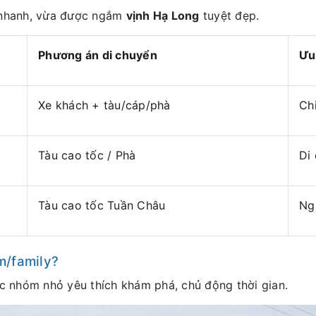
 nhanh, vừa được ngắm
vịnh Hạ Long
tuyệt đẹp.
Phương án di chuyển
Ưu
Xe khách + tàu/cáp/phà
Chi
Tàu cao tốc / Phà
Di
Tàu cao tốc Tuần Châu
Ngắ
m/family?
c nhóm nhỏ yêu thích khám phá, chủ động thời gian.