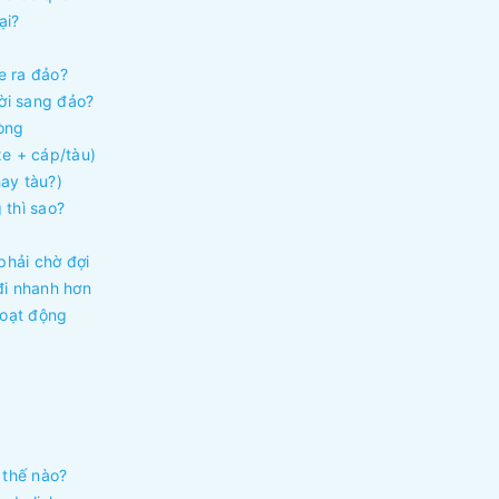
ại?
e ra đảo?
ười sang đảo?
hòng
xe + cáp/tàu)
ay tàu?)
 thì sao?
phải chờ đợi
đi nhanh hơn
hoạt động
 thế nào?