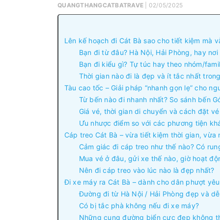
QUANGTHANGCATBATRAVE
| 02/05/2025
Lên kế hoạch đi Cát Bà sao cho tiết kiệm mà v
Bạn đi từ đâu? Hà Nội, Hải Phòng, hay nơi
Bạn đi kiểu gì? Tự túc hay theo nhóm/fami
Thời gian nào đi là đẹp và ít tắc nhất tro
Tàu cao tốc – Giải pháp “nhanh gọn lẹ” cho ng
Từ bến nào đi nhanh nhất? So sánh bến G
Giá vé, thời gian di chuyển và cách đặt vé
Ưu nhược điểm so với các phương tiện kh
Cáp treo Cát Bà – vừa tiết kiệm thời gian, vừa
Cảm giác đi cáp treo như thế nào? Có ru
Mua vé ở đâu, gửi xe thế nào, giờ hoạt độ
Nên đi cáp treo vào lúc nào là đẹp nhất?
Đi xe máy ra Cát Bà – dành cho dân phượt yê
Đường đi từ Hà Nội / Hải Phòng đẹp và dễ
Có bị tắc phà không nếu đi xe máy?
Những cung đường biển cực đẹp không t