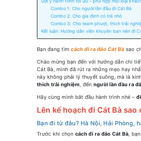
Gợi ý hành trình tối ưu – phù hợp mọi loại khách
Combo 1: Cho người lần đầu đi Cát Bà
Combo 2: Cho gia đình có trẻ nhỏ
Combo 3: Cho team phượt, thích trải nghi
Kết luận: Hướng dẫn viên khuyên bạn nên đi Cá
Bạn đang tìm
cách đi ra đảo Cát Bà
sao c
Chào mừng bạn đến với hướng dẫn chi tiết
Cát Bà, mình đã rút ra những mẹo hay nhấ
này không phải lý thuyết suông, mà là kin
thích trải nghiệm
, đến
người lần đầu ra đ
Hãy cùng mình bắt đầu hành trình nhé –
đ
Lên kế hoạch đi Cát Bà sao 
Bạn đi từ đâu? Hà Nội, Hải Phòng, h
Trước khi chọn
cách đi ra đảo Cát Bà
, bạ