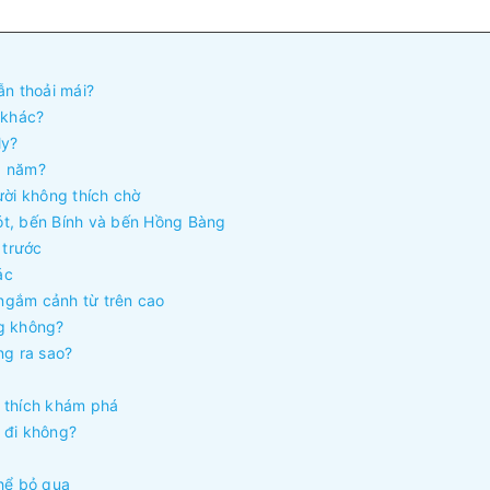
ẫn thoải mái?
 khác?
ly?
ng năm?
ười không thích chờ
ót, bến Bính và bến Hồng Bàng
 trước
ác
 ngắm cảnh từ trên cao
ng không?
ng ra sao?
u thích khám phá
 đi không?
hể bỏ qua