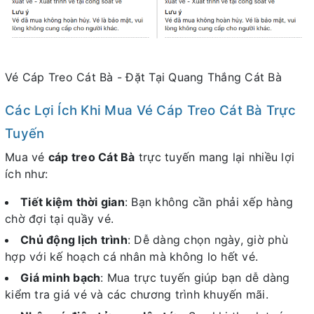
Vé Cáp Treo Cát Bà - Đặt Tại Quang Thắng Cát Bà
Các Lợi Ích Khi Mua Vé Cáp Treo Cát Bà Trực
Tuyến
Mua vé
cáp treo Cát Bà
trực tuyến mang lại nhiều lợi
ích như:
Tiết kiệm thời gian
: Bạn không cần phải xếp hàng
chờ đợi tại quầy vé.
Chủ động lịch trình
: Dễ dàng chọn ngày, giờ phù
hợp với kế hoạch cá nhân mà không lo hết vé.
Giá minh bạch
: Mua trực tuyến giúp bạn dễ dàng
kiểm tra giá vé và các chương trình khuyến mãi.