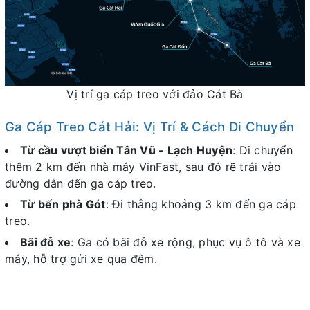
Vị trí ga cáp treo với đảo Cát Bà
Ga Cáp Treo Cát Hải: Vị Trí & Cách Di Chuyển
Từ cầu vượt biển Tân Vũ - Lạch Huyện
: Di chuyển
thêm 2 km đến nhà máy VinFast, sau đó rẽ trái vào
đường dẫn đến ga cáp treo.
Từ bến phà Gót
: Đi thẳng khoảng 3 km đến ga cáp
treo.
Bãi đỗ xe
: Ga có bãi đỗ xe rộng, phục vụ ô tô và xe
máy, hỗ trợ gửi xe qua đêm.