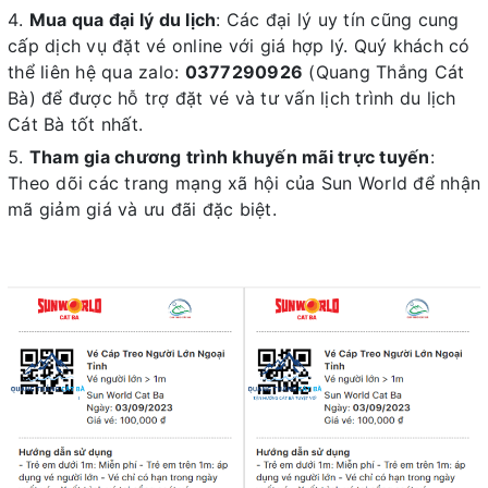
Mua qua đại lý du lịch
: Các đại lý uy tín cũng cung
cấp dịch vụ đặt vé online với giá hợp lý. Quý khách có
thể liên hệ qua zalo:
0377290926
(Quang Thắng Cát
Bà) để được hỗ trợ đặt vé và tư vấn lịch trình du lịch
Cát Bà tốt nhất.
Tham gia chương trình khuyến mãi trực tuyến
:
Theo dõi các trang mạng xã hội của Sun World để nhận
mã giảm giá và ưu đãi đặc biệt.