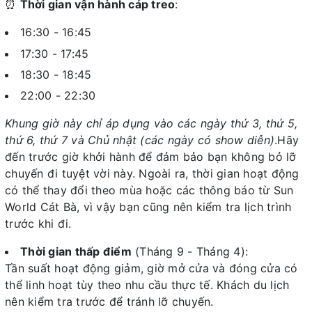
⏰
Thời gian vận hành cáp treo
:
16:30 - 16:45
17:30 - 17:45
18:30 - 18:45
22:00 - 22:30
Khung giờ này chỉ áp dụng vào các ngày thứ 3, thứ 5,
thứ 6, thứ 7 và Chủ nhật (các ngày có show diễn)
.Hãy
đến trước giờ khởi hành để đảm bảo bạn không bỏ lỡ
chuyến đi tuyệt vời này. Ngoài ra, thời gian hoạt động
có thể thay đổi theo mùa hoặc các thông báo từ Sun
World Cát Bà, vì vậy bạn cũng nên kiểm tra lịch trình
trước khi đi.
Thời gian thấp điểm
(Tháng 9 - Tháng 4):
Tần suất hoạt động giảm, giờ mở cửa và đóng cửa có
thể linh hoạt tùy theo nhu cầu thực tế. Khách du lịch
nên kiểm tra trước để tránh lỡ chuyến.