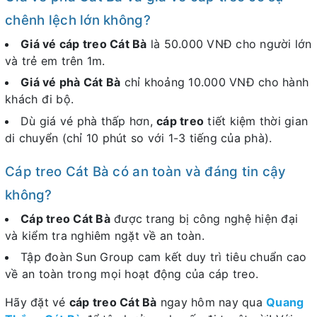
chênh lệch lớn không?
Giá vé cáp treo Cát Bà
là 50.000 VNĐ cho người lớn
và trẻ em trên 1m.
Giá vé phà Cát Bà
chỉ khoảng 10.000 VNĐ cho hành
khách đi bộ.
Dù giá vé phà thấp hơn,
cáp treo
tiết kiệm thời gian
di chuyển (chỉ 10 phút so với 1-3 tiếng của phà).
Cáp treo Cát Bà có an toàn và đáng tin cậy
không?
Cáp treo Cát Bà
được trang bị công nghệ hiện đại
và kiểm tra nghiêm ngặt về an toàn.
Tập đoàn Sun Group cam kết duy trì tiêu chuẩn cao
về an toàn trong mọi hoạt động của cáp treo.
Hãy đặt vé
cáp treo Cát Bà
ngay hôm nay qua
Quang