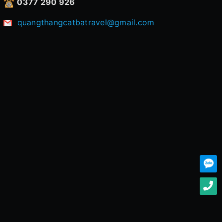
0377 290 926
quangthangcatbatravel@gmail.com