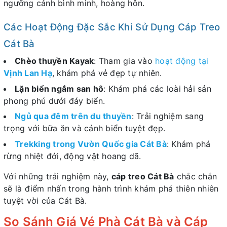
ngưỡng cảnh bình minh, hoàng hôn.
Các Hoạt Động Đặc Sắc Khi Sử Dụng Cáp Treo
Cát Bà
Chèo thuyền Kayak
: Tham gia vào
hoạt động tại
Vịnh Lan Hạ
, khám phá vẻ đẹp tự nhiên.
Lặn biển ngắm san hô
: Khám phá các loài hải sản
phong phú dưới đáy biển.
Ngủ qua đêm trên du thuyền
: Trải nghiệm sang
trọng với bữa ăn và cảnh biển tuyệt đẹp.
Trekking trong Vườn Quốc gia Cát Bà
: Khám phá
rừng nhiệt đới, động vật hoang dã.
Với những trải nghiệm này,
cáp treo Cát Bà
chắc chắn
sẽ là điểm nhấn trong hành trình khám phá thiên nhiên
tuyệt vời của Cát Bà.
So Sánh Giá Vé Phà Cát Bà và Cáp