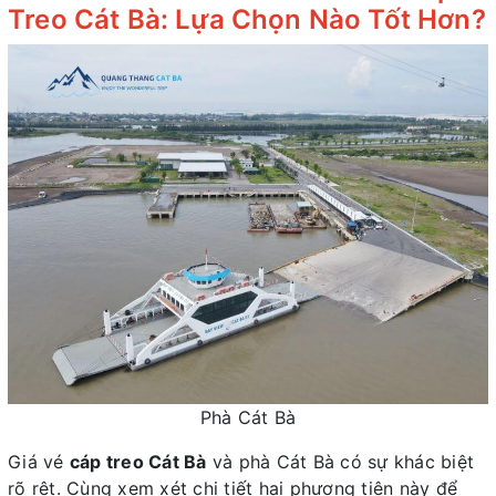
Treo Cát Bà: Lựa Chọn Nào Tốt Hơn?
Phà Cát Bà
Giá vé
cáp treo Cát Bà
và phà Cát Bà có sự khác biệt
rõ rệt. Cùng xem xét chi tiết hai phương tiện này để