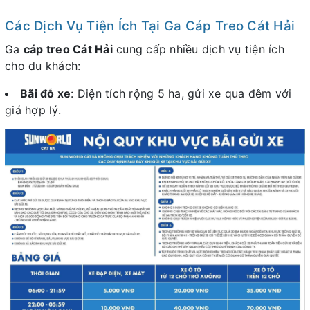
Các Dịch Vụ Tiện Ích Tại Ga Cáp Treo Cát Hải
Ga
cáp treo Cát Hải
cung cấp nhiều dịch vụ tiện ích
cho du khách:
Bãi đỗ xe
: Diện tích rộng 5 ha, gửi xe qua đêm với
giá hợp lý.