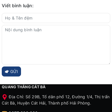
Viết bình luận:
GỬI
QUANG THẮNG CÁT BÀ
Địa Chỉ: Số 29B, Tổ dân phố 12, Đường 1/4, Thị trấn
Cát Bà, Huyện Cát Hải, Thành phố Hải Phòng.