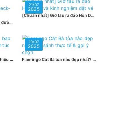
21/07
2025
[Chuẩn nhất] Giờ tàu ra đảo Hòn Dấu và kinh nghiệm đặt vé
Khám phá Đảo Cống Đỏ: Thiên đường sinh thái & Check-in Sang Chảnh
10/07
2025
Vịnh Lan Hạ cách Hà Nội bao nhiêu km? Hướng dẫn đi tự túc & tour
Flamingo Cát Bà tòa nào đẹp nhất? So sánh thực tế & gợi ý chọn