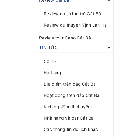
Review cơ sở lưu trú Cát Bà
Review du thuyền Vịnh Lan Hạ
Review tour Cano Cát Bà
TIN TỨC
Cô Tô
Hạ Long
Địa điểm trên đảo Cát Bà
Hoạt động trên đảo Cát Bà
Kinh nghiệm di chuyển
Nhà hàng và bar Cát Bà
Các thông tin du lịch khác