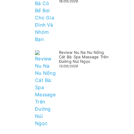
18/05/2026
Review Nu Na Nu Nống
Cát Bà: Spa Massage Trên
Đường Núi Ngọc
13/05/2026