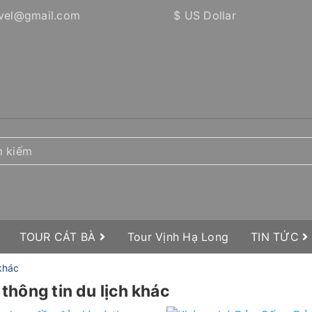
vel@gmail.com
$ US Dollar
TOUR CÁT BÀ
Tour Vịnh Hạ Long
TIN TỨC
 khác
thông tin du lịch khác