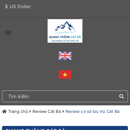
$ US Dollar
Trang chủ
Review Cát Bà
Review cơ sở lưu trú Cát Bà