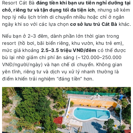
Resort Cát Bà
đáng tiền khi bạn ưu tiên nghỉ dưỡng tại
chỗ, riêng tư và tận dụng tối đa tiện ích
, nhưng sẽ kém
hợp lý nếu lịch trình di chuyển nhiều hoặc chỉ ở ngắn
ngày khi so với các lựa chọn
cơ sở lưu trú Cát Bà
khác.
Nếu bạn ở 2–3 đêm, dành phần lớn thời gian trong
resort (hồ bơi, bãi biển riêng, khu vườn, khu trẻ em),
mức giá khoảng
2.5–3.5 triệu VNĐ/đêm
có thể được
bù lại nhờ giảm chi phí ăn sáng (~120.000–250.000
VNĐ/người/ngày) và hạn chế di chuyển. Không gian
yên tĩnh, riêng tư và dịch vụ xử lý nhanh thường là
điểm khiến trải nghiệm “đáng tiền” hơn.