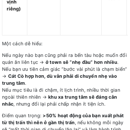
vịnh
riêng)
Một cách dễ hiểu:
Nếu ngày nào bạn cũng phải ra bến tàu hoặc muốn đổi
quán ăn liên tục →
ở town sẽ “nhẹ đầu” hơn nhiều
.
Nếu bạn ưu tiên cảm giác “bước vài phút là chạm biển”
→
Cát Cò hợp hơn, dù vẫn phải di chuyển nhẹ vào
trung tâm
.
Nếu mục tiêu là đi chậm, ít lịch trình, nhiều thời gian
ngoài thiên nhiên →
khu xa trung tâm sẽ đáng cân
nhắc
, nhưng đổi lại phải chấp nhận ít tiện ích.
Điểm quan trọng:
>50% hoạt động của bạn xuất phát
từ thị trấn thì nên ở gần thị trấn
, nếu không mỗi ngày
sẽ “mất thời gian di chuyển lặp lại” và làm hành trình