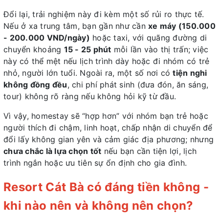
Đổi lại, trải nghiệm này đi kèm một số rủi ro thực tế.
Nếu ở xa trung tâm, bạn gần như cần
xe máy (150.000
- 200.000 VND/ngày)
hoặc taxi, với quãng đường di
chuyển khoảng
15 - 25 phút
mỗi lần vào thị trấn; việc
này có thể mệt nếu lịch trình dày hoặc đi nhóm có trẻ
nhỏ, người lớn tuổi. Ngoài ra, một số nơi có
tiện nghi
không đồng đều
, chi phí phát sinh (đưa đón, ăn sáng,
tour) không rõ ràng nếu không hỏi kỹ từ đầu.
Vì vậy, homestay sẽ “hợp hơn” với nhóm bạn trẻ hoặc
người thích đi chậm, linh hoạt, chấp nhận di chuyển để
đổi lấy không gian yên và cảm giác địa phương; nhưng
chưa chắc là lựa chọn tốt
nếu bạn cần tiện lợi, lịch
trình ngắn hoặc ưu tiên sự ổn định cho gia đình.
Resort Cát Bà có đáng tiền không -
khi nào nên và không nên chọn?