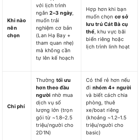
với lịch trình
Hợp hơn khi bạn
ngắn
2–3 ngày
,
muốn chọn
cơ sở
Khi nào
muốn trải
lưu trú Cát Bà cụ
nên
nghiệm cơ bản
thể
, khu vực bãi
chọn
(Lan Hạ Bay +
biển riêng hoặc
tham quan nhẹ)
lịch trình linh hoạt
mà không cần
tự lên kế hoạch
Thường
tối ưu
Có thể rẻ hơn nếu
hơn theo đầu
đi
nhóm 4+ người
người
nhờ mua
và biết cách chia
dịch vụ số
phòng, thuê
Chi phí
lượng lớn (trọn
xe/boat riêng
gói từ ~1.8–2.5
(khoảng ~1.2–1.5
triệu/người cho
triệu/người cho
2D1N)
basic)