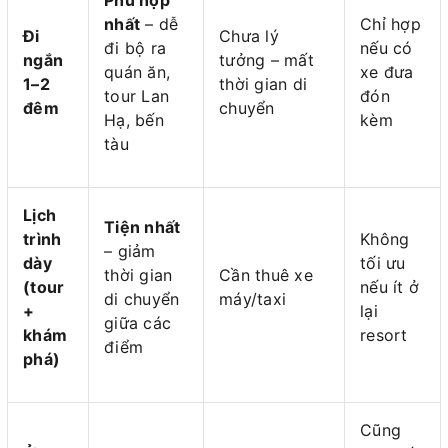
nhất
– dễ
Chỉ hợp
Đi
Chưa lý
đi bộ ra
nếu có
ngắn
tưởng – mất
quán ăn,
xe đưa
1–2
thời gian di
tour Lan
đón
đêm
chuyển
Hạ, bến
kèm
tàu
Lịch
Tiện nhất
trình
Không
– giảm
dày
tối ưu
thời gian
Cần thuê xe
(tour
nếu ít ở
di chuyển
máy/taxi
+
lại
giữa các
khám
resort
điểm
phá)
Cũng