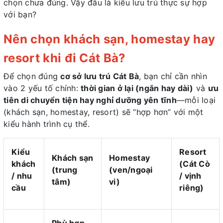
chọn chưa đúng. Vậy đâu là kiểu lưu trú thực sự hợp
với bạn?
Nên chọn khách sạn, homestay hay
resort khi đi Cát Bà?
Để chọn đúng
cơ sở lưu trú Cát Bà
, bạn chỉ cần nhìn
vào 2 yếu tố chính:
thời gian ở lại (ngắn hay dài)
và
ưu
tiên di chuyển tiện hay nghỉ dưỡng yên tĩnh
—mỗi loại
(khách sạn, homestay, resort) sẽ “hợp hơn” với một
kiểu hành trình cụ thể.
Kiểu
Resort
Khách sạn
Homestay
khách
(Cát Cò
(trung
(ven/ngoại
/ nhu
/ vịnh
tâm)
vi)
cầu
riêng)
Phù hợp