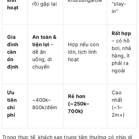
rồi gặp lại
“stay-
hoạt
in”
Rất hợp
Gia
An toàn &
– có hồ
đình
tiện lợi
–
Hợp nếu con
bơi, nhà
cần
dễ ăn
lớn, lịch linh
hàng, ít
ổn
uống, di
hoạt
phải ra
định
chuyển
ngoài
Ưu
Cao
Rẻ hơn
tiên
~400k–
nhất
(~250k–
chi
800k/đêm
(~1–
700k)
phí
2m+)
Trong thực tế, khách sạn trung tâm thường có nhịp di