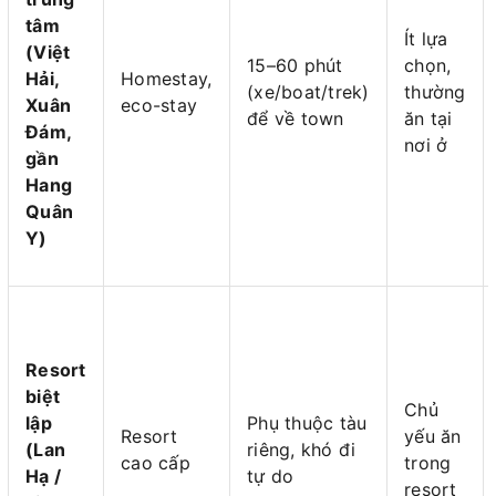
tâm
Ít lựa
(Việt
15–60 phút
chọn,
Hải,
Homestay,
(xe/boat/trek)
thường
Xuân
eco-stay
để về town
ăn tại
Đám,
nơi ở
gần
Hang
Quân
Y)
Resort
biệt
Chủ
lập
Phụ thuộc tàu
Resort
yếu ăn
(Lan
riêng, khó đi
cao cấp
trong
Hạ /
tự do
resort