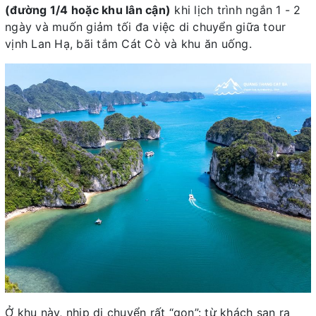
(đường 1/4 hoặc khu lân cận)
khi lịch trình ngắn 1 - 2
ngày và muốn giảm tối đa việc di chuyển giữa tour
vịnh Lan Hạ, bãi tắm Cát Cò và khu ăn uống.
Ở khu này, nhịp di chuyển rất “gọn”: từ khách sạn ra