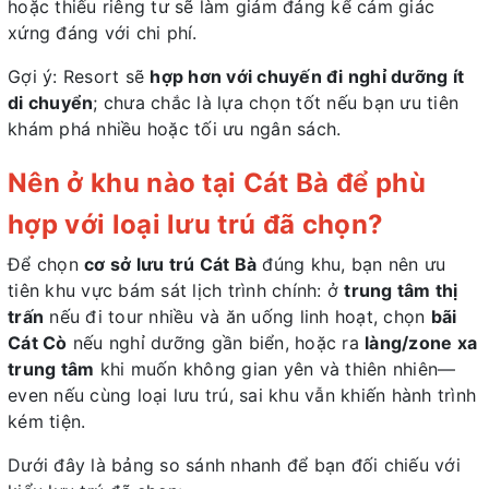
hoặc thiếu riêng tư sẽ làm giảm đáng kể cảm giác
xứng đáng với chi phí.
Gợi ý: Resort sẽ
hợp hơn với chuyến đi nghỉ dưỡng ít
di chuyển
; chưa chắc là lựa chọn tốt nếu bạn ưu tiên
khám phá nhiều hoặc tối ưu ngân sách.
Nên ở khu nào tại Cát Bà để phù
hợp với loại lưu trú đã chọn?
Để chọn
cơ sở lưu trú Cát Bà
đúng khu, bạn nên ưu
tiên khu vực bám sát lịch trình chính: ở
trung tâm thị
trấn
nếu đi tour nhiều và ăn uống linh hoạt, chọn
bãi
Cát Cò
nếu nghỉ dưỡng gần biển, hoặc ra
làng/zone xa
trung tâm
khi muốn không gian yên và thiên nhiên—
even nếu cùng loại lưu trú, sai khu vẫn khiến hành trình
kém tiện.
Dưới đây là bảng so sánh nhanh để bạn đối chiếu với