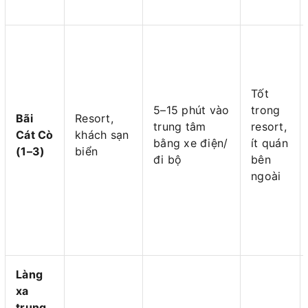
Tốt
5–15 phút vào
trong
Bãi
Resort,
trung tâm
resort,
Cát Cò
khách sạn
bằng xe điện/
ít quán
(1–3)
biển
đi bộ
bên
ngoài
Làng
xa
trung