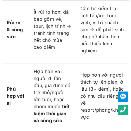
Cần tự kiểm tra
Ít rủi ro hơn: đã
lịch tàu/xe, tour
bao gồm vé,
Rủi ro
vịnh, vị trí khách
tour, lịch trình →
& công
sạn → dễ phát sinh
tránh tình trạng
sức
chi phí/nhầm lịch
hết chỗ mùa
nếu thiếu kinh
cao điểm
nghiệm
Hợp hơn với
Hợp hơn với người
người đi lần
thích tự lên plan, ở
đầu, gia đình có
Phù
lâu (3+ đêm), hoặc
trẻ nhỏ/người
hợp với
có nhu cầu riêng
lớn tuổi, hoặc
ai
về
nhóm muốn
tiết
resort/phòng/khu
kiệm thời gian
vực
và công sức