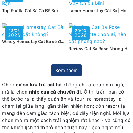
Top 9 Villa Cát Bà Có Bể Bơi Cho Gia Đình Và Nhóm Bạn
Lamer Homestay Cát Bà | Homestay Trung Tâm Có Máy Chiếu Mini
23/03
20/03
2026
2026
Windy Homestay Cát Bà có đáng đặt không?
Review Cat Ba Rose Nhung Hotel: hợp ai, nên đặt phòng nào?
Xem thêm
Chọn
cơ sở lưu trú cát bà
không chỉ là chọn nơi ngủ,
mà là chọn
nhịp của cả chuyến đi
. Ở thị trấn, bạn có
thể bước ra là thấy quán ăn và tour; ra homestay là
chậm lại giữa làng, gần thiên nhiên hơn; còn resort lại
mang đến cảm giác tách biệt, đủ đầy tiện nghi. Mỗi lựa
chọn mở ra một cách trải nghiệm rất khác - và cũng có
thể khiến lịch trình trở nên thuận hay “lệch nhịp” nếu