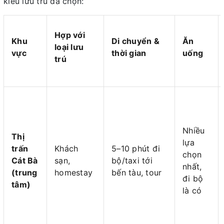
kiểu lưu trú đã chọn:
Hợp với
Khu
Di chuyển &
Ăn
loại lưu
vực
thời gian
uống
trú
Nhiều
Thị
lựa
trấn
Khách
5–10 phút đi
chọn
Cát Bà
sạn,
bộ/taxi tới
nhất,
(trung
homestay
bến tàu, tour
đi bộ
tâm)
là có