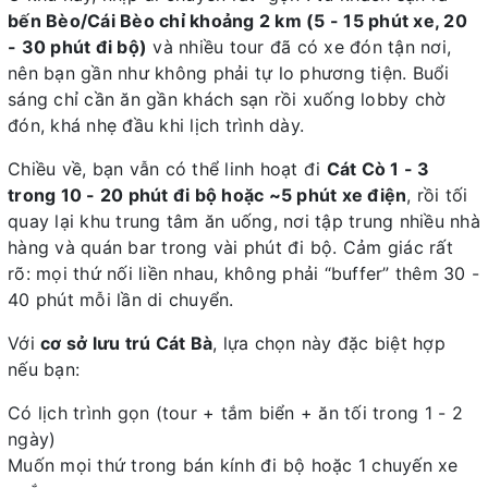
bến Bèo/Cái Bèo chỉ khoảng 2 km (5 - 15 phút xe, 20
- 30 phút đi bộ)
và nhiều tour đã có xe đón tận nơi,
nên bạn gần như không phải tự lo phương tiện. Buổi
sáng chỉ cần ăn gần khách sạn rồi xuống lobby chờ
đón, khá nhẹ đầu khi lịch trình dày.
Chiều về, bạn vẫn có thể linh hoạt đi
Cát Cò 1 - 3
trong 10 - 20 phút đi bộ hoặc ~5 phút xe điện
, rồi tối
quay lại khu trung tâm ăn uống, nơi tập trung nhiều nhà
hàng và quán bar trong vài phút đi bộ. Cảm giác rất
rõ: mọi thứ nối liền nhau, không phải “buffer” thêm 30 -
40 phút mỗi lần di chuyển.
Với
cơ sở lưu trú Cát Bà
, lựa chọn này đặc biệt hợp
nếu bạn:
Có lịch trình gọn (tour + tắm biển + ăn tối trong 1 - 2
ngày)
Muốn mọi thứ trong bán kính đi bộ hoặc 1 chuyến xe