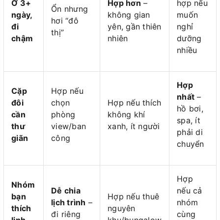
Ở 3+
Hợp hơn
–
hợp nếu
Ổn nhưng
ngày,
không gian
muốn
hơi “đô
đi
yên, gần thiên
nghỉ
thị”
chậm
nhiên
dưỡng
nhiều
Hợp
Cặp
Hợp nếu
nhất
–
đôi
chọn
Hợp nếu thích
hồ bơi,
cần
phòng
không khí
spa, ít
thư
view/ban
xanh, ít người
phải di
giãn
công
chuyển
Hợp
Nhóm
Dễ chia
nếu cả
bạn
Hợp nếu thuê
lịch trình
–
nhóm
thích
nguyên
đi riêng
cùng
linh
khu/bungalow