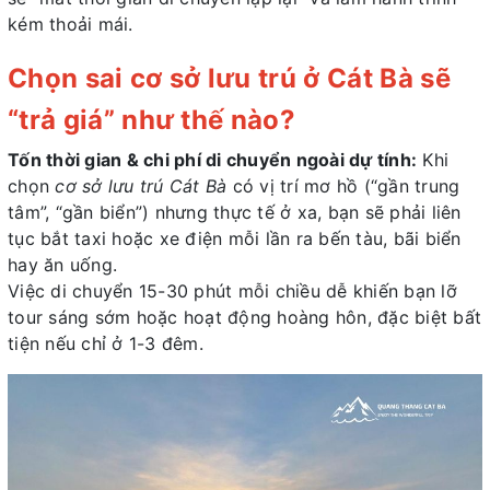
kém thoải mái.
Chọn sai cơ sở lưu trú ở Cát Bà sẽ
“trả giá” như thế nào?
Tốn thời gian & chi phí di chuyển ngoài dự tính:
Khi
chọn
cơ sở lưu trú Cát Bà
có vị trí mơ hồ (“gần trung
tâm”, “gần biển”) nhưng thực tế ở xa, bạn sẽ phải liên
tục bắt taxi hoặc xe điện mỗi lần ra bến tàu, bãi biển
hay ăn uống.
Việc di chuyển 15-30 phút mỗi chiều dễ khiến bạn lỡ
tour sáng sớm hoặc hoạt động hoàng hôn, đặc biệt bất
tiện nếu chỉ ở 1-3 đêm.