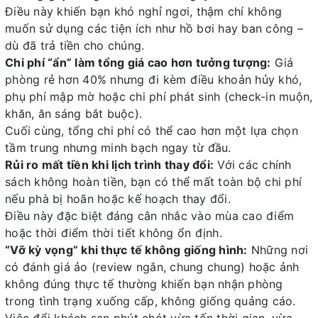
Điều này khiến bạn khó nghỉ ngơi, thậm chí không
muốn sử dụng các tiện ích như hồ bơi hay ban công –
dù đã trả tiền cho chúng.
Chi phí “ẩn” làm tổng giá cao hơn tưởng tượng:
Giá
phòng rẻ hơn 40% nhưng đi kèm điều khoản hủy khó,
phụ phí mập mờ hoặc chi phí phát sinh (check-in muộn,
khăn, ăn sáng bắt buộc).
Cuối cùng, tổng chi phí có thể cao hơn một lựa chọn
tầm trung nhưng minh bạch ngay từ đầu.
Rủi ro mất tiền khi lịch trình thay đổi:
Với các chính
sách không hoàn tiền, bạn có thể mất toàn bộ chi phí
nếu phà bị hoãn hoặc kế hoạch thay đổi.
Điều này đặc biệt đáng cân nhắc vào mùa cao điểm
hoặc thời điểm thời tiết không ổn định.
“Vỡ kỳ vọng” khi thực tế không giống hình:
Những nơi
có đánh giá ảo (review ngắn, chung chung) hoặc ảnh
không đúng thực tế thường khiến bạn nhận phòng
trong tình trạng xuống cấp, không giống quảng cáo.
Việc đổi khách sạn phút chót vừa tốn thời gian, vừa