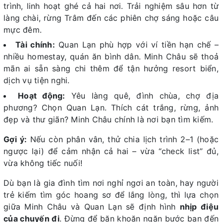
trình, linh hoạt ghé cả hai nơi. Trải nghiệm sâu hơn từ
làng chài, rừng Trâm đến các phiên chợ sáng hoặc câu
mực đêm.
Tài chính:
Quan Lạn phù hợp với ví tiền hạn chế –
nhiều homestay, quán ăn bình dân. Minh Châu sẽ thoả
mãn ai sẵn sàng chi thêm để tận hưởng resort biển,
dịch vụ tiện nghi.
Hoạt động:
Yêu làng quê, đình chùa, chợ địa
phương? Chọn Quan Lạn. Thích cát trắng, rừng, ảnh
đẹp và thư giãn? Minh Châu chính là nơi bạn tìm kiếm.
Gợi ý:
Nếu còn phân vân, thử chia lịch trình 2–1 (hoặc
ngược lại) để cảm nhận cả hai – vừa “check list” đủ,
vừa không tiếc nuối!
Dù bạn là gia đình tìm nơi nghỉ ngơi an toàn, hay người
trẻ kiếm tìm góc hoang sơ để lắng lòng, thì lựa chọn
giữa Minh Châu và Quan Lạn sẽ định hình
nhịp điệu
của chuyến đi
. Đừng để băn khoăn ngăn bước bạn đến