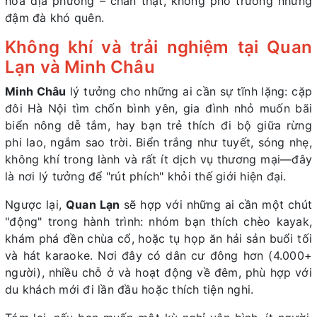
hóa địa phương – chân thật, không phô trương nhưng
đậm đà khó quên.
Không khí và trải nghiệm tại Quan
Lạn và Minh Châu
Minh Châu
lý tưởng cho những ai cần sự tĩnh lặng: cặp
đôi Hà Nội tìm chốn bình yên, gia đình nhỏ muốn bãi
biển nông dễ tắm, hay bạn trẻ thích đi bộ giữa rừng
phi lao, ngắm sao trời. Biển trắng như tuyết, sóng nhẹ,
không khí trong lành và rất ít dịch vụ thương mại—đây
là nơi lý tưởng để "rút phích" khỏi thế giới hiện đại.
Ngược lại,
Quan Lạn
sẽ hợp với những ai cần một chút
"động" trong hành trình: nhóm bạn thích chèo kayak,
khám phá đền chùa cổ, hoặc tụ họp ăn hải sản buổi tối
và hát karaoke. Nơi đây có dân cư đông hơn (4.000+
người), nhiều chỗ ở và hoạt động về đêm, phù hợp với
du khách mới đi lần đầu hoặc thích tiện nghi.