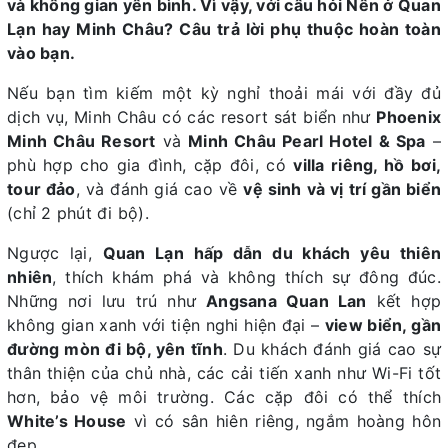
và không gian yên bình. Vì vậy, với câu hỏi Nên ở Quan
Lạn hay Minh Châu? Câu trả lời phụ thuộc hoàn toàn
vào bạn.
Nếu bạn tìm kiếm một kỳ nghỉ thoải mái với đầy đủ
dịch vụ, Minh Châu có các resort sát biển như
Phoenix
Minh Châu Resort
và
Minh Châu Pearl Hotel & Spa
–
phù hợp cho gia đình, cặp đôi, có
villa riêng, hồ bơi,
tour đảo
, và đánh giá cao về
vệ sinh và vị trí gần biển
(chỉ 2 phút đi bộ).
Ngược lại,
Quan Lạn hấp dẫn du khách yêu thiên
nhiên
, thích khám phá và không thích sự đông đúc.
Những nơi lưu trú như
Angsana Quan Lan
kết hợp
không gian xanh với tiện nghi hiện đại –
view biển, gần
đường mòn đi bộ, yên tĩnh
. Du khách đánh giá cao sự
thân thiện của chủ nhà, các cải tiến xanh như Wi-Fi tốt
hơn, bảo vệ môi trường. Các cặp đôi có thể thích
White’s House
vì có sân hiên riêng, ngắm hoàng hôn
đẹp.