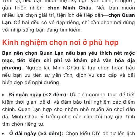
Tóm lại, nếu bạn muốn một kỳ nghỉ yên bình, ít người,
gần thiên nhiên—
chọn Minh Châu
. Nếu bạn muốn
nhiều lựa chọn giải trí, tiện ích dễ tiếp cận—
chọn Quan
Lạn
. Cả hai đều có vẻ đẹp riêng, chỉ cần chọn nơi đúng
với nhịp sống bạn đang tìm kiếm.
Kinh nghiệm chọn nơi ở phù hợp
Bạn nên chọn Quan Lạn nếu bạn yêu thích nét mộc
mạc, tiết kiệm chi phí và khám phá văn hóa địa
phương.
Ngược lại, Minh Châu là lựa chọn hoàn hảo
nếu bạn ưu tiên sự yên tĩnh, dịch vụ cao cấp và bãi
biển đẹp để nghỉ dưỡng.
Đi ngắn ngày (≤2 đêm):
Ưu tiên combo tour để tiết
kiệm thời gian, dễ đi và đảm bảo trải nghiệm các điểm
chính. Quan Lạn hợp cho nhóm nhỏ muốn ăn chơi dân
dã, Minh Châu lý tưởng cho các cặp đôi hay gia đình
tìm chốn riêng tư.
Ở dài ngày (≥3 đêm):
Chọn kiểu DIY để tự lên lịch