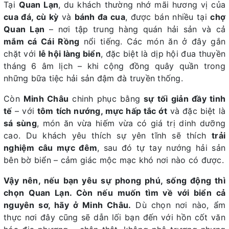
Tại
Quan Lạn
, du khách thường nhớ mãi hương vị của
cua đá, cù kỳ
và
bánh đa cua
, được bán nhiều tại
chợ
Quan Lạn
– nơi tập trung hàng quán hải sản và cả
mắm cá Cái Rồng
nổi tiếng. Các món ăn ở đây gắn
chặt với
lễ hội làng biển
, đặc biệt là dịp hội đua thuyền
tháng 6 âm lịch – khi cộng đồng quây quần trong
những bữa tiệc hải sản đậm đà truyền thống.
Còn
Minh Châu
chinh phục bằng
sự tối giản đầy tinh
tế
– với
tôm tích nướng, mực hấp tắc ớt
và đặc biệt là
sá sùng
, món ăn vừa hiếm vừa có giá trị dinh dưỡng
cao. Du khách yêu thích sự yên tĩnh sẽ thích
trải
nghiệm câu mực đêm
, sau đó tự tay nướng hải sản
bên bờ biển – cảm giác mộc mạc khó nơi nào có được.
Vậy nên, nếu bạn yêu sự phong phú, sống động thì
chọn Quan Lạn. Còn nếu muốn tìm về với biển cả
nguyên sơ, hãy ở Minh Châu.
Dù chọn nơi nào, ẩm
thực nơi đây cũng sẽ dẫn lối bạn đến với hồn cốt văn