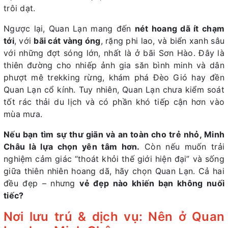
trôi dạt.
Ngược lại, Quan Lạn mang đến
nét hoang dã ít chạm
tới
, với
bãi cát vàng óng
, rặng phi lao, và biển xanh sâu
với những đợt sóng lớn, nhất là ở bãi Sơn Hào. Đây là
thiên đường cho nhiếp ảnh gia săn bình minh và dân
phượt mê trekking rừng, khám phá Đèo Gió hay đền
Quan Lạn cổ kính. Tuy nhiên, Quan Lạn chưa kiểm soát
tốt rác thải du lịch và có phần khó tiếp cận hơn vào
mùa mưa.
Nếu bạn tìm sự thư giãn và an toàn cho trẻ nhỏ, Minh
Châu là lựa chọn yên tâm hơn.
Còn nếu muốn trải
nghiệm cảm giác “thoát khỏi thế giới hiện đại” và sống
giữa thiên nhiên hoang dã, hãy chọn Quan Lạn. Cả hai
đều đẹp – nhưng
vẻ đẹp nào khiến bạn không nuối
tiếc?
Nơi lưu trú & dịch vụ: Nên ở Quan