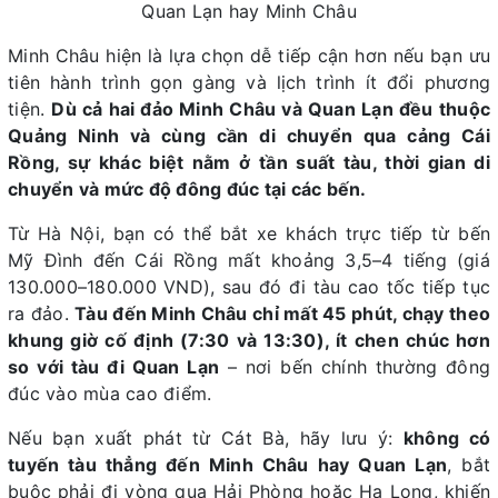
Quan Lạn hay Minh Châu
Minh Châu hiện là lựa chọn dễ tiếp cận hơn nếu bạn ưu
tiên hành trình gọn gàng và lịch trình ít đổi phương
tiện.
Dù cả hai đảo Minh Châu và Quan Lạn đều thuộc
Quảng Ninh và cùng cần di chuyển qua cảng Cái
Rồng, sự khác biệt nằm ở tần suất tàu, thời gian di
chuyển và mức độ đông đúc tại các bến.
Từ Hà Nội, bạn có thể bắt xe khách trực tiếp từ bến
Mỹ Đình đến Cái Rồng mất khoảng 3,5–4 tiếng (giá
130.000–180.000 VND), sau đó đi tàu cao tốc tiếp tục
ra đảo.
Tàu đến Minh Châu chỉ mất 45 phút, chạy theo
khung giờ cố định (7:30 và 13:30), ít chen chúc hơn
so với tàu đi Quan Lạn
– nơi bến chính thường đông
đúc vào mùa cao điểm.
Nếu bạn xuất phát từ Cát Bà, hãy lưu ý:
không có
tuyến tàu thẳng đến Minh Châu hay Quan Lạn
, bắt
buộc phải đi vòng qua Hải Phòng hoặc Hạ Long, khiến