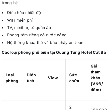
trang bị:
Điều hòa nhiệt độ
WiFi miễn phí
TV, minibar, tủ quần áo
Phòng tắm riêng có nước nóng
Hệ thống khóa thẻ và báo cháy an toàn
Các loại phòng phổ biến tại Quang Tùng Hotel Cát Bà
Giá
tham
Loại
Diện
Sức
View
khảo
phòng
tích
chứa
(VNĐ/
đêm)
2
650.000