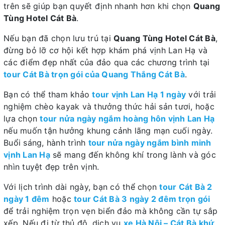
trên sẽ giúp bạn quyết định nhanh hơn khi chọn
Quang
Tùng Hotel Cát Bà
.
Nếu bạn đã chọn lưu trú tại
Quang Tùng Hotel Cát Bà
,
đừng bỏ lỡ cơ hội kết hợp khám phá vịnh Lan Hạ và
các điểm đẹp nhất của đảo qua các chương trình tại
tour Cát Bà trọn gói của Quang Thắng Cát Bà
.
Bạn có thể tham khảo
tour vịnh Lan Hạ 1 ngày
với trải
nghiệm chèo kayak và thưởng thức hải sản tươi, hoặc
lựa chọn
tour nửa ngày ngắm hoàng hôn vịnh Lan Hạ
nếu muốn tận hưởng khung cảnh lãng mạn cuối ngày.
Buổi sáng, hành trình
tour nửa ngày ngắm bình minh
vịnh Lan Hạ
sẽ mang đến không khí trong lành và góc
nhìn tuyệt đẹp trên vịnh.
Với lịch trình dài ngày, bạn có thể chọn
tour Cát Bà 2
ngày 1 đêm
hoặc
tour Cát Bà 3 ngày 2 đêm trọn gói
để trải nghiệm trọn vẹn biển đảo mà không cần tự sắp
xếp. Nếu đi từ thủ đô, dịch vụ
xe Hà Nội – Cát Bà khứ