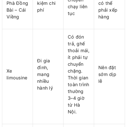
Phà Đồng
kiệm chi
có thể
chạy liên
Bài – Cái
phí
phải xếp
tục
Viềng
hàng
Có đón
trả, ghế
thoải mái,
ít phải tự
Đi gia
chuyển
đình,
Nên đặt
Xe
chặng.
mang
sớm dịp
limousine
Thời gian
nhiều
lễ
toàn trình
hành lý
thường
3–4 giờ
từ Hà
Nội.