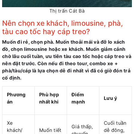
Thị trấn Cát Bà
Nên chọn xe khách, limousine, phà,
tàu cao tốc hay cáp treo?
Muốn đi rẻ, chọn phà. Muốn thoải mái và đỡ lo xách
đồ, chọn limousine hoặc xe khách. Muốn giảm cảnh
chờ lâu cuối tuần, ưu tiên tàu cao tốc hoặc cáp treo và
nên đặt trước. Còn nếu đi theo tour, combo xe +
phà/tàu/cáp là lựa chọn dễ đi nhất vì đã có giờ đón trả
cố định.
Phương
Phù hợp
Điểm
Lưu ý
án
nhất khi
mạnh
Xe
Cuối tuần
Giá thấp,
khách/
Muốn tiết
dễ đông,
chuyến