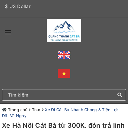
$ US Dollar
Trang chủ
Tour
Xe Đi Cát Bà Nhanh Chóng & Tiện Lợi:
Đặt Vé Ngay
Xe Hà Nội Cát Bà từ 300K, đón trả linh