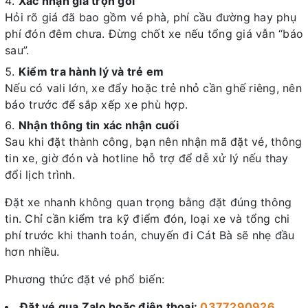
Xác nhận giá trọn gói
Hỏi rõ giá đã bao gồm vé phà, phí cầu đường hay phụ
phí đón đêm chưa. Đừng chốt xe nếu tổng giá vẫn “báo
sau”.
Kiểm tra hành lý và trẻ em
Nếu có vali lớn, xe đẩy hoặc trẻ nhỏ cần ghế riêng, nên
báo trước để sắp xếp xe phù hợp.
Nhận thông tin xác nhận cuối
Sau khi đặt thành công, bạn nên nhận mã đặt vé, thông
tin xe, giờ đón và hotline hỗ trợ để dễ xử lý nếu thay
đổi lịch trình.
Đặt xe nhanh không quan trọng bằng đặt đúng thông
tin. Chỉ cần kiểm tra kỹ điểm đón, loại xe và tổng chi
phí trước khi thanh toán, chuyến đi Cát Bà sẽ nhẹ đầu
hơn nhiều.
Phương thức đặt vé phổ biến:
Đặt vé qua Zalo hoặc điện thoại:
0377290926