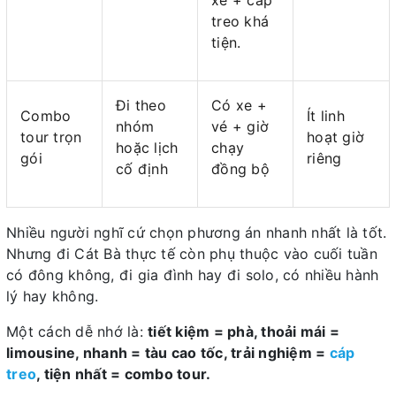
treo khá
tiện.
Đi theo
Có xe +
Combo
Ít linh
nhóm
vé + giờ
tour trọn
hoạt giờ
hoặc lịch
chạy
gói
riêng
cố định
đồng bộ
Nhiều người nghĩ cứ chọn phương án nhanh nhất là tốt.
Nhưng đi Cát Bà thực tế còn phụ thuộc vào cuối tuần
có đông không, đi gia đình hay đi solo, có nhiều hành
lý hay không.
Một cách dễ nhớ là:
tiết kiệm = phà, thoải mái =
limousine, nhanh = tàu cao tốc, trải nghiệm =
cáp
treo
, tiện nhất = combo tour.