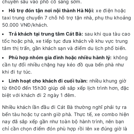
chuyển sâu vào phố cổ sáng sớm.
Hỗ trợ đón tận nơi nội thành Hà Nội:
xe điện hoặc
taxi trung chuyển 7 chỗ hỗ trợ tận nhà, phụ thu khoảng
50.000 VNĐ/khách.
Trả khách tại trung tâm Cát Bà:
sau khi qua tàu cao
tốc hoặc phà, xe tiếp tục đưa khách về khu vực trung
tâm thị trấn, gần khách sạn và điểm du lịch phổ biến.
Phù hợp nhóm gia đình hoặc nhiều hành lý:
không
cần tự đổi nhiều chặng hay kéo đồ qua bến phà như
khi đi tự túc.
Linh hoạt cho khách đi cuối tuần:
nhiều khung giờ
từ 6h00 đến 15h30 giúp dễ sắp xếp lịch trình hơn, đặc
biệt với khách đi 2 ngày 1 đêm.
Nhiều khách lần đầu đi Cát Bà thường nghĩ phải tự ra
bến tàu hoặc tự canh giờ phà. Thực tế, xe combo hiện
nay đã sắp xếp gần như toàn bộ hành trình, nên bạn
chỉ cần chọn điểm đón phù hợp rồi lên xe đúng giờ là