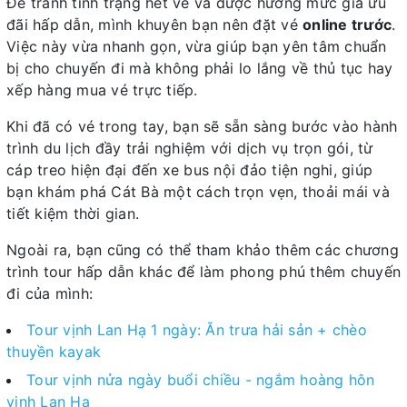
Để tránh tình trạng hết vé và được hưởng mức giá ưu
đãi hấp dẫn, mình khuyên bạn nên đặt vé
online trước
.
Việc này vừa nhanh gọn, vừa giúp bạn yên tâm chuẩn
bị cho chuyến đi mà không phải lo lắng về thủ tục hay
xếp hàng mua vé trực tiếp.
Khi đã có vé trong tay, bạn sẽ sẵn sàng bước vào hành
trình du lịch đầy trải nghiệm với dịch vụ trọn gói, từ
cáp treo hiện đại đến xe bus nội đảo tiện nghi, giúp
bạn khám phá Cát Bà một cách trọn vẹn, thoải mái và
tiết kiệm thời gian.
Ngoài ra, bạn cũng có thể tham khảo thêm các chương
trình tour hấp dẫn khác để làm phong phú thêm chuyến
đi của mình:
Tour vịnh Lan Hạ 1 ngày: Ăn trưa hải sản + chèo
thuyền kayak
Tour vịnh nửa ngày buổi chiều - ngắm hoàng hôn
vịnh Lan Hạ