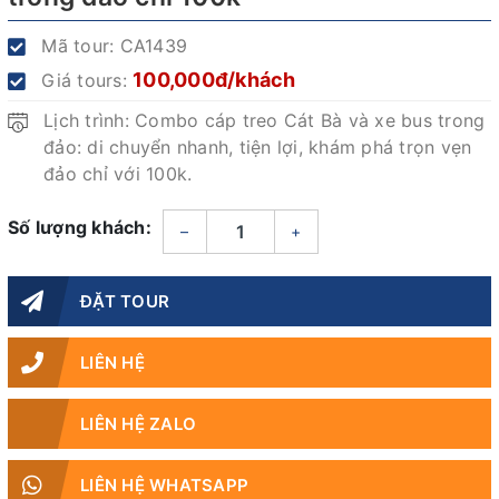
Mã tour:
CA1439
100,000đ/khách
Giá tours:
Lịch trình: Combo cáp treo Cát Bà và xe bus trong
đảo: di chuyển nhanh, tiện lợi, khám phá trọn vẹn
đảo chỉ với 100k.
Số lượng khách:
–
+
ĐẶT TOUR
LIÊN HỆ
LIÊN HỆ ZALO
LIÊN HỆ WHATSAPP