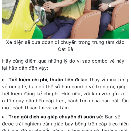
Xe điện sẽ đưa đoàn di chuyển trong trung tâm đảo
Cát Bà
Hãy cùng điểm qua những lý do vì sao combo vé này
lại hấp dẫn đến vậy:
Tiết kiệm chi phí, thuận tiện đi lại:
Thay vì mua từng
vé riêng lẻ, bạn có thể sở hữu combo vé trọn gói, giúp
tiết kiệm đáng kể chi phí. Hơn nữa, với khu vực gửi xe
ô tô ngay gần bến cáp treo, hành trình của bạn bắt đầu
một cách thuận lợi và an tâm.
Trọn gói dịch vụ giúp chuyến đi suôn sẻ:
Bạn sẽ
được trải nghiệm cảm giác bay bổng trên cáp treo hiện
đại, sau đó di chuyển bằng xe bus sạch sẽ, thoáng mát