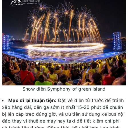
Show diễn Symphony of green island
Mẹo đi lại thuận tiện:
Đặt vé điện tử trước để tránh
xếp hàng dài, đến ga sớm ít nhất 15-20 phút để chuẩn
bị lên cáp treo đúng giờ, và ưu tiên sử dụng xe bus nội
đảo thay vì thuê xe máy hay taxi để tiết kiệm chi phí
và tránh tắc đường. Đồng thời, hãy kết hợp lịch trình