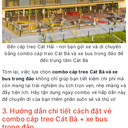
Bến cáp treo Cát Hải - nơi bạn gửi xe và di chuyển
bằng combo cáp treo Cát Bà và xe bus trong đảo để
đến trung tâm Cát Bà
Tóm lại, việc lựa chọn
combo cáp treo Cát Bà và xe
bus trong đảo
không chỉ giúp bạn tiết kiệm chi phí mà
còn mang lại trải nghiệm du lịch trọn vẹn, nhẹ nhàng và
đầy tiện ích. Hãy tận dụng ngay combo vé hấp dẫn này
để chuyến đi của bạn thêm phần suôn sẻ và thú vị!
3. Hướng dẫn chi tiết cách đặt vé
combo cáp treo Cát Bà + xe bus
trong đảo