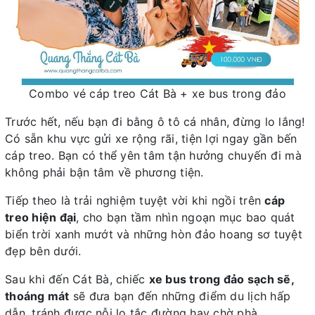
Combo vé cáp treo Cát Bà + xe bus trong đảo
Trước hết, nếu bạn đi bằng ô tô cá nhân, đừng lo lắng!
Có sẵn khu vực gửi xe rộng rãi, tiện lợi ngay gần bến
cáp treo. Bạn có thể yên tâm tận hưởng chuyến đi mà
không phải bận tâm về phương tiện.
Tiếp theo là trải nghiệm tuyệt vời khi ngồi trên
cáp
treo hiện đại
, cho bạn tầm nhìn ngoạn mục bao quát
biển trời xanh mướt và những hòn đảo hoang sơ tuyệt
đẹp bên dưới.
Sau khi đến Cát Bà, chiếc
xe bus trong đảo sạch sẽ,
thoáng mát
sẽ đưa bạn đến những điểm du lịch hấp
dẫn, tránh được nỗi lo tắc đường hay chờ phà.