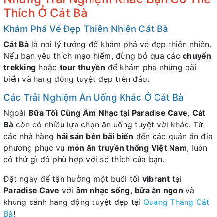
Thích Ở Cát Bà
Khám Phá Vẻ Đẹp Thiên Nhiên Cát Bà
Cát Bà
là nơi lý tưởng để khám phá vẻ đẹp thiên nhiên.
Nếu bạn yêu thích mạo hiểm, đừng bỏ qua các
chuyến
trekking
hoặc
tour thuyền
để khám phá những bãi
biển và hang động tuyệt đẹp trên đảo.
Các Trải Nghiệm Ăn Uống Khác Ở Cát Bà
Ngoài
Bữa Tối Cùng Âm Nhạc tại Paradise Cave
,
Cát
Bà
còn có nhiều lựa chọn ăn uống tuyệt vời khác. Từ
các nhà hàng
hải sản bên bãi biển
đến các quán ăn địa
phương phục vụ
món ăn truyền thống Việt Nam
, luôn
có thứ gì đó phù hợp với sở thích của bạn.
Đặt ngay để tận hưởng một buổi tối
vibrant
tại
Paradise Cave
với
âm nhạc sống
,
bữa ăn ngon
và
khung cảnh hang động tuyệt đẹp tại
Quang Thắng Cát
Bà
!