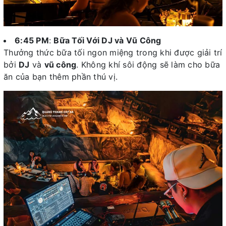
6:45 PM
:
Bữa Tối Với DJ và Vũ Công
Thưởng thức bữa tối ngon miệng trong khi được giải trí
bởi
DJ
và
vũ công
. Không khí sôi động sẽ làm cho bữa
ăn của bạn thêm phần thú vị.