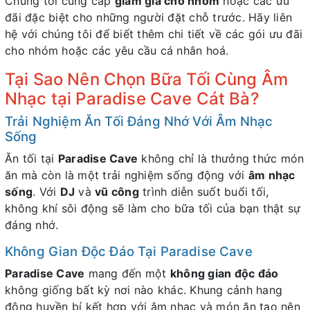
Chúng tôi cung cấp
giảm giá cho nhóm
hoặc các ưu
đãi đặc biệt cho những người đặt chỗ trước. Hãy liên
hệ với chúng tôi để biết thêm chi tiết về các gói ưu đãi
cho nhóm hoặc các yêu cầu cá nhân hoá.
Tại Sao Nên Chọn Bữa Tối Cùng Âm
Nhạc tại Paradise Cave Cát Bà?
Trải Nghiệm Ăn Tối Đáng Nhớ Với Âm Nhạc
Sống
Ăn tối tại
Paradise Cave
không chỉ là thưởng thức món
ăn mà còn là một trải nghiệm sống động với
âm nhạc
sống
. Với
DJ
và
vũ công
trình diễn suốt buổi tối,
không khí sôi động sẽ làm cho bữa tối của bạn thật sự
đáng nhớ.
Không Gian Độc Đáo Tại Paradise Cave
Paradise Cave
mang đến một
không gian độc đáo
không giống bất kỳ nơi nào khác. Khung cảnh hang
động huyền bí kết hợp với âm nhạc và món ăn tạo nên