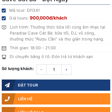
Mã tour:
DI1341
900,000đ/khách
Giá tours:
Lịch trình: Thưởng thức bữa tối cùng âm nhạc tại
Paradise Cave Cát Bà: bữa tối, DJ, vũ công,
thưởng thức "Rượu Cần" và thư giãn trong hang.
Thời gian: 18:00 - 21:00
Di chuyển bằng ô tô: Đón trả từ khách sạn
Số lượng khách:
–
+
ĐẶT TOUR
LIÊN HỆ