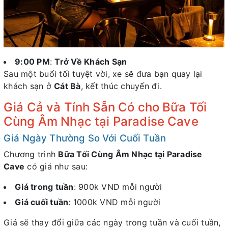
9:00 PM
:
Trở Về Khách Sạn
Sau một buổi tối tuyệt vời, xe sẽ đưa bạn quay lại
khách sạn ở
Cát Bà
, kết thúc chuyến đi.
Giá Cả và Tính Sẵn Có cho Bữa Tối
Cùng Âm Nhạc tại Paradise Cave
Giá Ngày Thường So Với Cuối Tuần
Chương trình
Bữa Tối Cùng Âm Nhạc tại Paradise
Cave
có giá như sau:
Giá trong tuần
: 900k VND mỗi người
Giá cuối tuần
: 1000k VND mỗi người
Giá sẽ thay đổi giữa các ngày trong tuần và cuối tuần,