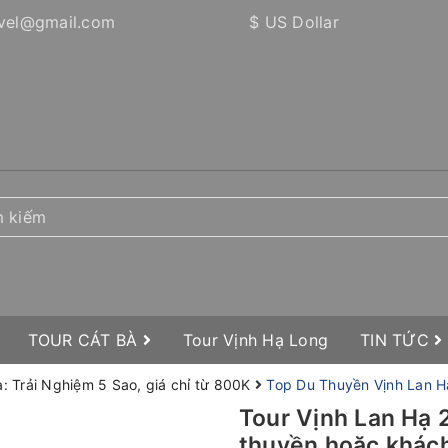
vel@gmail.com
$ US Dollar
TOUR CÁT BÀ
Tour Vịnh Hạ Long
TIN TỨC
: Trải Nghiệm 5 Sao, giá chỉ từ 800K
Top Du Thuyền Vịnh Lan H
Tour Vịnh Lan Hạ 
thuyền hoặc khác