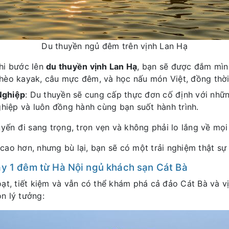
Du thuyền ngủ đêm trên vịnh Lan Hạ
hi bước lên
du thuyền vịnh Lan Hạ
, bạn sẽ được đắm mìn
hèo kayak, câu mực đêm, và học nấu món Việt, đồng thời
Nghiệp
: Du thuyền sẽ cung cấp thực đơn cố định với nhữ
ghiệp và luôn đồng hành cùng bạn suốt hành trình.
ến đi sang trọng, trọn vẹn và không phải lo lắng về mọi
 cao hơn, nhưng bù lại, bạn sẽ có một trải nghiệm thật sự
ày 1 đêm từ Hà Nội ngủ khách sạn Cát Bà
oạt, tiết kiệm và vẫn có thể khám phá cả đảo Cát Bà và v
ọn lý tưởng: