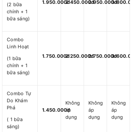
1.950.000đ
2.450.000đ
2.950.000đ
3.800.0
(2 bữa
chính + 1
bữa sáng)
Combo
Linh Hoạt
1.750.000đ
2.250.000đ
2.750.000đ
3.600.0
(1 bữa
chính + 1
bữa sáng)
Combo Tự
Do Khám
Không
Không
Không
Phá
1.450.000đ
áp
áp
áp
dụng
dụng
dụng
( 1 bữa
sáng)