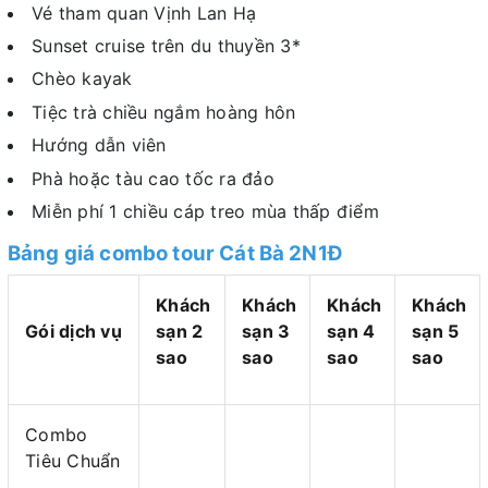
Vé tham quan Vịnh Lan Hạ
Sunset cruise trên du thuyền 3*
Chèo kayak
Tiệc trà chiều ngắm hoàng hôn
Hướng dẫn viên
Phà hoặc tàu cao tốc ra đảo
Miễn phí 1 chiều cáp treo mùa thấp điểm
Bảng giá combo tour Cát Bà 2N1Đ
Khách
Khách
Khách
Khách
Gói dịch vụ
sạn 2
sạn 3
sạn 4
sạn 5
sao
sao
sao
sao
Combo
Tiêu Chuẩn