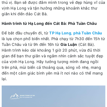
thú vị. Bạn sẽ được đắm mình trong vẻ đẹp hùng vĩ của
vịnh Hạ Long và tận hưởng những khoảnh khắc thư
giãn khi đến đảo Cát Bà.
Hành trình từ Hạ Long đến Cát Bà: Phà Tuần Châu
Để bắt đầu chuyến đi, từ
TP Hạ Long
,
phà Tuần Châu
là lựa chọn phổ biến nhất. Phà chạy từ 7h30 đến 15h từ
Tuần Châu và từ 9h đến 16h từ
Gia Luận
(Cát Bà).
Hành trình kéo dài khoảng 1 giờ 20 phút, vừa đủ thời
gian để bạn thư giãn và ngắm nhìn cảnh sắc tuyệt đẹp
của vịnh Hạ Long. Hãy tưởng tượng mình đang ngồi
trên phà, mùi biển cả thoảng qua, sóng vỗ nhẹ, mang
đến một cảm giác bình yên mà ít nơi nào có thể mang
lại.