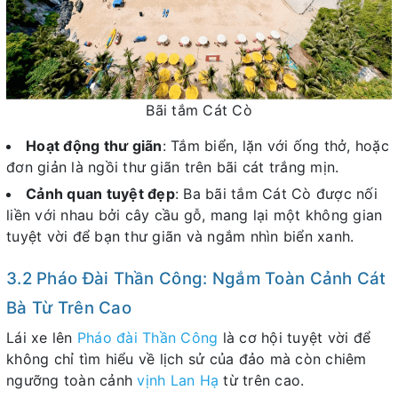
Bãi tắm Cát Cò
Hoạt động thư giãn
: Tắm biển, lặn với ống thở, hoặc
đơn giản là ngồi thư giãn trên bãi cát trắng mịn.
Cảnh quan tuyệt đẹp
: Ba bãi tắm Cát Cò được nối
liền với nhau bởi cây cầu gỗ, mang lại một không gian
tuyệt vời để bạn thư giãn và ngắm nhìn biển xanh.
3.2 Pháo Đài Thần Công: Ngắm Toàn Cảnh Cát
Bà Từ Trên Cao
Lái xe lên
Pháo đài Thần Công
là cơ hội tuyệt vời để
không chỉ tìm hiểu về lịch sử của đảo mà còn chiêm
ngưỡng toàn cảnh
vịnh Lan Hạ
từ trên cao.