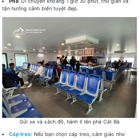
Phà
: Di chuyển khoảng 1 giờ 30 phút, thư giãn và
tận hưởng cảnh biển tuyệt đẹp.
Gửi xe và xách đồ, hành lí lên phà Cát Bà
Cáp treo
: Nếu bạn chọn cáp treo, cảm giác như