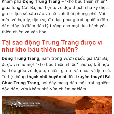
Khám phá
Động Trung Trang
– "kho báu thiên nhiên"
giữa lòng Cát Bà, nơi hội tụ vẻ đẹp thạch nhũ kỳ diệu,
giá trị lịch sử sâu sắc và hệ sinh thái phong phú. Với
mức vé hợp lý, dịch vụ đa dạng cùng trải nghiệm độc
đáo, đây là điểm đến lý tưởng cho mọi du khách yêu
thiên nhiên và văn hóa.
Tại sao động Trung Trang được ví
như kho báu thiên nhiên?
Động Trung Trang
, nằm trong
Vườn quốc gia Cát Bà
,
được ví như một "kho báu thiên nhiên" nhờ sự kết hợp
hài hòa giữa vẻ đẹp tự nhiên, giá trị văn hóa và lịch sử.
Từ hệ thống
thạch nhũ huyền bí
đến
truyền thuyết Bà
Chúa Trung Trang
, nơi đây mang đến một trải nghiệm
độc đáo, vừa khám phá vừa chiêm nghiệm.