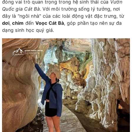
đóng vai trò quan trọng trong hệ sinh thái của
Vườn
Quốc gia Cát Bà
. Với môi trường sống lý tưởng, nơi
đây là "ngôi nhà" của các loài động vật đặc trưng, từ
dơi
,
chim
đến
Voọc Cát Bà
, góp phần tạo nên sự đa
dạng sinh học quý giá.