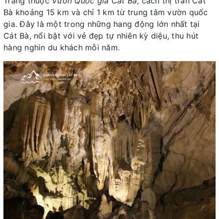
Trang thuộc
Vườn Quốc gia Cát Bà
, cách thị trấn Cát
Bà khoảng 15 km và chỉ 1 km từ trung tâm vườn quốc
gia. Đây là một trong những hang động lớn nhất tại
Cát Bà, nổi bật với vẻ đẹp tự nhiên kỳ diệu, thu hút
hàng nghìn du khách mỗi năm.