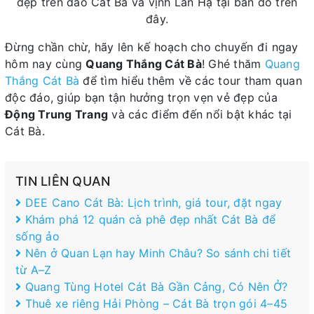
đẹp trên đảo Cát Bà và vịnh Lan Hạ tại bản đồ trên
đây.
Đừng chần chừ, hãy lên kế hoạch cho chuyến đi ngay
hôm nay cùng
Quang Thắng Cát Bà
! Ghé thăm
Quang
Thắng Cát Bà
để tìm hiểu thêm về các tour tham quan
độc đáo, giúp bạn tận hưởng trọn vẹn vẻ đẹp của
Động Trung Trang
và các điểm đến nổi bật khác tại
Cát Bà.
TIN LIÊN QUAN
DEE Cano Cát Bà: Lịch trình, giá tour, đặt ngay
Khám phá 12 quán cà phê đẹp nhất Cát Bà để
sống ảo
Nên ở Quan Lạn hay Minh Châu? So sánh chi tiết
từ A–Z
Quang Tùng Hotel Cát Bà Gần Cảng, Có Nên Ở?
Thuê xe riêng Hải Phòng – Cát Bà trọn gói 4–45