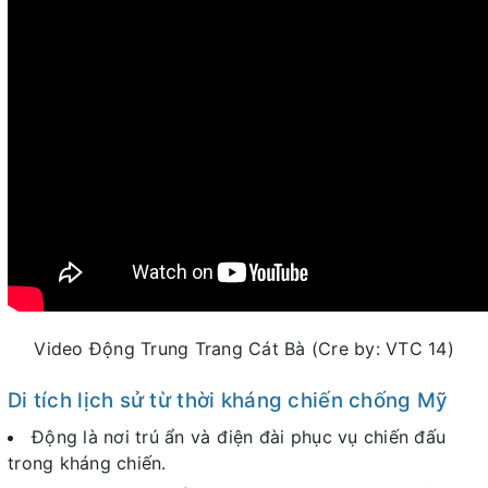
Video Động Trung Trang Cát Bà (Cre by: VTC 14)
Di tích lịch sử từ thời kháng chiến chống Mỹ
Động là nơi trú ẩn và điện đài phục vụ chiến đấu
trong kháng chiến.