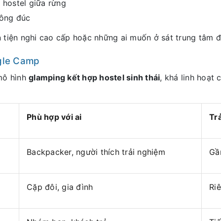
 hostel giữa rừng
đông đúc
n tiện nghi cao cấp hoặc những ai muốn ở sát trung tâm đ
ngle Camp
mô hình
glamping kết hợp hostel sinh thái
, khá linh hoạt
Phù hợp với ai
Tr
Backpacker, người thích trải nghiệm
Gần
Cặp đôi, gia đình
Riê