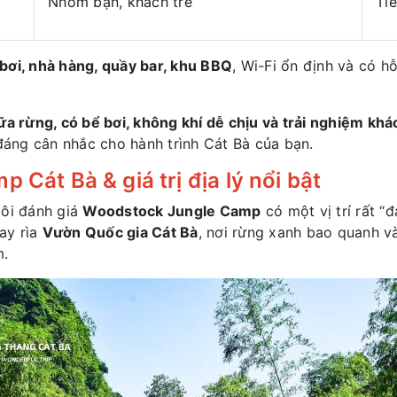
Nhóm bạn, khách trẻ
Tiế
bơi, nhà hàng, quầy bar, khu BBQ
, Wi-Fi ổn định và có h
ữa rừng, có bể bơi, không khí dễ chịu và trải nghiệm khá
đáng cân nhắc cho hành trình Cát Bà của bạn.
 Cát Bà & giá trị địa lý nổi bật
tôi đánh giá
Woodstock Jungle Camp
có một vị trí rất “
ay rìa
Vườn Quốc gia Cát Bà
, nơi rừng xanh bao quanh v
m.