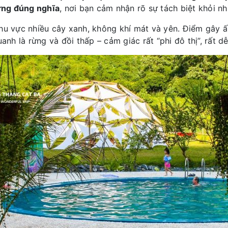
ừng đúng nghĩa
, nơi bạn cảm nhận rõ sự tách biệt khỏi nh
 vực nhiều cây xanh, không khí mát và yên. Điểm gây ấ
anh là rừng và đồi thấp – cảm giác rất “phi đô thị”, rất d