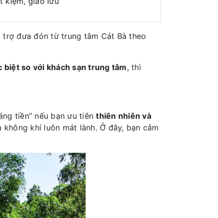
t kiệm, giao lưu
ỗ trợ đưa đón từ trung tâm Cát Bà theo
c biệt so với khách sạn trung tâm
, thì
đáng tiền” nếu bạn ưu tiên
thiên nhiên và
à không khí luôn mát lành. Ở đây, bạn cảm