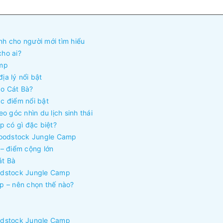
h cho người mới tìm hiểu
ho ai?
amp
ịa lý nổi bật
o Cát Bà?
c điểm nổi bật
o góc nhìn du lịch sinh thái
p có gì đặc biệt?
Woodstock Jungle Camp
– điểm cộng lớn
át Bà
oodstock Jungle Camp
p – nên chọn thế nào?
oodstock Jungle Camp