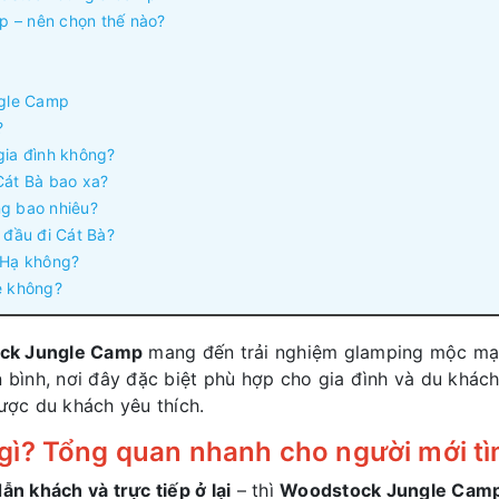
p – nên chọn thế nào?
ngle Camp
?
ia đình không?
át Bà bao xa?
g bao nhiêu?
đầu đi Cát Bà?
 Hạ không?
e không?
ck Jungle Camp
mang đến trải nghiệm glamping mộc mạc
n bình, nơi đây đặc biệt phù hợp cho gia đình và du khác
ợc du khách yêu thích.
ì? Tổng quan nhanh cho người mới tì
ẫn khách và trực tiếp ở lại
– thì
Woodstock Jungle Cam