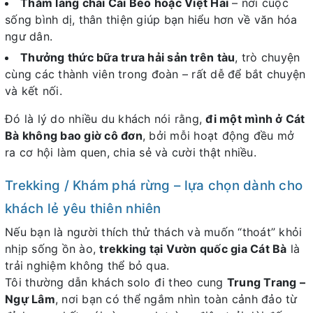
Thăm làng chài Cái Bèo hoặc Việt Hải
– nơi cuộc
sống bình dị, thân thiện giúp bạn hiểu hơn về văn hóa
ngư dân.
Thưởng thức bữa trưa hải sản trên tàu
, trò chuyện
cùng các thành viên trong đoàn – rất dễ để bắt chuyện
và kết nối.
Đó là lý do nhiều du khách nói rằng,
đi một mình ở Cát
Bà không bao giờ cô đơn
, bởi mỗi hoạt động đều mở
ra cơ hội làm quen, chia sẻ và cười thật nhiều.
Trekking / Khám phá rừng – lựa chọn dành cho
khách lẻ yêu thiên nhiên
Nếu bạn là người thích thử thách và muốn “thoát” khỏi
nhịp sống ồn ào,
trekking tại Vườn quốc gia Cát Bà
là
trải nghiệm không thể bỏ qua.
Tôi thường dẫn khách solo đi theo cung
Trung Trang –
Ngự Lâm
, nơi bạn có thể ngắm nhìn toàn cảnh đảo từ