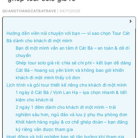
QUANGTHANGCATBATRAVE
| 04/11/2025
Hướng dẫn viên nói chuyện với bạn — vì sao chọn Tour Cát
Bà dành cho khách đi một mình
Bạn đi một mình vẫn an tâm ở Cát Bà – an toàn & dễ di
chuyển
Ghép tour solo giá rẻ: chia sẻ chi phí – kết bạn dễ dàng
Cát Bà – hoang sơ, yên bình và không bao giờ khiến
khách đi một mình thấy cô đơn
Lịch trình và gói tour thiết kế riêng cho khách đi một mình
1 ngày ở Cát Bà / Vịnh Lan Hạ – lựa chọn nhanh & tiết
kiệm cho khách lẻ
2 ngày 1 đêm dành cho khách đi một mình – trải
nghiệm sâu hơn, ngủ đảo và lưu ý phụ thu phòng đơn
Khởi hành hàng ngày & cơ chế ghép đoàn – bạn đăng
ký riêng vẫn được tham gia
Hoạt động và trải nghiệm bạn sẽ tận hưởng khi tham gia