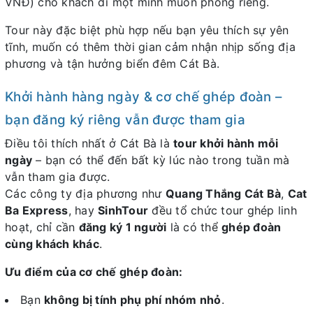
VNĐ) cho khách đi một mình muốn phòng riêng.
Tour này đặc biệt phù hợp nếu bạn yêu thích sự yên
tĩnh, muốn có thêm thời gian cảm nhận nhịp sống địa
phương và tận hưởng biển đêm Cát Bà.
Khởi hành hàng ngày & cơ chế ghép đoàn –
bạn đăng ký riêng vẫn được tham gia
Điều tôi thích nhất ở Cát Bà là
tour khởi hành mỗi
ngày
– bạn có thể đến bất kỳ lúc nào trong tuần mà
vẫn tham gia được.
Các công ty địa phương như
Quang Thắng Cát Bà
,
Cat
Ba Express
, hay
SinhTour
đều tổ chức tour ghép linh
hoạt, chỉ cần
đăng ký 1 người
là có thể
ghép đoàn
cùng khách khác
.
Ưu điểm của cơ chế ghép đoàn:
Bạn
không bị tính phụ phí nhóm nhỏ
.