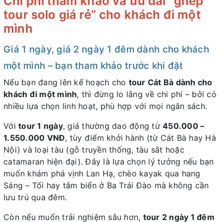
Chi phí tham khảo và ưu đãi “ghép
tour solo giá rẻ” cho khách đi một
mình
Giá 1 ngày, giá 2 ngày 1 đêm dành cho khách
một mình – bạn tham khảo trước khi đặt
Nếu bạn đang lên kế hoạch cho
tour Cát Bà dành cho
khách đi một mình
, thì đừng lo lắng về chi phí – bởi có
nhiều lựa chọn linh hoạt, phù hợp với mọi ngân sách.
Với
tour 1 ngày
, giá thường dao động từ
450.000 –
1.550.000 VNĐ
, tùy điểm khởi hành (từ Cát Bà hay Hà
Nội) và loại tàu (gỗ truyền thống, tàu sắt hoặc
catamaran hiện đại). Đây là lựa chọn lý tưởng nếu bạn
muốn khám phá vịnh Lan Hạ, chèo kayak qua hang
Sáng – Tối hay tắm biển ở Ba Trái Đào mà không cần
lưu trú qua đêm.
Còn nếu muốn trải nghiệm sâu hơn,
tour 2 ngày 1 đêm