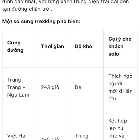
đỉnh cao nhất, với rừng xanh trùng điệp trải dài đến
tận đường chân trời.
Một số cung trekking phổ biến:
Gợi ý cho
Cung
Thời gian
Độ khó
khách
đường
solo
Thích hợp
Trung
người
Trang –
2–3 giờ
Dễ
mới đi lần
Ngự Lâm
đầu
Kết hợp
leo núi
Việt Hải –
Trung
nhẹ và
4–5 giờ