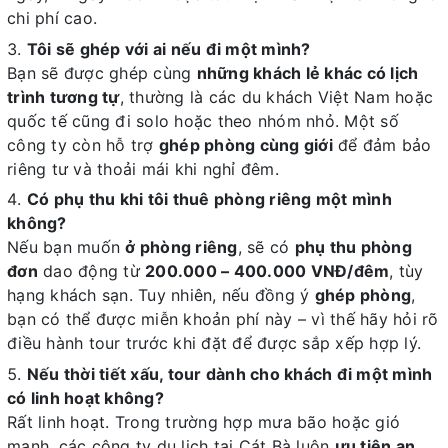
chi phí cao.
Tôi sẽ ghép với ai nếu đi một mình?
Bạn sẽ được ghép cùng
những khách lẻ khác có lịch
trình tương tự
, thường là các du khách Việt Nam hoặc
quốc tế cũng đi solo hoặc theo nhóm nhỏ. Một số
công ty còn hỗ trợ
ghép phòng cùng giới
để đảm bảo
riêng tư và thoải mái khi nghỉ đêm.
Có phụ thu khi tôi thuê phòng riêng một mình
không?
Nếu bạn muốn
ở phòng riêng
, sẽ có
phụ thu phòng
đơn
dao động từ
200.000 – 400.000 VNĐ/đêm
, tùy
hạng khách sạn. Tuy nhiên, nếu đồng ý
ghép phòng
,
bạn có thể được miễn khoản phí này – vì thế hãy hỏi rõ
điều hành tour trước khi đặt để được sắp xếp hợp lý.
Nếu thời tiết xấu, tour dành cho khách đi một mình
có linh hoạt không?
Rất linh hoạt. Trong trường hợp mưa bão hoặc gió
mạnh, các công ty du lịch tại Cát Bà luôn
ưu tiên an