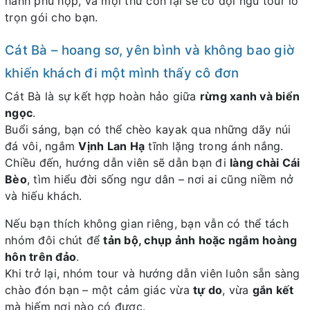
hành phù hợp, và mọi thứ còn lại sẽ có đội ngũ tour lo
trọn gói cho bạn.
Cát Bà – hoang sơ, yên bình và không bao giờ
khiến khách đi một mình thấy cô đơn
Cát Bà là sự kết hợp hoàn hảo giữa
rừng xanh và biển
ngọc
.
Buổi sáng, bạn có thể chèo kayak qua những dãy núi
đá vôi, ngắm
Vịnh Lan Hạ
tĩnh lặng trong ánh nắng.
Chiều đến, hướng dẫn viên sẽ dẫn bạn đi
làng chài Cái
Bèo
, tìm hiểu đời sống ngư dân – nơi ai cũng niềm nở
và hiếu khách.
Nếu bạn thích không gian riêng, bạn vẫn có thể tách
nhóm đôi chút để
tản bộ, chụp ảnh hoặc ngắm hoàng
hôn trên đảo
.
Khi trở lại, nhóm tour và hướng dẫn viên luôn sẵn sàng
chào đón bạn – một cảm giác vừa
tự do
, vừa
gắn kết
mà hiếm nơi nào có được.