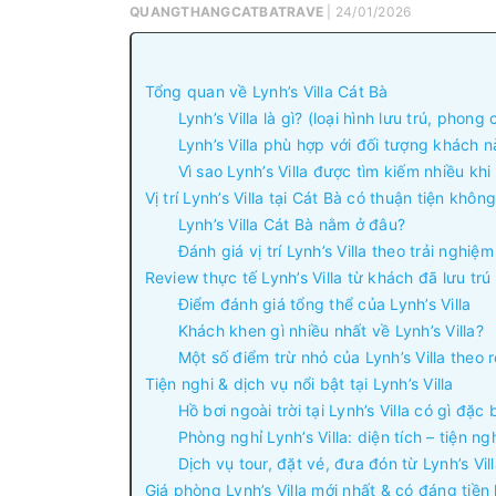
QUANGTHANGCATBATRAVE
| 24/01/2026
Tổng quan về Lynh’s Villa Cát Bà
Lynh’s Villa là gì? (loại hình lưu trú, phong
Lynh’s Villa phù hợp với đối tượng khách 
Vì sao Lynh’s Villa được tìm kiếm nhiều khi
Vị trí Lynh’s Villa tại Cát Bà có thuận tiện khôn
Lynh’s Villa Cát Bà nằm ở đâu?
Đánh giá vị trí Lynh’s Villa theo trải nghiệ
Review thực tế Lynh’s Villa từ khách đã lưu trú
Điểm đánh giá tổng thể của Lynh’s Villa
Khách khen gì nhiều nhất về Lynh’s Villa?
Một số điểm trừ nhỏ của Lynh’s Villa theo 
Tiện nghi & dịch vụ nổi bật tại Lynh’s Villa
Hồ bơi ngoài trời tại Lynh’s Villa có gì đặc 
Phòng nghỉ Lynh’s Villa: diện tích – tiện ng
Dịch vụ tour, đặt vé, đưa đón từ Lynh’s Vil
Giá phòng Lynh’s Villa mới nhất & có đáng tiền