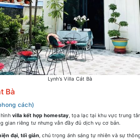
Lynh’s Villa Cát Bà
át Bà
, phong cách)
 hình
villa kết hợp homestay
, tọa lạc tại khu vực trung t
ng gian riêng tư nhưng vẫn đầy đủ dịch vụ cơ bản.
hiện đại, tối giản
, chú trọng ánh sáng tự nhiên và sự thôn