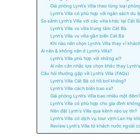
Giá phòng Lynh’s Villa theo từng loại phòn
Lynh’s Villa có phù hợp với ngân sách du 
So sánh Lynh’s Villa với các villa khác tại Cát B
Lynh’s Villa vs villa trung tâm Cát Bà
Lynh’s Villa vs villa gần biển Cát Bà
Khi nào nên chọn Lynh’s Villa thay vì khác
Ai nên & không nên ở Lynh’s Villa?
Lynh’s Villa phù hợp với những ai?
Ai nên cân nhắc lựa chọn khác thay Lynh’s 
Câu hỏi thường gặp về Lynh’s Villa (FAQs)
Lynh’s Villa Cát Bà có hồ bơi không?
Lynh’s Villa cách biển bao xa?
Giá phòng Lynh’s Villa bao nhiêu một đêm
Lynh’s Villa có phù hợp cho gia đình khôn
Nên đặt Lynh’s Villa qua kênh nào uy tín?
Lynh’s Villa có dịch vụ tour vịnh Lan Hạ k
Review Lynh’s Villa từ khách nước ngoài c