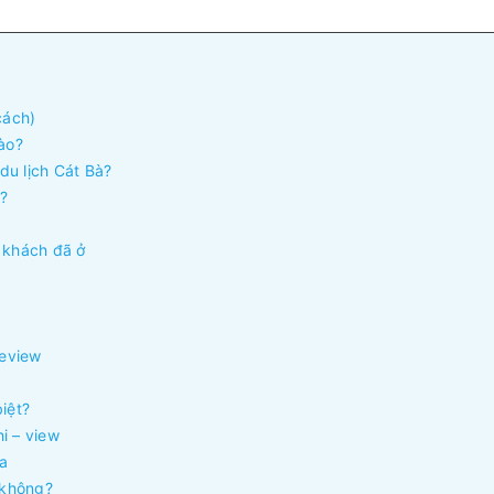
 cách)
nào?
 du lịch Cát Bà?
g?
m khách đã ở
review
biệt?
hi – view
la
 không?