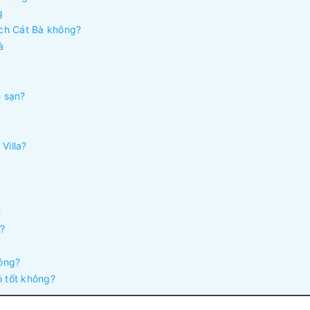
g
lịch Cát Bà không?
à
h sạn?
Villa?
?
g?
hông?
ó tốt không?