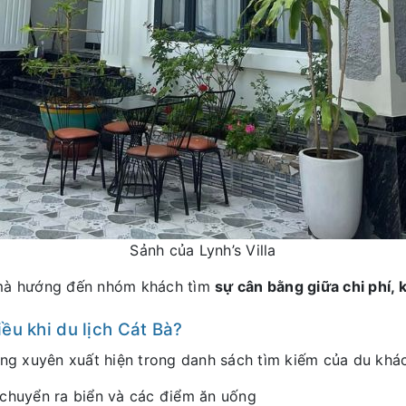
Sảnh của Lynh’s Villa
 mà hướng đến nhóm khách tìm
sự cân bằng giữa chi phí, k
iều khi du lịch Cát Bà?
g xuyên xuất hiện trong danh sách tìm kiếm của du khá
i chuyển ra biển và các điểm ăn uống