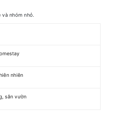
ẻ và nhóm nhỏ.
homestay
hiên nhiên
g, sân vườn