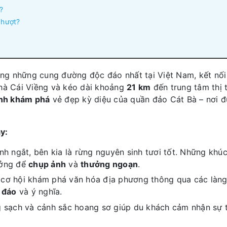
?
phượt?
ong những cung đường độc đáo nhất tại Việt Nam, kết nố
phà Cái Viềng và kéo dài khoảng
21 km
đến trung tâm thị 
ình khám phá
vẻ đẹp kỳ diệu của quần đảo Cát Bà – nơi
y:
nh ngắt, bên kia là rừng nguyên sinh tươi tốt. Những khú
ưởng để
chụp ảnh
và
thưởng ngoạn
.
ơ hội khám phá văn hóa địa phương thông qua các làng 
 đáo
và ý nghĩa.
 sạch và cảnh sắc hoang sơ giúp du khách cảm nhận sự th