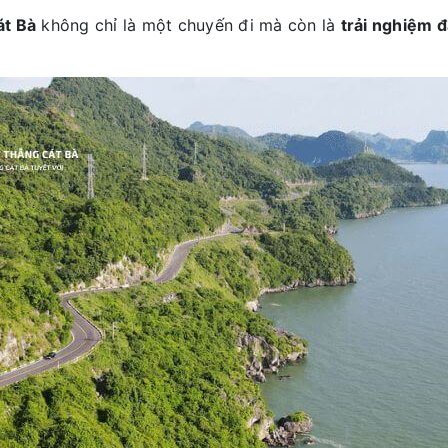
át Bà
không chỉ là một chuyến đi mà còn là
trải nghiệm 