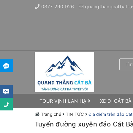
0377 290 926
quangthangcatbatra
TOUR VỊNH LAN HẠ
XE ĐI CÁT BÀ
Trang chủ
TIN TỨC
Địa điểm trên đảo Cát
Tuyến đường xuyên đảo Cát Bà: