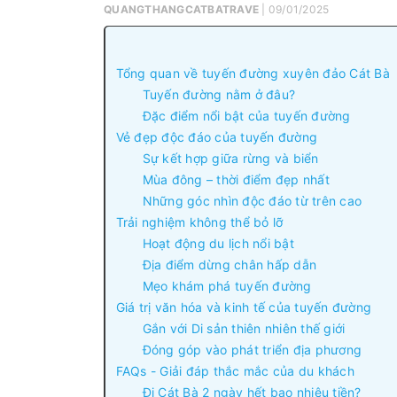
QUANGTHANGCATBATRAVE
| 09/01/2025
Tổng quan về tuyến đường xuyên đảo Cát Bà
Tuyến đường nằm ở đâu?
Đặc điểm nổi bật của tuyến đường
Vẻ đẹp độc đáo của tuyến đường
Sự kết hợp giữa rừng và biển
Mùa đông – thời điểm đẹp nhất
Những góc nhìn độc đáo từ trên cao
Trải nghiệm không thể bỏ lỡ
Hoạt động du lịch nổi bật
Địa điểm dừng chân hấp dẫn
Mẹo khám phá tuyến đường
Giá trị văn hóa và kinh tế của tuyến đường
Gắn với Di sản thiên nhiên thế giới
Đóng góp vào phát triển địa phương
FAQs - Giải đáp thắc mắc của du khách
Đi Cát Bà 2 ngày hết bao nhiêu tiền?