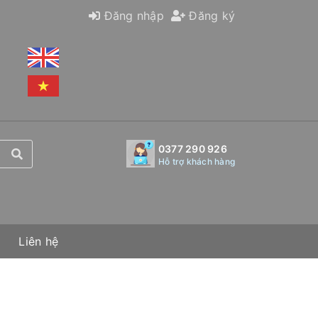
Đăng nhập
Đăng ký
0377 290 926
Hỗ trợ khách hàng
Liên hệ