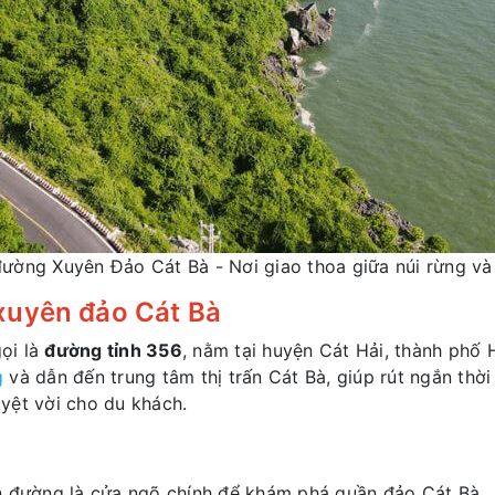
ường Xuyên Đảo Cát Bà - Nơi giao thoa giữa núi rừng và
xuyên đảo Cát Bà
ọi là
đường tỉnh 356
, nằm tại huyện Cát Hải, thành phố 
g
và dẫn đến trung tâm thị trấn Cát Bà, giúp rút ngắn thời
tuyệt vời cho du khách.
ến đường là cửa ngõ chính để khám phá quần đảo Cát Bà.