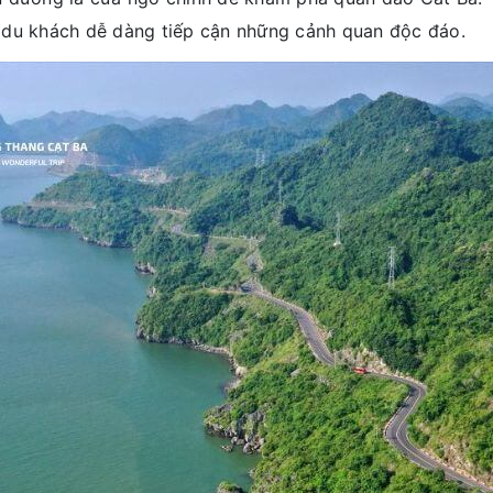
úp du khách dễ dàng tiếp cận những cảnh quan độc đáo.