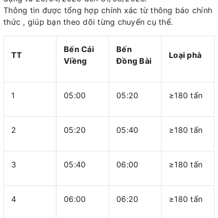
Thông tin được tổng hợp chính xác từ thông báo chính
thức , giúp bạn theo dõi từng chuyến cụ thể.
Bến Cái
Bến
TT
Loại phà
Viềng
Đồng Bài
1
05:00
05:20
≥180 tấn
2
05:20
05:40
≥180 tấn
3
05:40
06:00
≥180 tấn
4
06:00
06:20
≥180 tấn