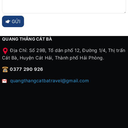
GỬI
QUANG THẮNG CÁT BÀ
Địa Chỉ: Số 29B, Tổ dân phố 12, Đường 1/4, Thị trấn
Cát Bà, Huyện Cát Hải, Thành phố Hải Phòng.
0377 290 926
quangthangcatbatravel@gmail.com