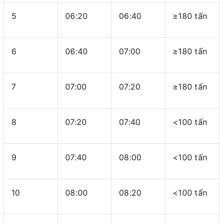
5
06:20
06:40
≥180 tấn
6
06:40
07:00
≥180 tấn
7
07:00
07:20
≥180 tấn
8
07:20
07:40
<100 tấn
9
07:40
08:00
<100 tấn
10
08:00
08:20
<100 tấn