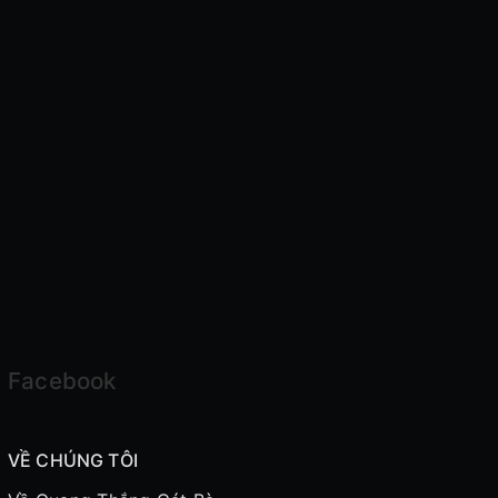
Facebook
VỀ CHÚNG TÔI