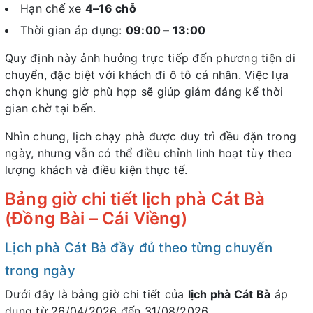
Hạn chế xe
4–16 chỗ
Thời gian áp dụng:
09:00 – 13:00
Quy định này ảnh hưởng trực tiếp đến phương tiện di
chuyển, đặc biệt với khách đi ô tô cá nhân. Việc lựa
chọn khung giờ phù hợp sẽ giúp giảm đáng kể thời
gian chờ tại bến.
Nhìn chung, lịch chạy phà được duy trì đều đặn trong
ngày, nhưng vẫn có thể điều chỉnh linh hoạt tùy theo
lượng khách và điều kiện thực tế.
Bảng giờ chi tiết lịch phà Cát Bà
(Đồng Bài – Cái Viềng)
Lịch phà Cát Bà đầy đủ theo từng chuyến
trong ngày
Dưới đây là bảng giờ chi tiết của
lịch phà Cát Bà
áp
dụng từ 26/04/2026 đến 31/08/2026.