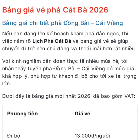
Bảng giá vé phà Cát Bà 2026
Bảng giá chi tiết phà Đồng Bài – Cái Viềng
Nếu bạn đang lên kế hoạch khám phá đảo ngọc, thì
việc nắm rõ
Lịch Phà Cát Bà
và bảng giá vé sẽ giúp
chuyến đi trở nên chủ động và thoải mái hơn rất nhiều.
Với kinh nghiệm dẫn đoàn thực tế nhiều mùa hè, tôi
nhận thấy tuyến phà Đồng Bài – Cái Viềng có mức giá
khá hợp lý, phù hợp từ khách đi bộ cho tới xe tải trọng
lớn.
Dưới đây là bảng giá mới nhất 2026, đã bao gồm VAT:
Phương tiện
Giá vé
Đi bộ
13.000đ/người