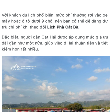
Với khách du lịch phổ biến, mức phí thường rơi vào xe
máy hoặc ô tô dưới 9 chỗ, nên bạn có thể dễ dàng dự
trù chi phí khi theo dõi
Lịch Phà Cát Bà
.
Đặc biệt, người dân Cát Hải được áp dụng mức giá ưu
đãi gần như một nửa, giúp việc đi lại thuận tiện và tiết
kiệm hơn rất nhiều.