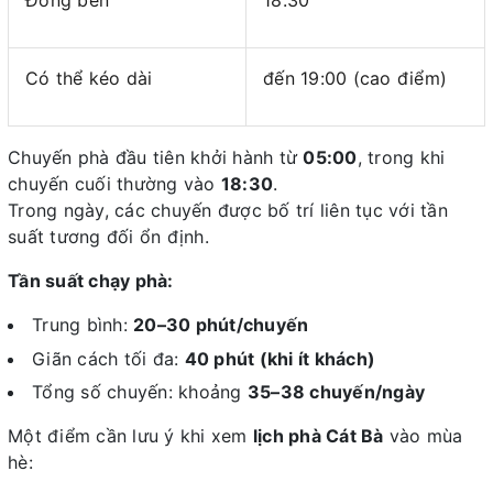
Đóng bến
18:30
Có thể kéo dài
đến 19:00 (cao điểm)
Chuyến phà đầu tiên khởi hành từ
05:00
, trong khi
chuyến cuối thường vào
18:30
.
Trong ngày, các chuyến được bố trí liên tục với tần
suất tương đối ổn định.
Tần suất chạy phà:
Trung bình:
20–30 phút/chuyến
Giãn cách tối đa:
40 phút (khi ít khách)
Tổng số chuyến: khoảng
35–38 chuyến/ngày
Một điểm cần lưu ý khi xem
lịch phà Cát Bà
vào mùa
hè: