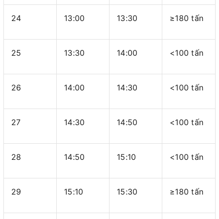
24
13:00
13:30
≥180 tấn
25
13:30
14:00
<100 tấn
26
14:00
14:30
<100 tấn
27
14:30
14:50
<100 tấn
28
14:50
15:10
<100 tấn
29
15:10
15:30
≥180 tấn