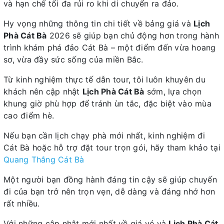
và hạn chế tối đa rủi ro khi di chuyển ra đảo.
Hy vọng những thông tin chi tiết về bảng giá và
Lịch
Phà Cát Bà
2026 sẽ giúp bạn chủ động hơn trong hành
trình khám phá đảo Cát Bà – một điểm đến vừa hoang
sơ, vừa đầy sức sống của miền Bắc.
Từ kinh nghiệm thực tế dẫn tour, tôi luôn khuyên du
khách nên cập nhật
Lịch Phà Cát Bà
sớm, lựa chọn
khung giờ phù hợp để tránh ùn tắc, đặc biệt vào mùa
cao điểm hè.
Nếu bạn cần lịch chạy phà mới nhất, kinh nghiệm đi
Cát Bà hoặc hỗ trợ đặt tour trọn gói, hãy tham khảo tại
Quang Thắng Cát Bà
Một người bạn đồng hành đáng tin cậy sẽ giúp chuyến
đi của bạn trở nên trọn vẹn, dễ dàng và đáng nhớ hơn
rất nhiều.
Với những cập nhật mới nhất về giá vé và
Lịch Phà Cát