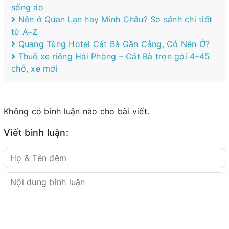
sống ảo
Nên ở Quan Lạn hay Minh Châu? So sánh chi tiết
từ A–Z
Quang Tùng Hotel Cát Bà Gần Cảng, Có Nên Ở?
Thuê xe riêng Hải Phòng – Cát Bà trọn gói 4–45
chỗ, xe mới
Không có bình luận nào cho bài viết.
Viết bình luận: