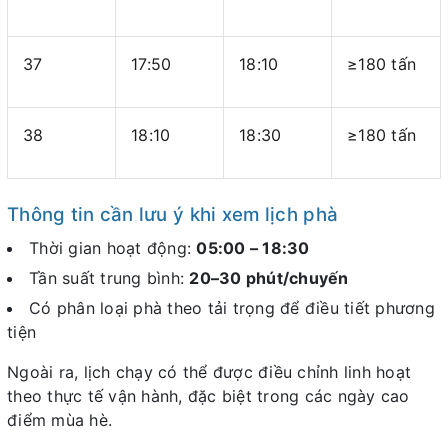
37
17:50
18:10
≥180 tấn
38
18:10
18:30
≥180 tấn
Thông tin cần lưu ý khi xem lịch phà
Thời gian hoạt động:
05:00 – 18:30
Tần suất trung bình:
20–30 phút/chuyến
Có phân loại phà theo tải trọng để điều tiết phương
tiện
Ngoài ra, lịch chạy có thể được điều chỉnh linh hoạt
theo thực tế vận hành, đặc biệt trong các ngày cao
điểm mùa hè.