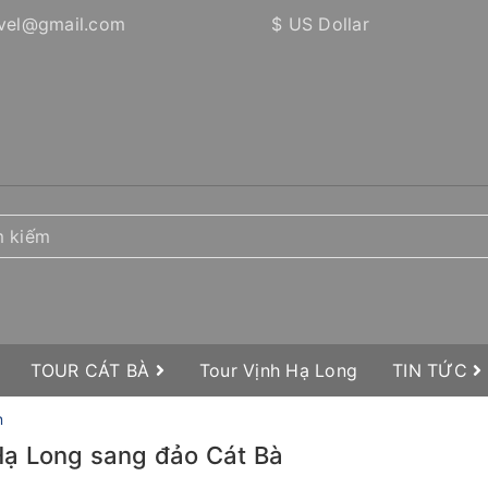
vel@gmail.com
$ US Dollar
TOUR CÁT BÀ
Tour Vịnh Hạ Long
TIN TỨC
n
ừ Hạ Long sang đảo Cát Bà