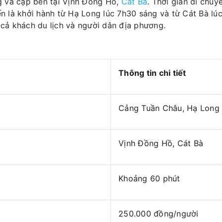
g và cập bến tại Vịnh Đồng Hồ,
Cát Bà
. Thời gian di chuy
iến là khởi hành từ Hạ Long lúc 7h30 sáng và từ Cát Bà lú
cả khách du lịch và người dân địa phương.
Thông tin chi tiết
Cảng Tuần Châu, Hạ Long
Vịnh Đồng Hồ, Cát Bà
Khoảng 60 phút
250.000 đồng/người