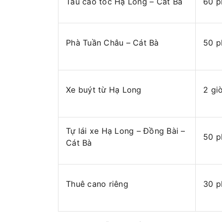
Tàu cao tốc Hạ Long – Cát Bà
60 p
Phà Tuần Châu – Cát Bà
50 p
Xe buýt từ Hạ Long
2 gi
Tự lái xe Hạ Long – Đồng Bài –
50 p
Cát Bà
Thuê cano riêng
30 p