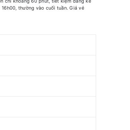
ển chỉ khoảng 60 phút, tiết kiệm đáng kể
c 16h00, thường vào cuối tuần. Giá vé