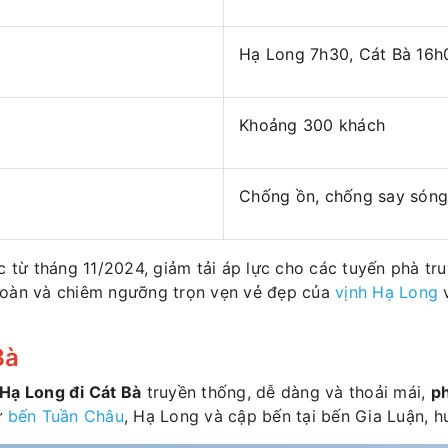
Hạ Long 7h30, Cát Bà 16h0
Khoảng 300 khách
Chống ồn, chống say sóng,
c từ tháng 11/2024, giảm tải áp lực cho các tuyến phà t
toàn và chiêm ngưỡng trọn vẹn vẻ đẹp của
vịnh Hạ Long
v
Bà
Hạ Long đi Cát Bà
truyền thống, dễ dàng và thoải mái,
p
ừ
bến Tuần Châu
, Hạ Long và cập bến tại bến Gia Luận, h