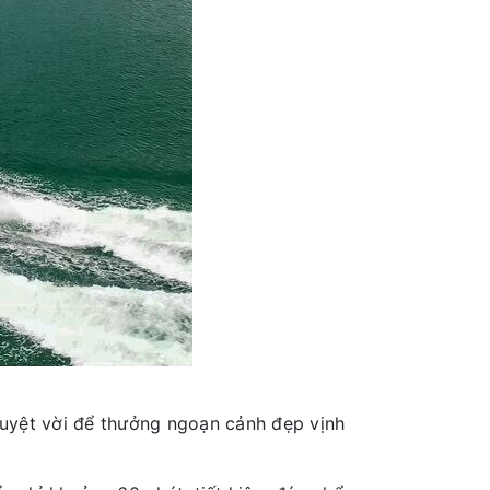
tuyệt vời để thưởng ngoạn cảnh đẹp vịnh