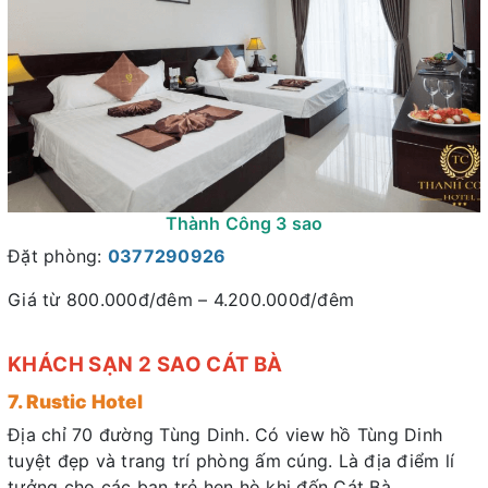
Thành Công 3 sao
Đặt phòng:
0377290926
Giá từ 800.000đ/đêm – 4.200.000đ/đêm
KHÁCH SẠN 2 SAO CÁT BÀ
7. Rustic Hotel
Địa chỉ 70 đường Tùng Dinh. Có view hồ Tùng Dinh
tuyệt đẹp và trang trí phòng ấm cúng. Là địa điểm lí
tưởng cho các bạn trẻ hẹn hò khi đến Cát Bà.