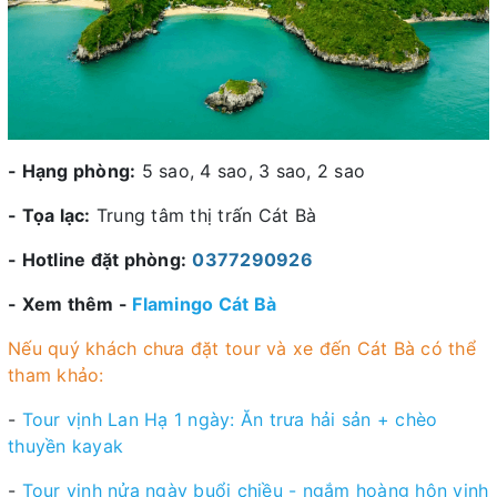
- Hạng phòng:
5 sao, 4 sao, 3 sao, 2 sao
- Tọa lạc:
Trung tâm thị trấn Cát Bà
- Hotline đặt phòng:
0377290926
- Xem thêm -
Flamingo Cát Bà
Nếu quý khách chưa đặt tour và xe đến Cát Bà có thể
tham khảo:
-
Tour vịnh Lan Hạ 1 ngày: Ăn trưa hải sản + chèo
thuyền kayak
-
Tour vịnh nửa ngày buổi chiều - ngắm hoàng hôn vịnh