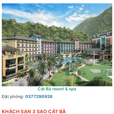
Cát Bà resort & spa
Đặt phòng:
0377290926
KHÁCH SẠN 3 SAO CÁT BÀ