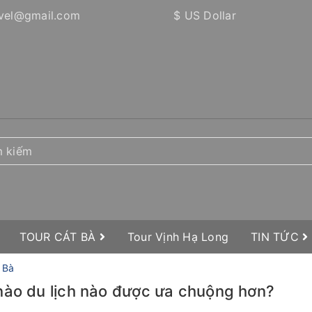
vel@gmail.com
$ US Dollar
TOUR CÁT BÀ
Tour Vịnh Hạ Long
TIN TỨC
 Bà
nào du lịch nào được ưa chuộng hơn?