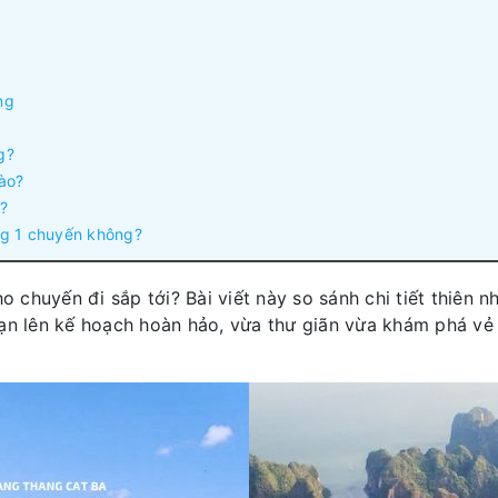
ng
g?
ào?
?
ng 1 chuyến không?
o chuyến đi sắp tới? Bài viết này so sánh chi tiết thiên n
bạn lên kế hoạch hoàn hảo, vừa thư giãn vừa khám phá vẻ