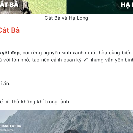
Cát Bà và Hạ Long
Cát Bà
uyệt đẹp
, nơi rừng nguyên sinh xanh mướt hòa cùng biển t
 vôi lớn nhỏ, tạo nên cảnh quan kỳ vĩ nhưng vẫn yên bìn
 ẩn.
 hít thở không khí trong lành.