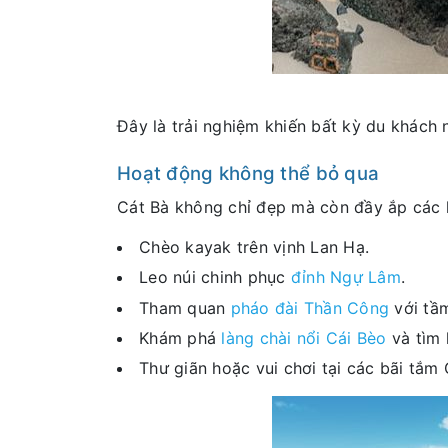
Đây là trải nghiệm khiến bất kỳ du khách
Hoạt động không thể bỏ qua
Cát Bà không chỉ đẹp mà còn đầy ắp các 
Chèo kayak trên vịnh Lan Hạ.
Leo núi chinh phục
đỉnh Ngự Lâm
.
Tham quan
pháo đài Thần Công
với tầm
Khám phá
làng chài nổi Cái Bèo
và tìm 
Thư giãn hoặc vui chơi tại các bãi tắm C