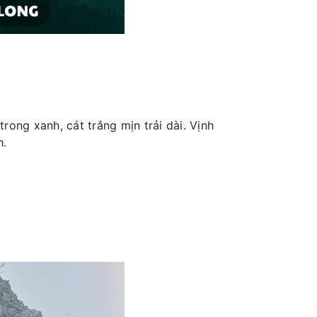
rong xanh, cát trắng mịn trải dài. Vịnh
h.