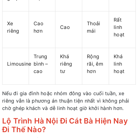
Rất
Xe
Cao
Thoải
Cao
linh
riêng
hơn
mái
hoạt
Trung
Khá
Rộng
Khá
Limousine
bình –
riêng
rãi, êm
linh
cao
tư
hơn
hoạt
Nếu đi gia đình hoặc nhóm đông vào cuối tuần, xe
riêng vẫn là phương án thuận tiện nhất vì không phải
chờ ghép khách và dễ linh hoạt giờ khởi hành hơn.
Lộ Trình Hà Nội Đi Cát Bà Hiện Nay
Đi Thế Nào?