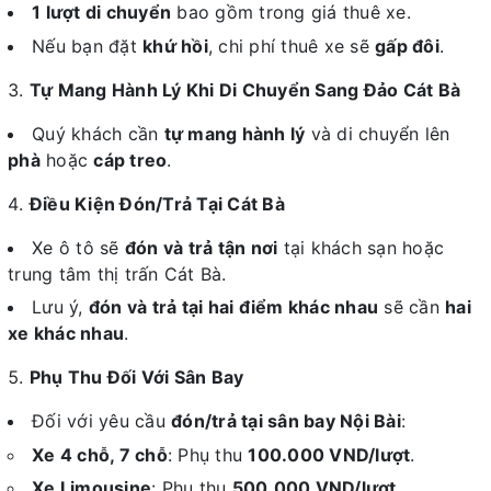
1 lượt di chuyển
bao gồm trong giá thuê xe.
Nếu bạn đặt
khứ hồi
, chi phí thuê xe sẽ
gấp đôi
.
Tự Mang Hành Lý Khi Di Chuyển Sang Đảo Cát Bà
Quý khách cần
tự mang hành lý
và di chuyển lên
phà
hoặc
cáp treo
.
Điều Kiện Đón/Trả Tại Cát Bà
Xe ô tô sẽ
đón và trả tận nơi
tại khách sạn hoặc
trung tâm thị trấn Cát Bà.
Lưu ý,
đón và trả tại hai điểm khác nhau
sẽ cần
hai
xe khác nhau
.
Phụ Thu Đối Với Sân Bay
Đối với yêu cầu
đón/trả tại sân bay Nội Bài
:
Xe 4 chỗ, 7 chỗ
: Phụ thu
100.000 VND/lượt
.
Xe Limousine
: Phụ thu
500.000 VND/lượt
.