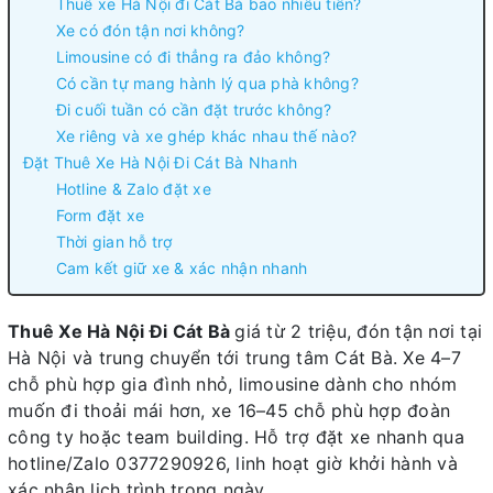
Thuê xe Hà Nội đi Cát Bà bao nhiêu tiền?
Xe có đón tận nơi không?
Limousine có đi thẳng ra đảo không?
Có cần tự mang hành lý qua phà không?
Đi cuối tuần có cần đặt trước không?
Xe riêng và xe ghép khác nhau thế nào?
Đặt Thuê Xe Hà Nội Đi Cát Bà Nhanh
Hotline & Zalo đặt xe
Form đặt xe
Thời gian hỗ trợ
Cam kết giữ xe & xác nhận nhanh
Thuê Xe Hà Nội Đi Cát Bà
giá từ 2 triệu, đón tận nơi tại
Hà Nội và trung chuyển tới trung tâm Cát Bà. Xe 4–7
chỗ phù hợp gia đình nhỏ, limousine dành cho nhóm
muốn đi thoải mái hơn, xe 16–45 chỗ phù hợp đoàn
công ty hoặc team building. Hỗ trợ đặt xe nhanh qua
hotline/Zalo 0377290926, linh hoạt giờ khởi hành và
xác nhận lịch trình trong ngày.