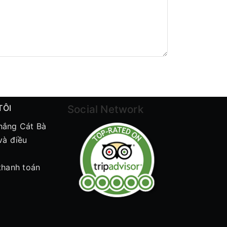
TÔI
Social Network
hắng Cát Bà
và điều
thanh toán