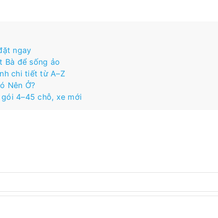
 đặt ngay
t Bà để sống ảo
h chi tiết từ A–Z
Có Nên Ở?
 gói 4–45 chỗ, xe mới