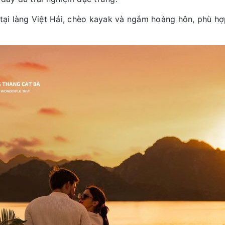
e tại làng Việt Hải, chèo kayak và ngắm hoàng hôn, phù h