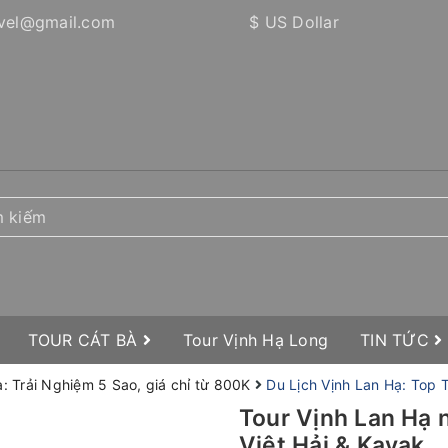
vel@gmail.com
$ US Dollar
TOUR CÁT BÀ
Tour Vịnh Hạ Long
TIN TỨC
: Trải Nghiệm 5 Sao, giá chỉ từ 800K
Du Lịch Vịnh Lan Hạ: Top
Tour Vịnh Lan Hạ 
Việt Hải & Kayak