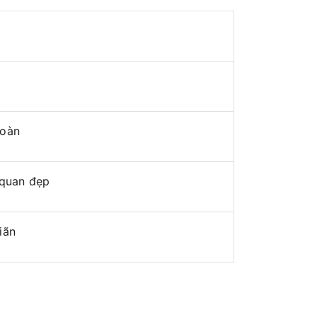
toàn
 quan đẹp
iãn