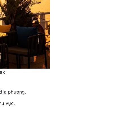
yak
 địa phương.
hu vực.