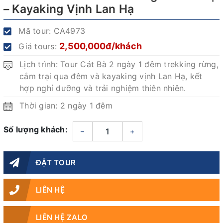
– Kayaking Vịnh Lan Hạ
Mã tour:
CA4973
2,500,000đ/khách
Giá tours:
Lịch trình: Tour Cát Bà 2 ngày 1 đêm trekking rừng,
cắm trại qua đêm và kayaking vịnh Lan Hạ, kết
hợp nghỉ dưỡng và trải nghiệm thiên nhiên.
Thời gian: 2 ngày 1 đêm
Số lượng khách:
–
+
ĐẶT TOUR
LIÊN HỆ
LIÊN HỆ ZALO