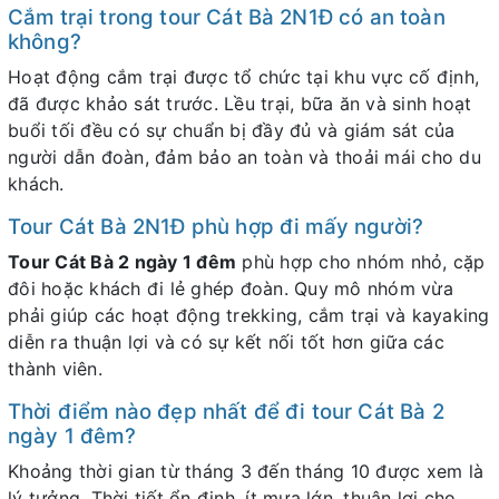
Cắm trại trong tour Cát Bà 2N1Đ có an toàn
không?
Hoạt động cắm trại được tổ chức tại khu vực cố định,
đã được khảo sát trước. Lều trại, bữa ăn và sinh hoạt
buổi tối đều có sự chuẩn bị đầy đủ và giám sát của
người dẫn đoàn, đảm bảo an toàn và thoải mái cho du
khách.
Tour Cát Bà 2N1Đ phù hợp đi mấy người?
Tour Cát Bà 2 ngày 1 đêm
phù hợp cho nhóm nhỏ, cặp
đôi hoặc khách đi lẻ ghép đoàn. Quy mô nhóm vừa
phải giúp các hoạt động trekking, cắm trại và kayaking
diễn ra thuận lợi và có sự kết nối tốt hơn giữa các
thành viên.
Thời điểm nào đẹp nhất để đi tour Cát Bà 2
ngày 1 đêm?
Khoảng thời gian từ tháng 3 đến tháng 10 được xem là
lý tưởng. Thời tiết ổn định, ít mưa lớn, thuận lợi cho