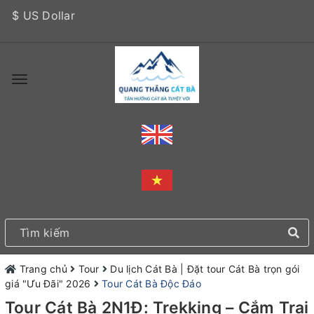
$ US Dollar
Trang chủ
Tour
Du lịch Cát Bà | Đặt tour Cát Bà trọn gói
giá "Ưu Đãi" 2026
Tour Cát Bà Độc Đáo
Tour Cát Bà 2N1Đ: Trekking – Cắm Trại