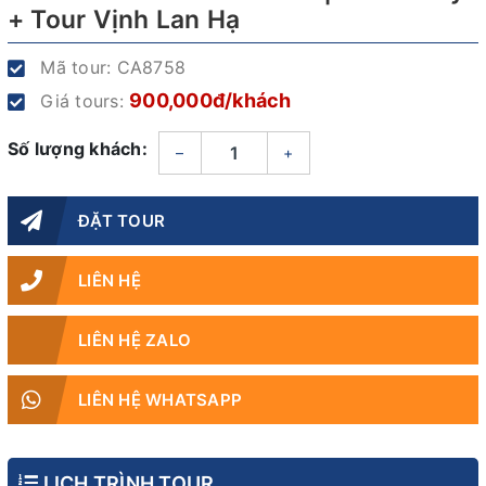
+ Tour Vịnh Lan Hạ
Mã tour:
CA8758
900,000đ/khách
Giá tours:
Số lượng khách:
–
+
ĐẶT TOUR
LIÊN HỆ
LIÊN HỆ ZALO
LIÊN HỆ WHATSAPP
LỊCH TRÌNH TOUR