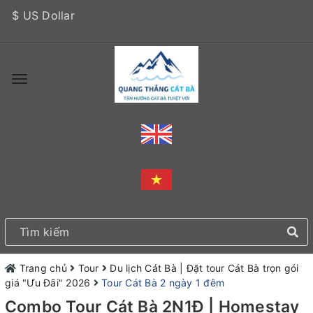
$ US Dollar
Trang chủ
Tour
Du lịch Cát Bà | Đặt tour Cát Bà trọn gói
giá "Ưu Đãi" 2026
Tour Cát Bà 2 ngày 1 đêm
Combo Tour Cát Bà 2N1Đ | Homestay