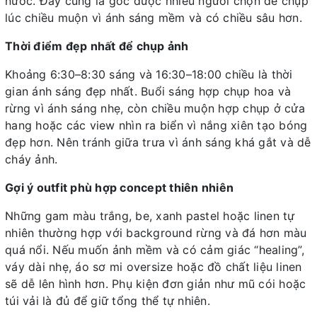
nước. Đây cũng là góc được nhiều người chọn để chụp
lúc chiều muộn vì ánh sáng mềm và có chiều sâu hơn.
Thời điểm đẹp nhất để chụp ảnh
Khoảng 6:30–8:30 sáng và 16:30–18:00 chiều là thời
gian ánh sáng đẹp nhất. Buổi sáng hợp chụp hoa và
rừng vì ánh sáng nhẹ, còn chiều muộn hợp chụp ở cửa
hang hoặc các view nhìn ra biển vì nắng xiên tạo bóng
đẹp hơn. Nên tránh giữa trưa vì ánh sáng khá gắt và dễ
cháy ảnh.
Gợi ý outfit phù hợp concept thiên nhiên
Những gam màu trắng, be, xanh pastel hoặc linen tự
nhiên thường hợp với background rừng và đá hơn màu
quá nổi. Nếu muốn ảnh mềm và có cảm giác “healing”,
váy dài nhẹ, áo sơ mi oversize hoặc đồ chất liệu linen
sẽ dễ lên hình hơn. Phụ kiện đơn giản như mũ cói hoặc
túi vải là đủ để giữ tổng thể tự nhiên.