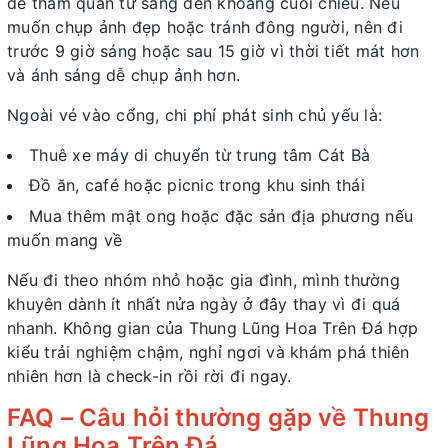
để tham quan từ sáng đến khoảng cuối chiều. Nếu
muốn chụp ảnh đẹp hoặc tránh đông người, nên đi
trước 9 giờ sáng hoặc sau 15 giờ vì thời tiết mát hơn
và ánh sáng dễ chụp ảnh hơn.
Ngoài vé vào cổng, chi phí phát sinh chủ yếu là:
Thuê xe máy di chuyển từ trung tâm Cát Bà
Đồ ăn, café hoặc picnic trong khu sinh thái
Mua thêm mật ong hoặc đặc sản địa phương nếu
muốn mang về
Nếu đi theo nhóm nhỏ hoặc gia đình, mình thường
khuyên dành ít nhất nửa ngày ở đây thay vì đi quá
nhanh. Không gian của Thung Lũng Hoa Trên Đá hợp
kiểu trải nghiệm chậm, nghỉ ngơi và khám phá thiên
nhiên hơn là check-in rồi rời đi ngay.
FAQ – Câu hỏi thường gặp về Thung
Lũng Hoa Trên Đá