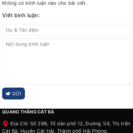
Không có bình luận nào cho bài viết.
Viết bình luận:
GỬI
QUANG THẮNG CÁT BÀ
Địa Chỉ: Số 29B, Tổ dân phố 12, Đường 1/4, Thị trấn
Cát Bà, Huyện Cát Hải, Thành phố Hải Phòng.