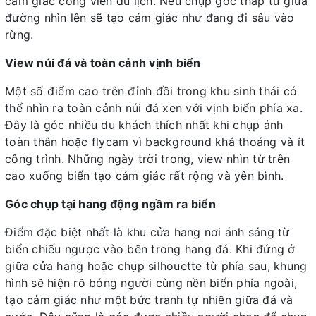
cảm giác công viên du lịch. Nếu chụp góc thấp từ giữa
đường nhìn lên sẽ tạo cảm giác như đang đi sâu vào
rừng.
View núi đá và toàn cảnh vịnh biển
Một số điểm cao trên đỉnh đồi trong khu sinh thái có
thể nhìn ra toàn cảnh núi đá xen với vịnh biển phía xa.
Đây là góc nhiều du khách thích nhất khi chụp ảnh
toàn thân hoặc flycam vì background khá thoáng và ít
công trình. Những ngày trời trong, view nhìn từ trên
cao xuống biển tạo cảm giác rất rộng và yên bình.
Góc chụp tại hang động ngầm ra biển
Điểm đặc biệt nhất là khu cửa hang nơi ánh sáng từ
biển chiếu ngược vào bên trong hang đá. Khi đứng ở
giữa cửa hang hoặc chụp silhouette từ phía sau, khung
hình sẽ hiện rõ bóng người cùng nền biển phía ngoài,
tạo cảm giác như một bức tranh tự nhiên giữa đá và