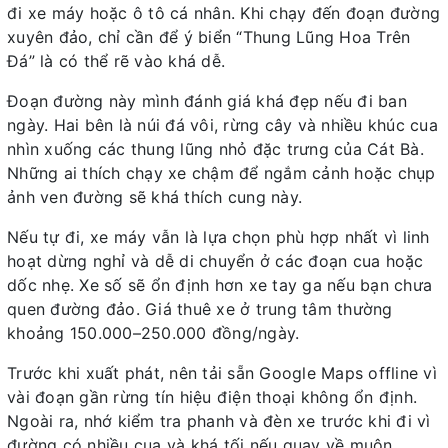
đi xe máy hoặc ô tô cá nhân. Khi chạy đến đoạn đường
xuyên đảo, chỉ cần để ý biển “Thung Lũng Hoa Trên
Đá” là có thể rẽ vào khá dễ.
Đoạn đường này mình đánh giá khá đẹp nếu đi ban
ngày. Hai bên là núi đá vôi, rừng cây và nhiều khúc cua
nhìn xuống các thung lũng nhỏ đặc trưng của Cát Bà.
Những ai thích chạy xe chậm để ngắm cảnh hoặc chụp
ảnh ven đường sẽ khá thích cung này.
Nếu tự đi, xe máy vẫn là lựa chọn phù hợp nhất vì linh
hoạt dừng nghỉ và dễ di chuyển ở các đoạn cua hoặc
dốc nhẹ. Xe số sẽ ổn định hơn xe tay ga nếu bạn chưa
quen đường đảo. Giá thuê xe ở trung tâm thường
khoảng 150.000–250.000 đồng/ngày.
Trước khi xuất phát, nên tải sẵn Google Maps offline vì
vài đoạn gần rừng tín hiệu điện thoại không ổn định.
Ngoài ra, nhớ kiểm tra phanh và đèn xe trước khi đi vì
đường có nhiều cua và khá tối nếu quay về muộn.