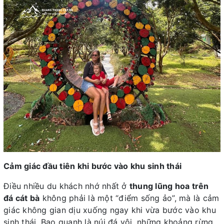
Cảm giác đầu tiên khi bước vào khu sinh thái
Điều nhiều du khách nhớ nhất ở
thung lũng hoa trên
đá cát bà
không phải là một “điểm sống ảo”, mà là cảm
giác không gian dịu xuống ngay khi vừa bước vào khu
sinh thái. Bao quanh là núi đá vôi, những khoảng rừng