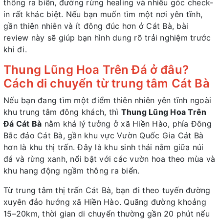
thông ra biển, đường rừng healing và nhiều góc check-
in rất khác biệt. Nếu bạn muốn tìm một nơi yên tĩnh,
gần thiên nhiên và ít đông đúc hơn ở Cát Bà, bài
review này sẽ giúp bạn hình dung rõ trải nghiệm trước
khi đi.
Thung Lũng Hoa Trên Đá ở đâu?
Cách di chuyển từ trung tâm Cát Bà
Nếu bạn đang tìm một điểm thiên nhiên yên tĩnh ngoài
khu trung tâm đông khách, thì
Thung Lũng Hoa Trên
Đá Cát Bà
nằm khá lý tưởng ở xã Hiền Hào, phía Đông
Bắc đảo Cát Bà, gần khu vực Vườn Quốc Gia Cát Bà
hơn là khu thị trấn. Đây là khu sinh thái nằm giữa núi
đá và rừng xanh, nổi bật với các vườn hoa theo mùa và
khu hang động ngầm thông ra biển.
Từ trung tâm thị trấn Cát Bà, bạn đi theo tuyến đường
xuyên đảo hướng xã Hiền Hào. Quãng đường khoảng
15–20km, thời gian di chuyển thường gần 20 phút nếu