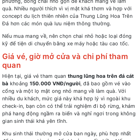
phương, đóng chai nhỏ gọn để khách mang về làm
quà. Nhiều người thích vì vị mật khá thơm và hợp với
concept du lịch thiên nhiên của Thung Lũng Hoa Trên
Đá hơn các món quà lưu niệm thông thường.
Nếu mua mang về, nên chọn chai nhỏ hoặc loại đóng
kỹ để tiện di chuyển bằng xe máy hoặc tàu cao tốc.
Giá vé, giờ mở cửa và chi phí tham
quan
Hiện tại, giá vé tham quan
thung lũng hoa trên đá cát
bà
khoảng
150.000 VNĐ/người
, đã bao gồm vé vào
cổng và một lọ mật ong nhỏ mang về làm quà. Với
nhiều du khách, mức giá này khá hợp lý vì ngoài khu
check-in, bạn còn có thể trải nghiệm đi bộ rừng, khám
phá hang động ngầm ra biển và nghỉ ngơi trong không
gian sinh thái khá yên tĩnh.
Khu sinh thái thường mở cửa ban ngày, phù hợp nhất