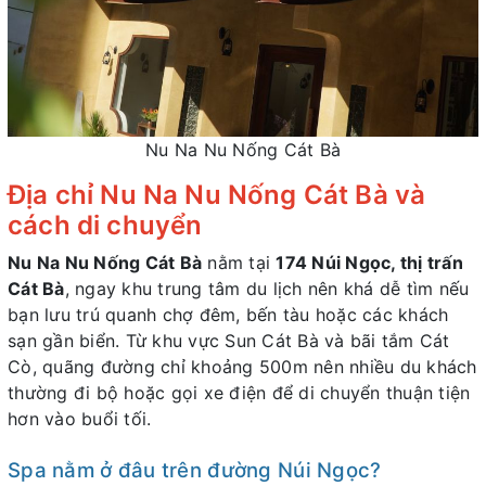
Nu Na Nu Nống Cát Bà
Địa chỉ Nu Na Nu Nống Cát Bà và
cách di chuyển
Nu Na Nu Nống Cát Bà
nằm tại
174 Núi Ngọc, thị trấn
Cát Bà
, ngay khu trung tâm du lịch nên khá dễ tìm nếu
bạn lưu trú quanh chợ đêm, bến tàu hoặc các khách
sạn gần biển. Từ khu vực Sun Cát Bà và bãi tắm Cát
Cò, quãng đường chỉ khoảng 500m nên nhiều du khách
thường đi bộ hoặc gọi xe điện để di chuyển thuận tiện
hơn vào buổi tối.
Spa nằm ở đâu trên đường Núi Ngọc?