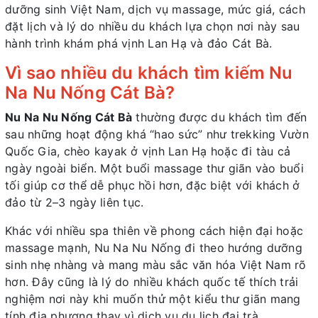
dưỡng sinh Việt Nam, dịch vụ massage, mức giá, cách
đặt lịch và lý do nhiều du khách lựa chọn nơi này sau
hành trình khám phá vịnh Lan Hạ và đảo Cát Bà.
Vì sao nhiều du khách tìm kiếm Nu
Na Nu Nống Cát Bà?
Nu Na Nu Nống Cát Bà
thường được du khách tìm đến
sau những hoạt động khá “hao sức” như trekking Vườn
Quốc Gia, chèo kayak ở vịnh Lan Hạ hoặc đi tàu cả
ngày ngoài biển. Một buổi massage thư giãn vào buổi
tối giúp cơ thể dễ phục hồi hơn, đặc biệt với khách ở
đảo từ 2–3 ngày liên tục.
Khác với nhiều spa thiên về phong cách hiện đại hoặc
massage mạnh, Nu Na Nu Nống đi theo hướng dưỡng
sinh nhẹ nhàng và mang màu sắc văn hóa Việt Nam rõ
hơn. Đây cũng là lý do nhiều khách quốc tế thích trải
nghiệm nơi này khi muốn thử một kiểu thư giãn mang
tính địa phương thay vì dịch vụ du lịch đại trà.