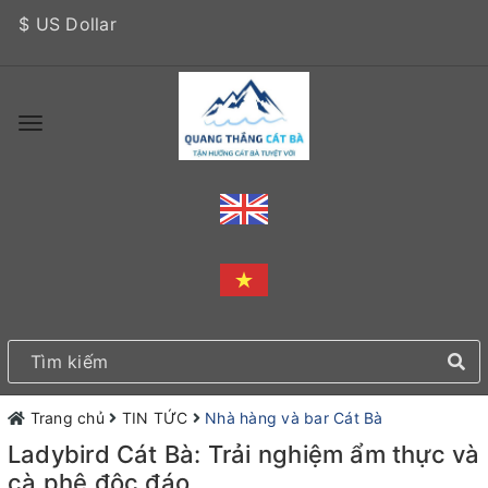
$ US Dollar
Trang chủ
TIN TỨC
Nhà hàng và bar Cát Bà
Ladybird Cát Bà: Trải nghiệm ẩm thực và
cà phê độc đáo