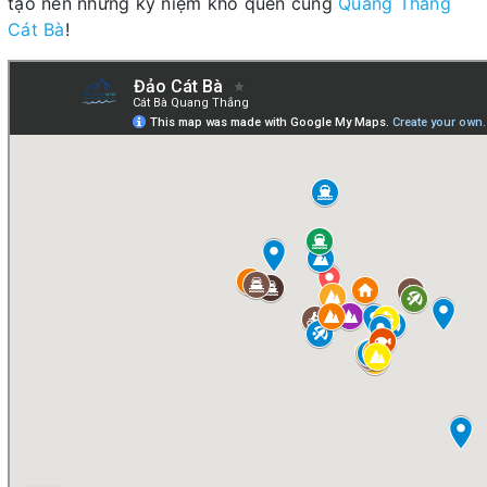
tạo nên những kỷ niệm khó quên cùng
Quang Thắng
Cát Bà
!