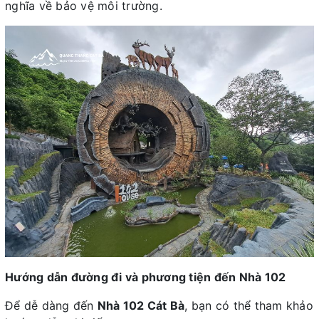
nghĩa về bảo vệ môi trường.
Hướng dẫn đường đi và phương tiện đến Nhà 102
Để dễ dàng đến
Nhà 102 Cát Bà
, bạn có thể tham khảo