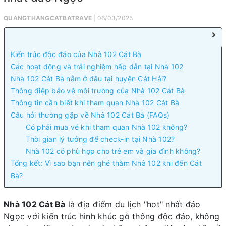
QUANGTHANGCATBATRAVE
| 06/03/2025
Kiến trúc độc đáo của Nhà 102 Cát Bà
Các hoạt động và trải nghiệm hấp dẫn tại Nhà 102
Nhà 102 Cát Bà nằm ở đâu tại huyện Cát Hải?
Thông điệp bảo vệ môi trường của Nhà 102 Cát Bà
Thông tin cần biết khi tham quan Nhà 102 Cát Bà
Câu hỏi thường gặp về Nhà 102 Cát Bà (FAQs)
Có phải mua vé khi tham quan Nhà 102 không?
Thời gian lý tưởng để check-in tại Nhà 102?
Nhà 102 có phù hợp cho trẻ em và gia đình không?
Tổng kết: Vì sao bạn nên ghé thăm Nhà 102 khi đến Cát
Bà?
Nhà 102 Cát Bà
là địa điểm du lịch "hot" nhất đảo
Ngọc với kiến trúc hình khúc gỗ thông độc đáo, không