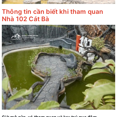
Thông tin cần biết khi tham quan
Nhà 102 Cát Bà