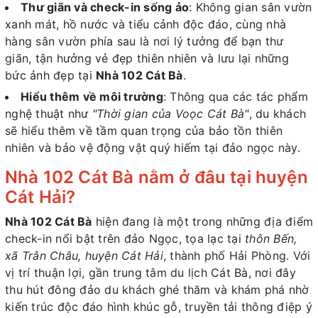
Thư giãn và check-in sống ảo
: Không gian sân vườn
xanh mát, hồ nước và tiểu cảnh độc đáo, cùng nhà
hàng sân vườn phía sau là nơi lý tưởng để bạn thư
giãn, tận hưởng vẻ đẹp thiên nhiên và lưu lại những
bức ảnh đẹp tại
Nhà 102 Cát Bà
.
Hiểu thêm về môi trường
: Thông qua các tác phẩm
nghệ thuật như
"Thời gian của Voọc Cát Bà"
, du khách
sẽ hiểu thêm về tầm quan trọng của bảo tồn thiên
nhiên và bảo vệ động vật quý hiếm tại đảo ngọc này.
Nhà 102 Cát Bà nằm ở đâu tại huyện
Cát Hải?
Nhà 102 Cát Bà
hiện đang là một trong những địa điểm
check-in nổi bật trên đảo Ngọc, tọa lạc tại
thôn Bến,
xã Trân Châu, huyện Cát Hải
, thành phố Hải Phòng. Với
vị trí thuận lợi, gần trung tâm du lịch Cát Bà, nơi đây
thu hút đông đảo du khách ghé thăm và khám phá nhờ
kiến trúc độc đáo hình khúc gỗ, truyền tải thông điệp ý