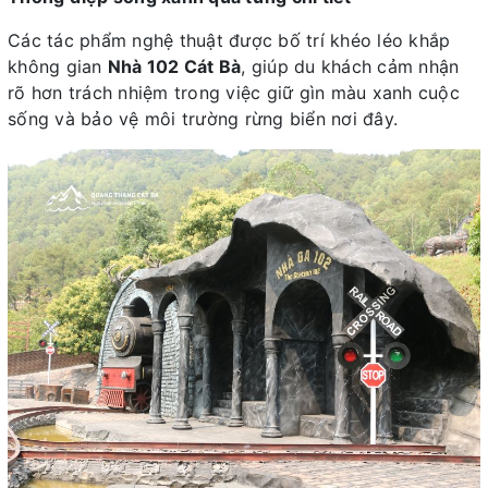
Các tác phẩm nghệ thuật được bố trí khéo léo khắp
không gian
Nhà 102 Cát Bà
, giúp du khách cảm nhận
rõ hơn trách nhiệm trong việc giữ gìn màu xanh cuộc
sống và bảo vệ môi trường rừng biển nơi đây.