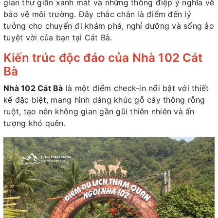
gian thư giãn xanh mát và những thông điệp ý nghĩa về
bảo vệ môi trường. Đây chắc chắn là điểm đến lý
tưởng cho chuyến đi khám phá, nghỉ dưỡng và sống ảo
tuyệt vời của bạn tại Cát Bà.
Kiến trúc độc đáo của Nhà 102 Cát
Bà
Nhà 102 Cát Bà
là một điểm check-in nổi bật với thiết
kế đặc biệt, mang hình dáng khúc gỗ cây thông rỗng
ruột, tạo nên không gian gần gũi thiên nhiên và ấn
tượng khó quên.