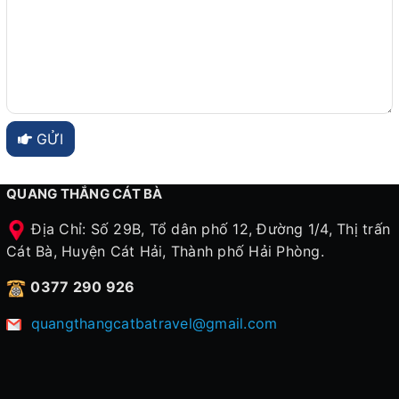
GỬI
QUANG THẮNG CÁT BÀ
Địa Chỉ: Số 29B, Tổ dân phố 12, Đường 1/4, Thị trấn
Cát Bà, Huyện Cát Hải, Thành phố Hải Phòng.
0377 290 926
quangthangcatbatravel@gmail.com