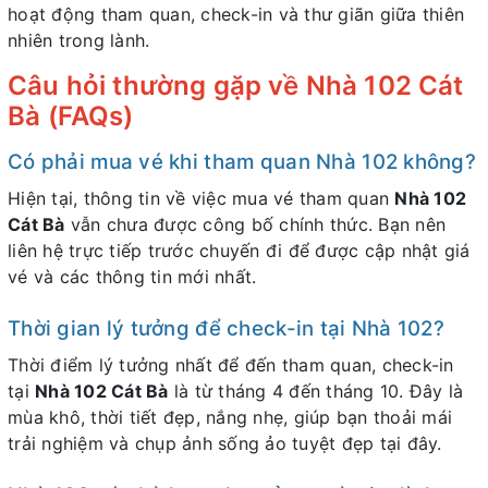
hoạt động tham quan, check-in và thư giãn giữa thiên
nhiên trong lành.
Câu hỏi thường gặp về Nhà 102 Cát
Bà (FAQs)
Có phải mua vé khi tham quan Nhà 102 không?
Hiện tại, thông tin về việc mua vé tham quan
Nhà 102
Cát Bà
vẫn chưa được công bố chính thức. Bạn nên
liên hệ trực tiếp trước chuyến đi để được cập nhật giá
vé và các thông tin mới nhất.
Thời gian lý tưởng để check-in tại Nhà 102?
Thời điểm lý tưởng nhất để đến tham quan, check-in
tại
Nhà 102 Cát Bà
là từ tháng 4 đến tháng 10. Đây là
mùa khô, thời tiết đẹp, nắng nhẹ, giúp bạn thoải mái
trải nghiệm và chụp ảnh sống ảo tuyệt đẹp tại đây.