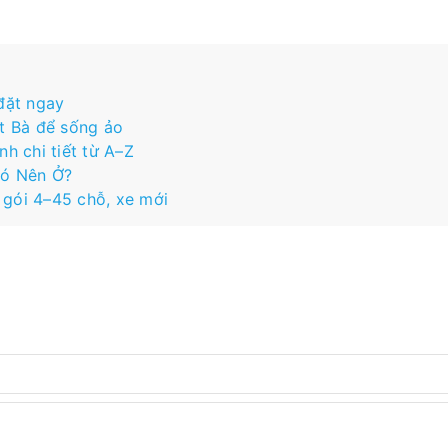
 đặt ngay
t Bà để sống ảo
h chi tiết từ A–Z
Có Nên Ở?
 gói 4–45 chỗ, xe mới