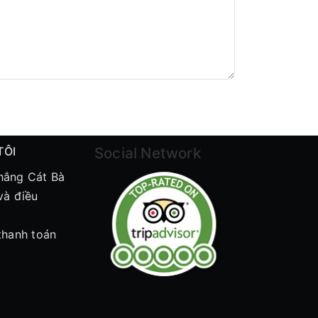
TÔI
Social Network
hắng Cát Bà
và điều
thanh toán