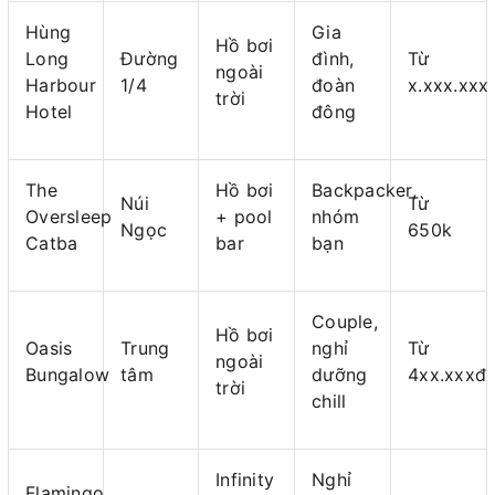
Hùng
Gia
Hồ bơi
Long
Đường
đình,
Từ
ngoài
Harbour
1/4
đoàn
x.xxx.xxx
trời
Hotel
đông
The
Hồ bơi
Backpacker,
Núi
Từ
Oversleep
+ pool
nhóm
Ngọc
650k
Catba
bar
bạn
Couple,
Hồ bơi
Oasis
Trung
nghỉ
Từ
ngoài
Bungalow
tâm
dưỡng
4xx.xxxđ
trời
chill
Infinity
Nghỉ
Flamingo