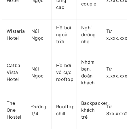
Hotel
Ngọc
tầng
x.xxx.xxx
couple
cao
Hồ bơi
Nghỉ
Wistaria
Núi
Từ
ngoài
dưỡng
Hotel
Ngọc
x.xxx.xxx
trời
nhẹ
Nhóm
Catba
Hồ bơi
Núi
bạn,
Từ
Vista
vô cực
Ngọc
đoàn
x.xxx.xxx
Hotel
rooftop
khách
The
Backpacker,
Đường
Rooftop
Từ
One
khách
1/4
chill
8xx.xxxđ
Hostel
trẻ