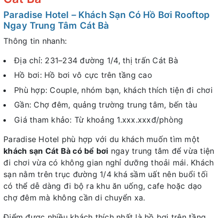
Paradise Hotel – Khách Sạn Có Hồ Bơi Rooftop
Ngay Trung Tâm Cát Bà
Thông tin nhanh:
Địa chỉ: 231–234 đường 1/4, thị trấn Cát Bà
Hồ bơi: Hồ bơi vô cực trên tầng cao
Phù hợp: Couple, nhóm bạn, khách thích tiện đi chơi
Gần: Chợ đêm, quảng trường trung tâm, bến tàu
Giá tham khảo: Từ khoảng 1.xxx.xxxđ/phòng
Paradise Hotel phù hợp với du khách muốn tìm một
khách sạn Cát Bà có bể bơi
ngay trung tâm để vừa tiện
đi chơi vừa có không gian nghỉ dưỡng thoải mái. Khách
sạn nằm trên trục đường 1/4 khá sầm uất nên buổi tối
có thể dễ dàng đi bộ ra khu ăn uống, cafe hoặc dạo
chợ đêm mà không cần di chuyển xa.
Điểm được nhiều khách thích nhất là hồ bơi trên tầng