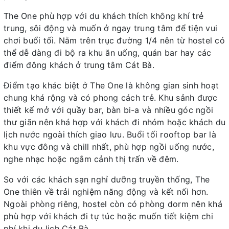
The One phù hợp với du khách thích không khí trẻ
trung, sôi động và muốn ở ngay trung tâm để tiện vui
chơi buổi tối. Nằm trên trục đường 1/4 nên từ hostel có
thể dễ dàng đi bộ ra khu ăn uống, quán bar hay các
điểm đông khách ở trung tâm Cát Bà.
Điểm tạo khác biệt ở The One là không gian sinh hoạt
chung khá rộng và có phong cách trẻ. Khu sảnh được
thiết kế mở với quầy bar, bàn bi-a và nhiều góc ngồi
thư giãn nên khá hợp với khách đi nhóm hoặc khách du
lịch nước ngoài thích giao lưu. Buổi tối rooftop bar là
khu vực đông và chill nhất, phù hợp ngồi uống nước,
nghe nhạc hoặc ngắm cảnh thị trấn về đêm.
So với các khách sạn nghỉ dưỡng truyền thống, The
One thiên về trải nghiệm năng động và kết nối hơn.
Ngoài phòng riêng, hostel còn có phòng dorm nên khá
phù hợp với khách đi tự túc hoặc muốn tiết kiệm chi
phí khi du lịch Cát Bà.