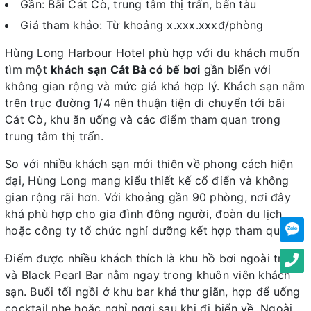
Gần: Bãi Cát Cò, trung tâm thị trấn, bến tàu
Giá tham khảo: Từ khoảng x.xxx.xxxđ/phòng
Hùng Long Harbour Hotel phù hợp với du khách muốn
tìm một
khách sạn Cát Bà có bể bơi
gần biển với
không gian rộng và mức giá khá hợp lý. Khách sạn nằm
trên trục đường 1/4 nên thuận tiện di chuyển tới bãi
Cát Cò, khu ăn uống và các điểm tham quan trong
trung tâm thị trấn.
So với nhiều khách sạn mới thiên về phong cách hiện
đại, Hùng Long mang kiểu thiết kế cổ điển và không
gian rộng rãi hơn. Với khoảng gần 90 phòng, nơi đây
khá phù hợp cho gia đình đông người, đoàn du lịch
hoặc công ty tổ chức nghỉ dưỡng kết hợp tham quan.
Điểm được nhiều khách thích là khu hồ bơi ngoài trời
và Black Pearl Bar nằm ngay trong khuôn viên khách
sạn. Buổi tối ngồi ở khu bar khá thư giãn, hợp để uống
cocktail nhẹ hoặc nghỉ ngơi sau khi đi biển về. Ngoài