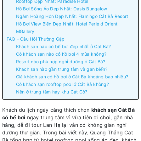
Rooftop Đẹp Nhất: Paradise Hotel
Hồ Bơi Sống Ảo Đẹp Nhất: Oasis Bungalow
Ngắm Hoàng Hôn Đẹp Nhất: Flamingo Cát Bà Resort
Hồ Bơi View Biển Đẹp Nhất: Hotel Perle d’Orient
MGallery
FAQ – Câu Hỏi Thường Gặp
Khách sạn nào có bể bơi đẹp nhất ở Cát Bà?
Có khách sạn nào có hồ bơi 4 mùa không?
Resort nào phù hợp nghỉ dưỡng ở Cát Bà?
Khách sạn nào gần trung tâm và gần biển?
Giá khách sạn có hồ bơi ở Cát Bà khoảng bao nhiêu?
Có khách sạn rooftop pool ở Cát Bà không?
Nên ở trung tâm hay khu Cát Cò?
Khách du lịch ngày càng thích chọn
khách sạn Cát Bà
có bể bơi
ngay trung tâm vì vừa tiện đi chơi, gần nhà
hàng, dễ đi tour Lan Hạ lại vẫn có không gian nghỉ
dưỡng thư giãn. Trong bài viết này, Quang Thắng Cát
Bà tổng hợp từ hotel rooftop pool sống ảo đẹp, khách