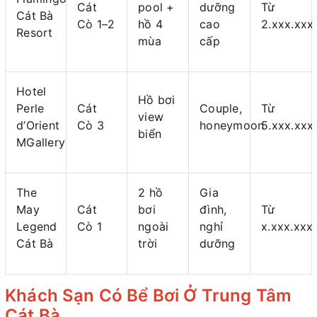
Cát
pool +
dưỡng
Từ
Cát Bà
Cò 1–2
hồ 4
cao
2.xxx.xxx
Resort
mùa
cấp
Hotel
Hồ bơi
Perle
Cát
Couple,
Từ
view
d’Orient
Cò 3
honeymoon
5.xxx.xxx
biển
MGallery
The
2 hồ
Gia
May
Cát
bơi
đình,
Từ
Legend
Cò 1
ngoài
nghỉ
x.xxx.xxx
Cát Bà
trời
dưỡng
Khách Sạn Có Bể Bơi Ở Trung Tâm
Cát Bà