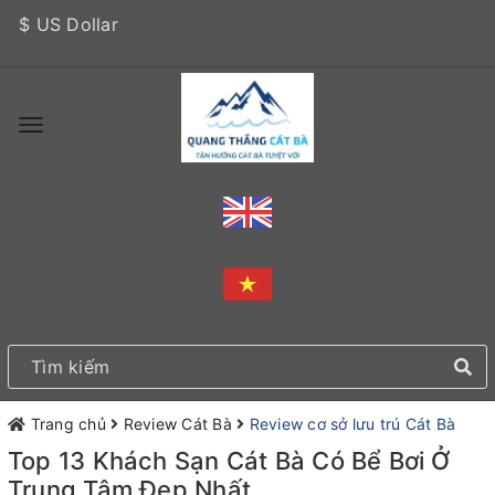
$ US Dollar
Trang chủ
Review Cát Bà
Review cơ sở lưu trú Cát Bà
Top 13 Khách Sạn Cát Bà Có Bể Bơi Ở
Trung Tâm Đẹp Nhất