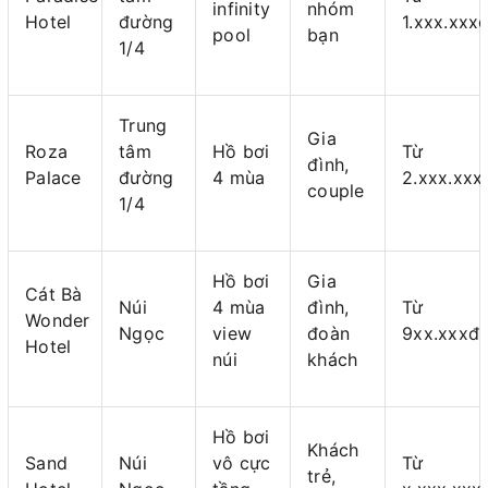
infinity
nhóm
Hotel
đường
1.xxx.xxx
pool
bạn
1/4
Trung
Gia
Roza
tâm
Hồ bơi
Từ
đình,
Palace
đường
4 mùa
2.xxx.xxx
couple
1/4
Hồ bơi
Gia
Cát Bà
Núi
4 mùa
đình,
Từ
Wonder
Ngọc
view
đoàn
9xx.xxxđ
Hotel
núi
khách
Hồ bơi
Khách
Sand
Núi
vô cực
Từ
trẻ,