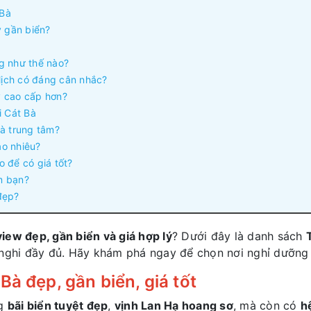
 Bà
y gần biển?
g như thế nào?
 lịch có đáng cân nhắc?
y cao cấp hơn?
i Cát Bà
và trung tâm?
ao nhiêu?
 để có giá tốt?
m bạn?
đẹp?
view đẹp, gần biển và giá hợp lý
? Dưới đây là danh sách
 nghi đầy đủ. Hãy khám phá ngay để chọn nơi nghỉ dưỡng
à đẹp, gần biển, giá tốt
ng
bãi biển tuyệt đẹp
,
vịnh Lan Hạ hoang sơ
, mà còn có
h