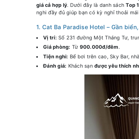
giá cả hợp lý
. Dưới đây là danh sách
Top 1
nghi đầy đủ giúp bạn có kỳ nghỉ thoải mái
1. Cat Ba Paradise Hotel – Gần biển,
Vị trí:
Số 231 đường Một Tháng Tư, trung
Giá phòng:
Từ
900.000đ/đêm
.
Tiện nghi:
Bể bơi trên cao, Sky Bar, nh
Đánh giá:
Khách sạn
được yêu thích nh