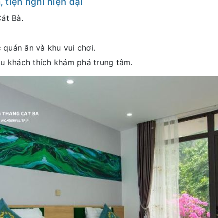
 tiện nghi hiện đại
át Bà.
 quán ăn và khu vui chơi.
du khách thích khám phá trung tâm.