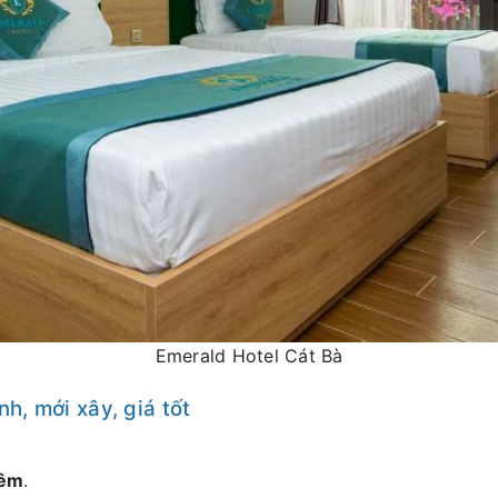
Emerald Hotel Cát Bà
h, mới xây, giá tốt
đêm
.