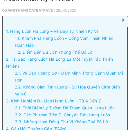
QUANGTHANGCATBATRAVE
| 28/03/2025
1. Hang Luồn Hạ Long – Vẻ Đẹp Tự Nhiên Kỳ Vĩ
1.1. Khám Phá Hang Luồn – Cổng Vòm Thiên Nhiên
Hoàn Hảo
1.2. Điểm Đến Du Lịch Không Thể Bỏ Lỡ
2. Tại Sao Hang Luồn Hạ Long Là Một Tuyệt Tác Thiên
Nhiên?
2.1. Vẻ Đẹp Hoang Sơ – Đắm Mình Trong Cảnh Quan Mê
Hồn
2.2. Không Gian Tĩnh Lặng – Sự Hòa Quyện Giữa Biển
Và Núi
3. Kinh Nghiệm Du Lịch Hang Luồn – Từ A Đến Z
3.1. Thời Điểm Lý Tưởng Để Tham Quan Hang Luồn
3.2. Các Phương Tiện Di Chuyển Đến Hang Luồn
3.3. Những Hoạt Động Thú Vị Không Thể Bỏ Lỡ
4. Câu Hỏi Thường Gặp (FAQs)