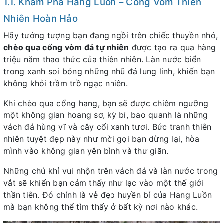
1.1. Khám Phá Hang Luồn – Cổng Vòm Thiên
Nhiên Hoàn Hảo
Hãy tưởng tượng bạn đang ngồi trên chiếc thuyền nhỏ,
chèo qua cổng vòm đá tự nhiên
được tạo ra qua hàng
triệu năm thao thức của thiên nhiên. Làn nước biển
trong xanh soi bóng những nhũ đá lung linh, khiến bạn
không khỏi trầm trồ ngạc nhiên.
Khi chèo qua cổng hang, bạn sẽ được chiêm ngưỡng
một không gian hoang sơ, kỳ bí, bao quanh là những
vách đá hùng vĩ và cây cối xanh tươi. Bức tranh thiên
nhiên tuyệt đẹp này như mời gọi bạn dừng lại, hòa
mình vào không gian yên bình và thư giãn.
Những chú khỉ vui nhộn trên vách đá và làn nước trong
vắt sẽ khiến bạn cảm thấy như lạc vào một thế giới
thần tiên. Đó chính là vẻ đẹp huyền bí của Hang Luồn
mà bạn không thể tìm thấy ở bất kỳ nơi nào khác.