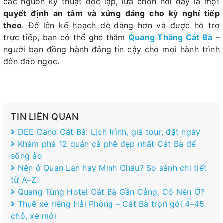
các nguồn kỹ thuật độc lập, lựa chọn nơi đây là một
quyết định an tâm và xứng đáng cho kỳ nghỉ tiếp
theo
. Để lên kế hoạch dễ dàng hơn và được hỗ trợ
trực tiếp, bạn có thể ghé thăm
Quang Thắng Cát Bà
–
người bạn đồng hành đáng tin cậy cho mọi hành trình
đến đảo ngọc.
TIN LIÊN QUAN
DEE Cano Cát Bà: Lịch trình, giá tour, đặt ngay
Khám phá 12 quán cà phê đẹp nhất Cát Bà để
sống ảo
Nên ở Quan Lạn hay Minh Châu? So sánh chi tiết
từ A–Z
Quang Tùng Hotel Cát Bà Gần Cảng, Có Nên Ở?
Thuê xe riêng Hải Phòng – Cát Bà trọn gói 4–45
chỗ, xe mới