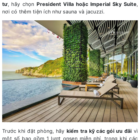
tư
, hãy chọn
President Villa hoặc Imperial Sky Suite
,
nơi có thêm tiện ích như sauna và jacuzzi.
Trước khi đặt phòng, hãy
kiểm tra kỹ các gói ưu đãi
vì
một số bao gồm 1 lượt onsen miễn phí, trong khi các