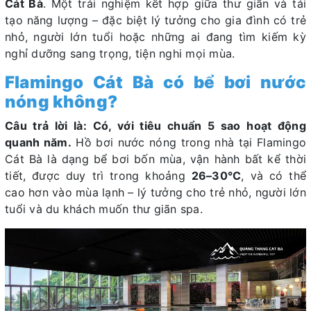
Cát Bà
. Một trải nghiệm kết hợp giữa thư giãn và tái
tạo năng lượng – đặc biệt lý tưởng cho gia đình có trẻ
nhỏ, người lớn tuổi hoặc những ai đang tìm kiếm kỳ
nghỉ dưỡng sang trọng, tiện nghi mọi mùa.
Flamingo Cát Bà có bể bơi nước
nóng không?
Câu trả lời là: Có, với tiêu chuẩn 5 sao hoạt động
quanh năm.
Hồ bơi nước nóng trong nhà tại Flamingo
Cát Bà là dạng bể bơi bốn mùa, vận hành bất kể thời
tiết, được duy trì trong khoảng
26–30°C
, và có thể
cao hơn vào mùa lạnh – lý tưởng cho trẻ nhỏ, người lớn
tuổi và du khách muốn thư giãn spa.