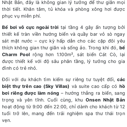
Nhật Bản, đây là không gian lý tưởng để thư giãn mọi
thời tiết. Khăn tắm, tủ khóa và phòng xông hơi được
phục vụ miễn phí.
Bể bơi vô cực ngoài trời
tại tầng 4 gây ấn tượng bởi
thiết kế tràn viền hướng biển và quầy bar vỏ sò ngay
sát mặt nước – cực kỳ hấp dẫn cho các cặp đôi yêu
thích không gian thư giãn và sống ảo. Trong khi đó,
bể
Charm Pool
rộng hơn 1.100m², sát biển Cát Cò, lại
được thiết kế với độ sâu phân tầng, lý tưởng cho gia
đình có trẻ nhỏ.
Đối với du khách tìm kiếm sự riêng tư tuyệt đối,
các
biệt thự trên cao (Sky Villas)
và suite cao cấp có
hồ
bơi riêng được làm nóng
– hướng thẳng ra biển, sang
trọng và yên tĩnh. Cuối cùng, khu
Onsen Nhật Bản
hoạt động từ 9:00 đến 22:00, chỉ dành cho khách từ 12
tuổi trở lên, mang đến trải nghiệm spa thư thái trọn
vẹn.