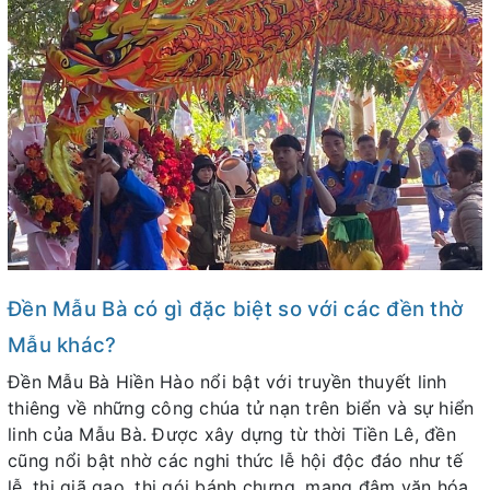
Đền Mẫu Bà có gì đặc biệt so với các đền thờ
Mẫu khác?
Đền Mẫu Bà Hiền Hào nổi bật với truyền thuyết linh
thiêng về những công chúa tử nạn trên biển và sự hiển
linh của Mẫu Bà. Được xây dựng từ thời Tiền Lê, đền
cũng nổi bật nhờ các nghi thức lễ hội độc đáo như tế
lễ, thi giã gạo, thi gói bánh chưng, mang đậm văn hóa