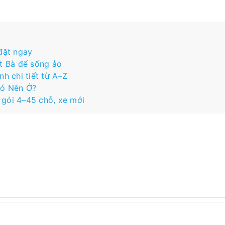
 đặt ngay
t Bà để sống ảo
h chi tiết từ A–Z
Có Nên Ở?
 gói 4–45 chỗ, xe mới