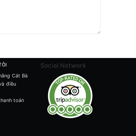
TÔI
Social Network
hắng Cát Bà
và điều
thanh toán