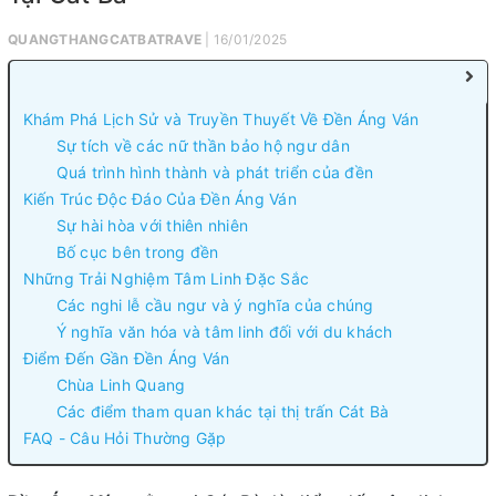
QUANGTHANGCATBATRAVE
| 16/01/2025
Khám Phá Lịch Sử và Truyền Thuyết Về Đền Áng Ván
Sự tích về các nữ thần bảo hộ ngư dân
Quá trình hình thành và phát triển của đền
Kiến Trúc Độc Đáo Của Đền Áng Ván
Sự hài hòa với thiên nhiên
Bố cục bên trong đền
Những Trải Nghiệm Tâm Linh Đặc Sắc
Các nghi lễ cầu ngư và ý nghĩa của chúng
Ý nghĩa văn hóa và tâm linh đối với du khách
Điểm Đến Gần Đền Áng Ván
Chùa Linh Quang
Các điểm tham quan khác tại thị trấn Cát Bà
FAQ - Câu Hỏi Thường Gặp