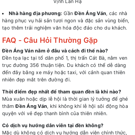
Vịnh Lan Hạ
Nhà hàng địa phương:
Gần
Đền Áng Ván
, các nhà
hàng phục vụ hải sản tươi ngon và đặc sản vùng biển,
tạo thêm trải nghiệm văn hóa độc đáo cho du khách.
FAQ - Câu Hỏi Thường Gặp
Đền Áng Ván nằm ở đâu và cách đi thế nào?
Đền tọa lạc tại tổ dân phố 1, thị trấn Cát Bà, nằm ven
trục đường 356 thuận tiện. Du khách có thể dễ dàng
đến đây bằng xe máy hoặc taxi, với cảnh quan thiên
nhiên đẹp mắt trên đường đi.
Thời điểm đẹp nhất để tham quan đền là khi nào?
Mùa xuân hoặc dịp lễ hội là thời gian lý tưởng để ghé
thăm
Đền Áng Ván
, khi không khí lễ hội sôi động hòa
quyện với vẻ đẹp thanh bình của thiên nhiên.
Có dịch vụ hướng dẫn viên tại đền không?
Mặc dù không có dịch vụ hướng dẫn viên chính thức,