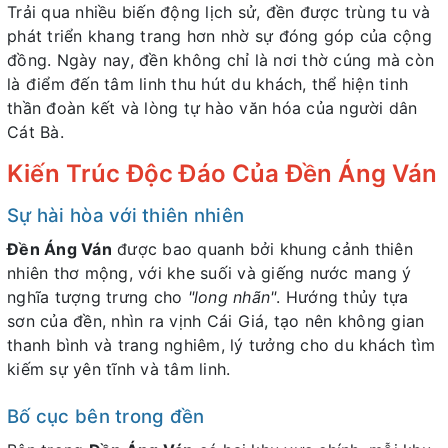
Trải qua nhiều biến động lịch sử, đền được trùng tu và
phát triển khang trang hơn nhờ sự đóng góp của cộng
đồng. Ngày nay, đền không chỉ là nơi thờ cúng mà còn
là điểm đến tâm linh thu hút du khách, thể hiện tinh
thần đoàn kết và lòng tự hào văn hóa của người dân
Cát Bà.
Kiến Trúc Độc Đáo Của Đền Áng Ván
Sự hài hòa với thiên nhiên
Đền Áng Ván
được bao quanh bởi khung cảnh thiên
nhiên thơ mộng, với khe suối và giếng nước mang ý
nghĩa tượng trưng cho
"long nhãn"
. Hướng thủy tựa
sơn của đền, nhìn ra vịnh Cái Giá, tạo nên không gian
thanh bình và trang nghiêm, lý tưởng cho du khách tìm
kiếm sự yên tĩnh và tâm linh.
Bố cục bên trong đền