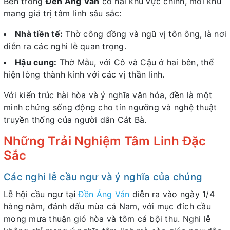
Bên trong
Đền Áng Ván
có hai khu vực chính, mỗi khu
mang giá trị tâm linh sâu sắc:
Nhà tiền tế:
Thờ công đồng và ngũ vị tôn ông, là nơi
diễn ra các nghi lễ quan trọng.
Hậu cung:
Thờ Mẫu, với Cô và Cậu ở hai bên, thể
hiện lòng thành kính với các vị thần linh.
Với kiến trúc hài hòa và ý nghĩa văn hóa, đền là một
minh chứng sống động cho tín ngưỡng và nghệ thuật
truyền thống của người dân Cát Bà.
Những Trải Nghiệm Tâm Linh Đặc
Sắc
Các nghi lễ cầu ngư và ý nghĩa của chúng
Lễ hội cầu ngư tạ
i
Đền Áng Ván
diễn ra vào ngày 1/4
hàng năm, đánh dấu mùa cá Nam, với mục đích cầu
mong mưa thuận gió hòa và tôm cá bội thu. Nghi lễ