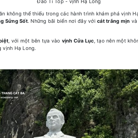
Đảo Ti Tốp - vịnh Hạ Long
phần không thể thiếu trong các hành trình khám phá vịnh 
g Sửng Sốt
. Những bãi biển nơi đây với
cát trắng mịn
và 
biệt
, với một bên tựa vào
vịnh Cửa Lục
, tạo nên một khô
g vịnh Hạ Long.