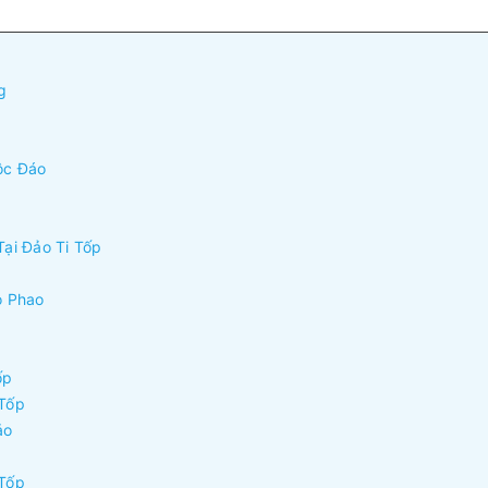
g
ộc Đáo
ại Đảo Ti Tốp
o Phao
ốp
 Tốp
ảo
 Tốp