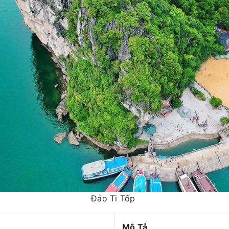
Đảo Ti Tốp
Mô Tả