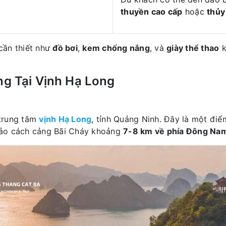
thuyền cao cấp
hoặc
thủy
cần thiết như
đồ bơi
,
kem chống nắng
, và
giày thể thao
k
ng Tại Vịnh Hạ Long
trung tâm
vịnh Hạ Long
, tỉnh Quảng Ninh. Đây là một đi
Đảo cách cảng Bãi Cháy khoảng
7-8 km về phía Đông Na