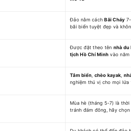
Đảo nằm cách
Bãi Cháy
7-
bãi biển tuyệt đẹp và khô
Được đặt theo tên
nhà du 
tịch Hồ Chí Minh
vào năm 
Tắm biển
,
chèo kayak
,
nh
nghiệm thú vị cho mọi lứa 
Mùa hè (tháng 5-7) là thờ
tránh đám đông, hãy chọn 
Du khách có thể đến đảo