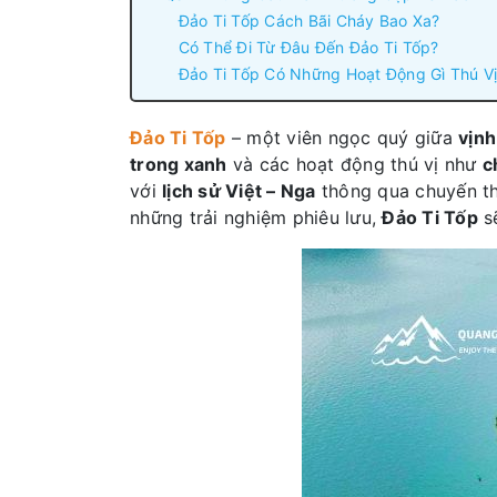
Đảo Ti Tốp Cách Bãi Cháy Bao Xa?
Có Thể Đi Từ Đâu Đến Đảo Ti Tốp?
Đảo Ti Tốp Có Những Hoạt Động Gì Thú V
Đảo Ti Tốp
– một viên ngọc quý giữa
vịnh
trong xanh
và các hoạt động thú vị như
c
với
lịch sử Việt – Nga
thông qua chuyến 
những trải nghiệm phiêu lưu,
Đảo Ti Tốp
sẽ