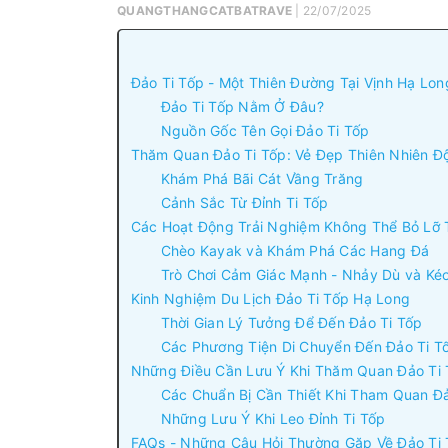
QUANGTHANGCATBATRAVE
| 22/07/2025
Đảo Ti Tốp - Một Thiên Đường Tại Vịnh Hạ Lon
Đảo Ti Tốp Nằm Ở Đâu?
Nguồn Gốc Tên Gọi Đảo Ti Tốp
Thăm Quan Đảo Ti Tốp: Vẻ Đẹp Thiên Nhiên Đ
Khám Phá Bãi Cát Vầng Trăng
Cảnh Sắc Từ Đỉnh Ti Tốp
Các Hoạt Động Trải Nghiệm Không Thể Bỏ Lỡ T
Chèo Kayak và Khám Phá Các Hang Đá
Trò Chơi Cảm Giác Mạnh - Nhảy Dù và Ké
Kinh Nghiệm Du Lịch Đảo Ti Tốp Hạ Long
Thời Gian Lý Tưởng Để Đến Đảo Ti Tốp
Các Phương Tiện Di Chuyển Đến Đảo Ti T
Những Điều Cần Lưu Ý Khi Thăm Quan Đảo Ti
Các Chuẩn Bị Cần Thiết Khi Tham Quan Đ
Những Lưu Ý Khi Leo Đỉnh Ti Tốp
FAQs - Những Câu Hỏi Thường Gặp Về Đảo Ti