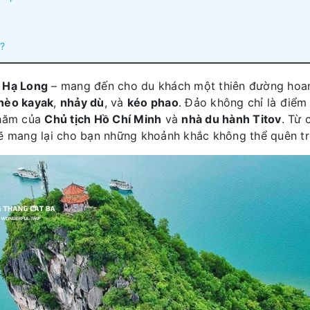
ị?
 Hạ Long
– mang đến cho du khách một thiên đường hoa
hèo kayak
,
nhảy dù
, và
kéo phao
. Đảo không chỉ là điểm
thăm của
Chủ tịch Hồ Chí Minh
và
nhà du hành Titov
. Từ 
 mang lại cho bạn những khoảnh khắc không thể quên t