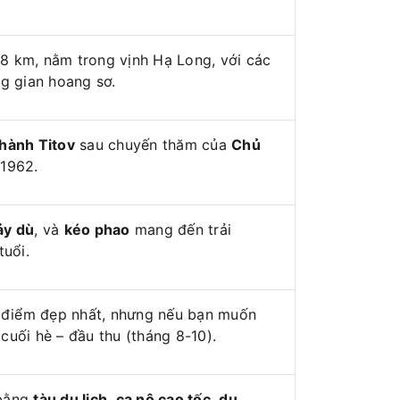
8 km, nằm trong vịnh Hạ Long, với các
ng gian hoang sơ.
hành Titov
sau chuyến thăm của
Chủ
1962.
ảy dù
, và
kéo phao
mang đến trải
tuổi.
i điểm đẹp nhất, nhưng nếu bạn muốn
cuối hè – đầu thu (tháng 8-10).
 bằng
tàu du lịch
,
ca nô cao tốc
,
du