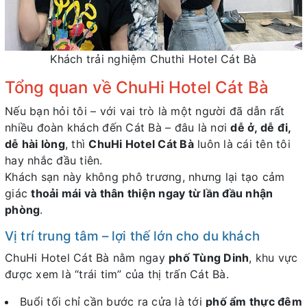
Khách trải nghiệm Chuthi Hotel Cát Bà
Tổng quan về ChuHi Hotel Cát Bà
Nếu bạn hỏi tôi – với vai trò là một người đã dẫn rất
nhiều đoàn khách đến Cát Bà – đâu là nơi
dễ ở, dễ đi,
dễ hài lòng
, thì
ChuHi Hotel Cát Bà
luôn là cái tên tôi
hay nhắc đầu tiên.
Khách sạn này không phô trương, nhưng lại tạo cảm
giác
thoải mái và thân thiện ngay từ lần đầu nhận
phòng
.
Vị trí trung tâm – lợi thế lớn cho du khách
ChuHi Hotel Cát Bà nằm ngay
phố Tùng Dinh
, khu vực
được xem là “trái tim” của thị trấn Cát Bà.
Buổi tối chỉ cần bước ra cửa là tới
phố ẩm thực đêm