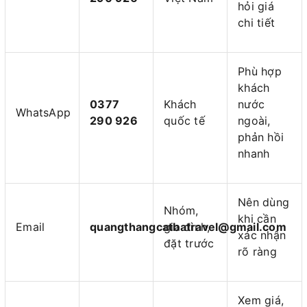
hỏi giá
chi tiết
Phù hợp
khách
0377
Khách
nước
WhatsApp
290 926
quốc tế
ngoài,
phản hồi
nhanh
Nên dùng
Nhóm,
khi cần
Email
quangthangcatbatravel@gmail.com
gia đình,
xác nhận
đặt trước
rõ ràng
Xem giá,