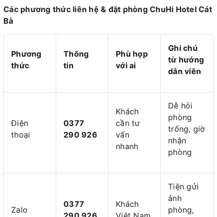
Các phương thức liên hệ & đặt phòng ChuHi Hotel Cát
Bà
Ghi chú
Phương
Thông
Phù hợp
từ hướng
thức
tin
với ai
dẫn viên
Dễ hỏi
Khách
phòng
Điện
0377
cần tư
trống, giờ
thoại
290 926
vấn
nhận
nhanh
phòng
Tiện gửi
ảnh
0377
Khách
Zalo
phòng,
290 926
Việt Nam