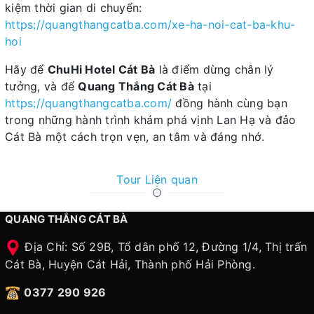
kiệm thời gian di chuyển:
https://quangthangcatba.com/xe-ha-noi-cat-ba-khu-
hoi
Hãy để
ChuHi Hotel Cát Bà
là điểm dừng chân lý
tưởng, và để
Quang Thắng Cát Bà
tại
https://quangthangcatba.com/
đồng hành cùng bạn
trong những hành trình khám phá vịnh Lan Hạ và đảo
Cát Bà một cách trọn vẹn, an tâm và đáng nhớ.
Tour Liên quan
QUANG THẮNG CÁT BÀ
Địa Chỉ: Số 29B, Tổ dân phố 12, Đường 1/4, Thị trấn
Cát Bà, Huyện Cát Hải, Thành phố Hải Phòng.
0377 290 926