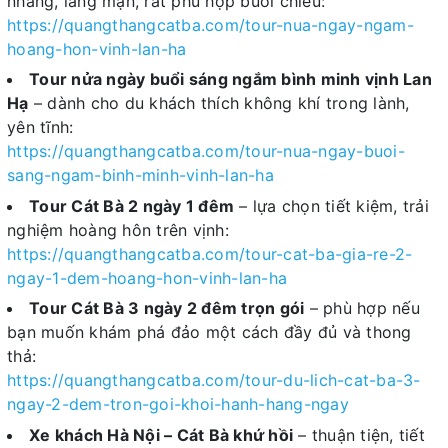
nhàng, lãng mạn, rất phù hợp buổi chiều:
https://quangthangcatba.com/tour-nua-ngay-ngam-
hoang-hon-vinh-lan-ha
Tour nửa ngày buổi sáng ngắm bình minh vịnh Lan
Hạ
– dành cho du khách thích không khí trong lành,
yên tĩnh:
https://quangthangcatba.com/tour-nua-ngay-buoi-
sang-ngam-binh-minh-vinh-lan-ha
Tour Cát Bà 2 ngày 1 đêm
– lựa chọn tiết kiệm, trải
nghiệm hoàng hôn trên vịnh:
https://quangthangcatba.com/tour-cat-ba-gia-re-2-
ngay-1-dem-hoang-hon-vinh-lan-ha
Tour Cát Bà 3 ngày 2 đêm trọn gói
– phù hợp nếu
bạn muốn khám phá đảo một cách đầy đủ và thong
thả:
https://quangthangcatba.com/tour-du-lich-cat-ba-3-
ngay-2-dem-tron-goi-khoi-hanh-hang-ngay
Xe khách Hà Nội – Cát Bà khứ hồi
– thuận tiện, tiết