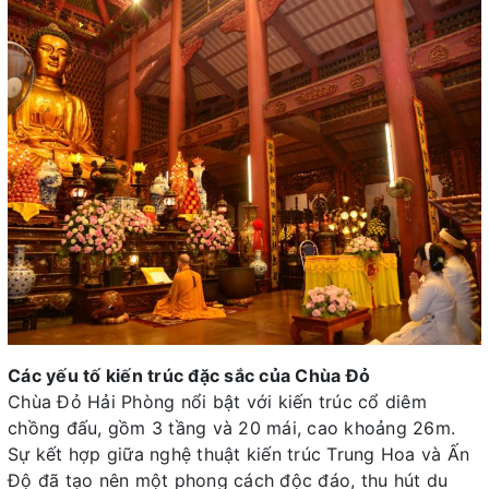
Các yếu tố kiến trúc đặc sắc của Chùa Đỏ
Chùa Đỏ Hải Phòng nổi bật với kiến trúc cổ diêm
chồng đấu, gồm 3 tầng và 20 mái, cao khoảng 26m.
Sự kết hợp giữa nghệ thuật kiến trúc Trung Hoa và Ấn
Độ đã tạo nên một phong cách độc đáo, thu hút du