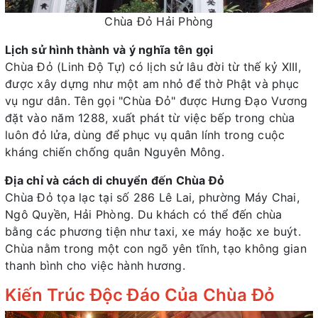
Chùa Đỏ Hải Phòng
Lịch sử hình thành và ý nghĩa tên gọi
Chùa Đỏ (Linh Độ Tự) có lịch sử lâu đời từ thế kỷ XIII,
được xây dựng như một am nhỏ để thờ Phật và phục
vụ ngư dân. Tên gọi "Chùa Đỏ" được Hưng Đạo Vương
đặt vào năm 1288, xuất phát từ việc bếp trong chùa
luôn đỏ lửa, dùng để phục vụ quân lính trong cuộc
kháng chiến chống quân Nguyên Mông.
Địa chỉ và cách di chuyển đến Chùa Đỏ
Chùa Đỏ tọa lạc tại số 286 Lê Lai, phường Máy Chai,
Ngô Quyền, Hải Phòng. Du khách có thể đến chùa
bằng các phương tiện như taxi, xe máy hoặc xe buýt.
Chùa nằm trong một con ngõ yên tĩnh, tạo không gian
thanh bình cho việc hành hương.
Kiến Trúc Độc Đáo Của Chùa Đỏ