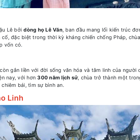
ậu Lê bởi
dòng họ Lê Văn
, ban đầu mang lối kiến trúc đơ
ến cố, đặc biệt trong thời kỳ kháng chiến chống Pháp, ch
p vốn có.
còn gắn liền với đời sống văn hóa và tâm linh của người d
ện nay, với hơn
300 năm lịch sử
, chùa trở thành một tro
chiêm bái, tìm sự bình an.
ao Linh