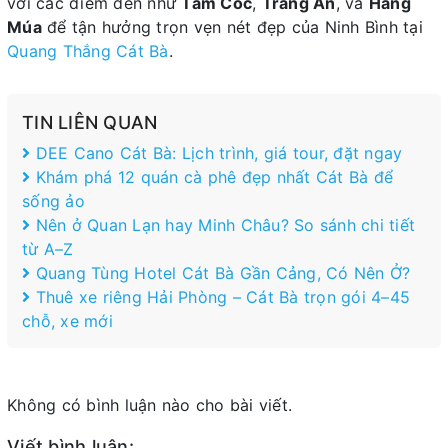
với các điểm đến như
Tam Cốc
,
Tràng An
, và
Hang
Múa
để tận hưởng trọn vẹn nét đẹp của Ninh Bình tại
Quang Thắng Cát Bà
.
TIN LIÊN QUAN
DEE Cano Cát Bà: Lịch trình, giá tour, đặt ngay
Khám phá 12 quán cà phê đẹp nhất Cát Bà để
sống ảo
Nên ở Quan Lạn hay Minh Châu? So sánh chi tiết
từ A–Z
Quang Tùng Hotel Cát Bà Gần Cảng, Có Nên Ở?
Thuê xe riêng Hải Phòng – Cát Bà trọn gói 4–45
chỗ, xe mới
Không có bình luận nào cho bài viết.
Viết bình luận: