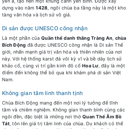
yên ả, tạo nên một khung cảnh yên bình. Được xây
dựng vào năm
1428
, ngôi chùa ba tầng này là một kho
tàng văn hóa và lịch sử vô giá.
Di sản được UNESCO công nhận
Là một phần của
Quần thể danh thắng Tràng An
,
chùa
Bích Động
đã được UNESCO công nhận là Di sản Thế
giới, nhấn mạnh giá trị văn hóa và thiên nhiên của nơi
này. Với hệ thống karst đá vôi kỳ vĩ và bề dày lịch sử
khảo cổ, cùng vị trí gần kinh đô cổ
Hoa Lư
, đây là một
điểm đến không thể bỏ qua khi khám phá di sản Việt
Nam.
Không gian tâm linh thanh tịnh
Chùa Bích Động mang đến một nơi lý tưởng để tĩnh
tâm và chiêm nghiệm. Không gian thanh bình cùng các
ngôi đền, đặc biệt là những nơi thờ
Quan Thế Âm Bồ
Tát
, tôn lên giá trị tâm linh của chùa. Du khách có thể