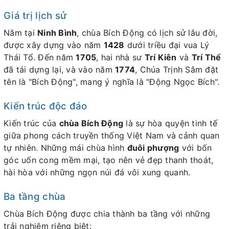
Giá trị lịch sử
Nằm tại
Ninh Bình
, chùa Bích Động có lịch sử lâu đời,
được xây dựng vào năm
1428
dưới triều đại vua Lý
Thái Tổ. Đến năm
1705
, hai nhà sư
Trí Kiên
và
Trí Thể
đã tái dựng lại, và vào năm
1774
, Chúa Trịnh Sâm đặt
tên là "Bích Động", mang ý nghĩa là "Động Ngọc Bích".
Kiến trúc độc đáo
Kiến trúc của
chùa Bích Động
là sự hòa quyện tinh tế
giữa phong cách truyền thống Việt Nam và cảnh quan
tự nhiên. Những mái chùa hình
đuôi phượng
với bốn
góc uốn cong mềm mại, tạo nên vẻ đẹp thanh thoát,
hài hòa với những ngọn núi đá vôi xung quanh.
Ba tầng chùa
Chùa Bích Động được chia thành ba tầng với những
trải nghiệm riêng biệt: