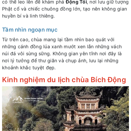
có thể leo lên để khám phá
Động Tối
, nơi lưu giữ tượng
Phật cổ và chiếc chuông đồng lớn, tạo nên không gian
huyền bí và linh thiêng.
Tầm nhìn ngoạn mục
Từ trên cao, chùa mang lại tầm nhìn bao quát với
những cánh đồng lúa xanh mướt xen lẫn những vách
núi đá vôi sừng sững. Không gian yên tĩnh nơi đây là
nơi lý tưởng để thư giãn và chụp ảnh, lưu lại những
khoảnh khắc tuyệt đẹp.
Kinh nghiệm du lịch chùa Bích Động