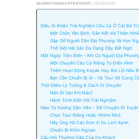
QUANGTHANGCATBATRAVE
| 25/08/2025
Điều Gì Khiến Trải Nghiệm Câu Cá Ở Cát Bà Tr
Một Chốn Yên Bình, Gắn Kết Với Thiên Nhi
Gặp Gỡ Người Dân Địa Phương Và Học Ng
Thế Giới Hải Sản Đa Dạng Đầy Bất Ngờ
Một Ngày Trên Biển – Khi Có Người Địa Phươn
Một Chuyến Câu Cá Riêng Tư Điển Hình
Thêm Hoạt Động Kayak Hay Bơi Lội Nếu 
Bạn Cần Chuẩn Bị Gì – Và Tour Sẽ Cung C
Thời Điểm Lý Tưởng & Cách Di Chuyển
Nên Đi Vào Khi Nào?
Hành Trình Đến Với Trải Nghiệm
Mẹo Từ Hướng Dẫn Viên – Để Chuyến Đi Tuyệt
Chọn Tour Riêng Hoặc Nhóm Nhỏ
Hãy Ủng Hộ Các Đơn Vị Du Lịch Xanh
Chuẩn Bị Khôn Ngoan
Câu Hỏi Thường Gặp Của Du Khách