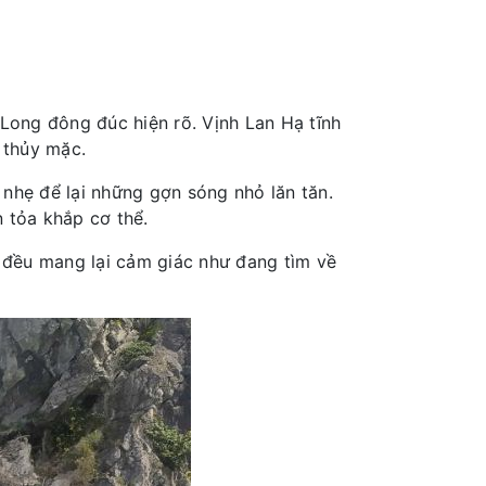
 Long đông đúc hiện rõ. Vịnh Lan Hạ tĩnh
 thủy mặc.
 nhẹ để lại những gợn sóng nhỏ lăn tăn.
 tỏa khắp cơ thể.
 đều mang lại cảm giác như đang tìm về