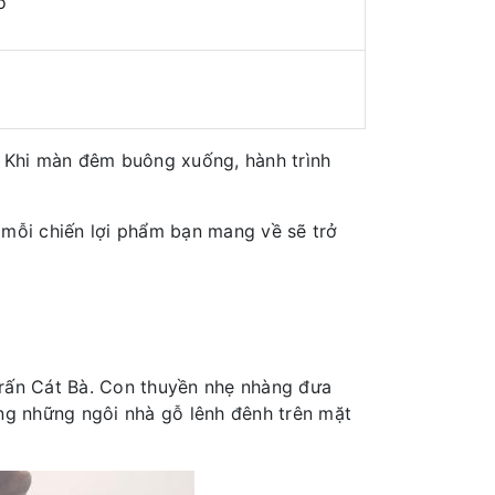
o
. Khi màn đêm buông xuống, hành trình
 mỗi chiến lợi phẩm bạn mang về sẽ trở
trấn Cát Bà. Con thuyền nhẹ nhàng đưa
ng những ngôi nhà gỗ lênh đênh trên mặt