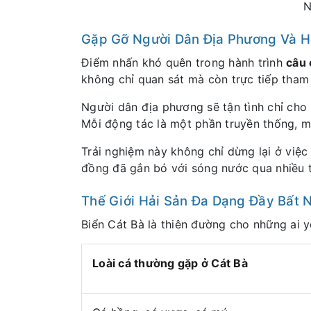
N
Gặp Gỡ Người Dân Địa Phương Và H
Điểm nhấn khó quên trong hành trình
câu 
không chỉ quan sát mà còn trực tiếp tham
Người dân địa phương sẽ tận tình chỉ cho
Mỗi động tác là một phần truyền thống, m
Trải nghiệm này không chỉ dừng lại ở việ
đồng đã gắn bó với sóng nước qua nhiều t
Thế Giới Hải Sản Đa Dạng Đầy Bất 
Biển Cát Bà là thiên đường cho những ai y
Loài cá thường gặp ở Cát Bà