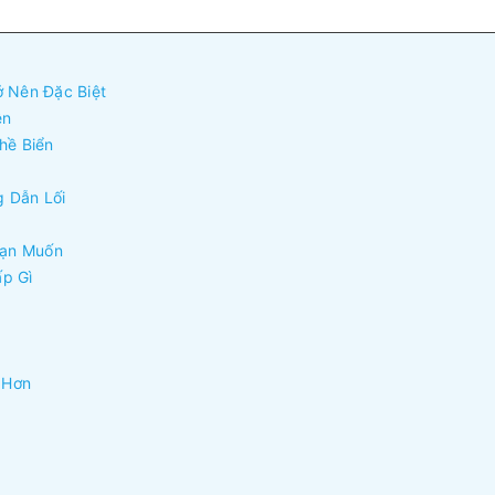
ở Nên Đặc Biệt
ên
hề Biển
g Dẫn Lối
Bạn Muốn
ấp Gì
 Hơn