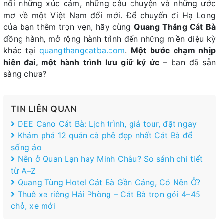
nối những xúc cảm, những câu chuyện và những ước
mơ về một Việt Nam đổi mới. Để chuyến đi Hạ Long
của bạn thêm trọn vẹn, hãy cùng
Quang Thắng Cát Bà
đồng hành, mở rộng hành trình đến những miền diệu kỳ
khác tại
quangthangcatba.com
.
Một bước chạm nhịp
hiện đại, một hành trình lưu giữ ký ức
– bạn đã sẵn
sàng chưa?
TIN LIÊN QUAN
DEE Cano Cát Bà: Lịch trình, giá tour, đặt ngay
Khám phá 12 quán cà phê đẹp nhất Cát Bà để
sống ảo
Nên ở Quan Lạn hay Minh Châu? So sánh chi tiết
từ A–Z
Quang Tùng Hotel Cát Bà Gần Cảng, Có Nên Ở?
Thuê xe riêng Hải Phòng – Cát Bà trọn gói 4–45
chỗ, xe mới