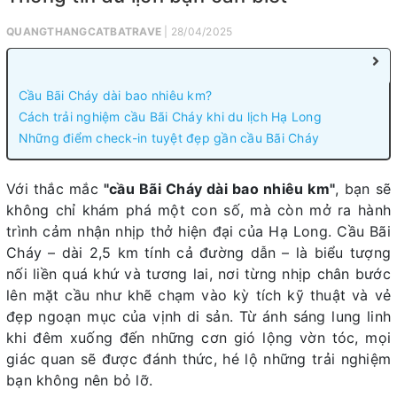
QUANGTHANGCATBATRAVE
| 28/04/2025
Cầu Bãi Cháy dài bao nhiêu km?
Cách trải nghiệm cầu Bãi Cháy khi du lịch Hạ Long
Những điểm check-in tuyệt đẹp gần cầu Bãi Cháy
Với thắc mắc
"cầu Bãi Cháy dài bao nhiêu km"
, bạn sẽ
không chỉ khám phá một con số, mà còn mở ra hành
trình cảm nhận nhịp thở hiện đại của Hạ Long. Cầu Bãi
Cháy – dài 2,5 km tính cả đường dẫn – là biểu tượng
nối liền quá khứ và tương lai, nơi từng nhịp chân bước
lên mặt cầu như khẽ chạm vào kỳ tích kỹ thuật và vẻ
đẹp ngoạn mục của vịnh di sản. Từ ánh sáng lung linh
khi đêm xuống đến những cơn gió lộng vờn tóc, mọi
giác quan sẽ được đánh thức, hé lộ những trải nghiệm
bạn không nên bỏ lỡ.