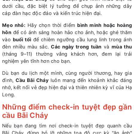
dưới cầu, đặc biệt lý tưởng để chụp ảnh những dây
cáp đàn hạc độc đáo và kiến trúc hiện đại.
Mẹo nhỏ:
Hãy chọn thời điểm
bình minh hoặc hoàng
hôn
để có ánh sáng hoàn hảo cho ảnh, hoặc ghé thăm
vào
buổi tối
để chiêm ngưỡng cầu lung linh trong ánh
đèn nhiều màu sắc.
Các ngày trong tuần
và
mùa thu
(tháng 9–11) thường vắng khách hơn, đem lại trải
nghiệm yên tĩnh hơn cho bạn.
Dù bạn du lịch một mình, cùng người thương, hay gia
đình,
Cầu Bãi Cháy
luôn mang đến khoảnh khắc đáng
nhớ, kết nối vẻ đẹp hiện đại và thiên nhiên kỳ vĩ của Hạ
Long.
Những điểm check-in tuyệt đẹp gần
cầu Bãi Cháy
Nếu bạn đang tìm nơi check-in tuyệt đẹp quanh cầu
Bãi Cháy, đừng bỏ lỡ những tọa độ cực kỳ "ăn ảnh"