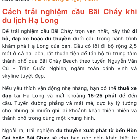
Cách trải nghiệm cầu Bãi Cháy khi
du lịch Hạ Long
Để trải nghiệm cầu Bãi Cháy trọn vẹn nhất, hãy thử
đi
bộ, đạp xe hoặc du thuyền
dưới cầu trong hành trình
khám phá Hạ Long của bạn. Cầu có lối đi bộ rộng 2,5
mét ở cả hai bên, rất thuận tiện để tản bộ từ trung tâm
thành phố qua Bãi Cháy Beach theo tuyến Nguyễn Văn
Cừ – Trần Quốc Nghiễn, ngắm toàn cảnh vịnh và
skyline tuyệt đẹp.
Nếu yêu thích vận động nhẹ nhàng, bạn có thể
thuê xe
đạp
tại Hạ Long và mất khoảng
15–25 phút
để đến
cầu. Tuyến đường phẳng và mát mẻ, cực kỳ lý tưởng
cho những ai muốn ghi lại khoảnh khắc thiên nhiên và
thành phố trong cùng một khung hình.
Ngoài ra, trải nghiệm
du thuyền xuất phát từ bến Hòn
Gai hoặc Bãi Cháy
sẽ cho bạn góc nhìn khác biệt từ