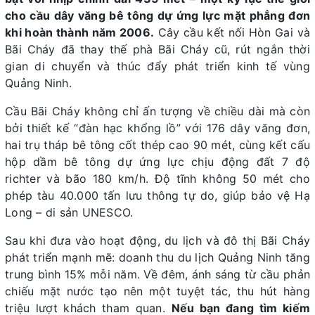
cho cầu dây văng bê tông dự ứng lực mặt phẳng đơn
khi hoàn thành năm 2006.
Cây cầu kết nối Hòn Gai và
Bãi Cháy đã thay thế phà Bãi Cháy cũ, rút ngắn thời
gian di chuyển và thúc đẩy phát triển kinh tế vùng
Quảng Ninh.
Cầu Bãi Cháy không chỉ ấn tượng về chiều dài mà còn
bởi thiết kế “đàn hạc khổng lồ” với 176 dây văng đơn,
hai trụ tháp bê tông cốt thép cao 90 mét, cùng kết cấu
hộp dầm bê tông dự ứng lực chịu động đất 7 độ
richter và bão 180 km/h. Độ tĩnh không 50 mét cho
phép tàu 40.000 tấn lưu thông tự do, giúp bảo vệ Hạ
Long – di sản UNESCO.
Sau khi đưa vào hoạt động, du lịch và đô thị Bãi Cháy
phát triển mạnh mẽ: doanh thu du lịch Quảng Ninh tăng
trung bình 15% mỗi năm. Về đêm, ánh sáng từ cầu phản
chiếu mặt nước tạo nên một tuyệt tác, thu hút hàng
triệu lượt khách tham quan.
Nếu bạn đang tìm kiếm