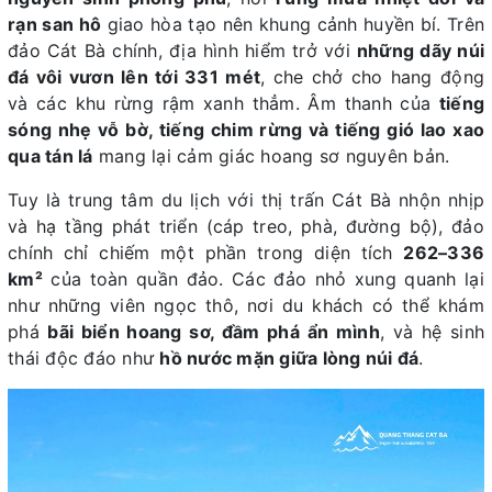
rạn san hô
giao hòa tạo nên khung cảnh huyền bí. Trên
đảo Cát Bà chính, địa hình hiểm trở với
những dãy núi
đá vôi vươn lên tới 331 mét
, che chở cho hang động
và các khu rừng rậm xanh thẳm. Âm thanh của
tiếng
sóng nhẹ vỗ bờ, tiếng chim rừng và tiếng gió lao xao
qua tán lá
mang lại cảm giác hoang sơ nguyên bản.
Tuy là trung tâm du lịch với thị trấn Cát Bà nhộn nhịp
và hạ tầng phát triển (cáp treo, phà, đường bộ), đảo
chính chỉ chiếm một phần trong diện tích
262–336
km²
của toàn quần đảo. Các đảo nhỏ xung quanh lại
như những viên ngọc thô, nơi du khách có thể khám
phá
bãi biển hoang sơ, đầm phá ẩn mình
, và hệ sinh
thái độc đáo như
hồ nước mặn giữa lòng núi đá
.