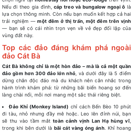
Nếu đi theo gia đình,
cáp treo và bungalow ngoại ô
là
lựa chọn thông minh. Còn nếu bạn muốn kết hợp cả hai
trải nghiệm —
một đêm ở thị trấn, một đêm trên vịnh
— bạn sẽ có cái nhìn trọn vẹn về vẻ đẹp đối lập của
vùng đất này.
Top các đảo đáng khám phá ngoài
đảo Cát Bà
Cát Bà không chỉ là một hòn đảo – mà là cả một quần
đảo gồm hơn 300 đảo lớn nhỏ
, và dưới đây là 5 điểm
dừng chân độc đáo mà du khách nên cân nhắc trong
hành trình khám phá: từ những bãi biển hoang sơ đến
làng chài nổi, mỗi nơi mang một sắc thái riêng biệt.
Đảo Khỉ (Monkey Island)
chỉ cách Bến Bèo 10 phút
đi tàu, nhỏ nhưng đầy mê hoặc. Leo lên đỉnh núi, bạn
sẽ thu vào tầm mắt
toàn cảnh vịnh Lan Hạ hùng vĩ
,
trong khi bên dưới là
bãi cát vàng óng ánh
. Khỉ hoang