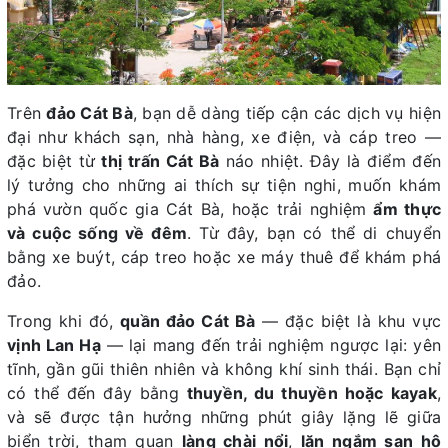
Trên
đảo Cát Bà
, bạn dễ dàng tiếp cận các dịch vụ hiện
đại như khách sạn, nhà hàng, xe điện, và cáp treo —
đặc biệt từ
thị trấn Cát Bà
náo nhiệt. Đây là điểm đến
lý tưởng cho những ai thích sự tiện nghi, muốn khám
phá vườn quốc gia Cát Bà, hoặc trải nghiệm
ẩm thực
và cuộc sống về đêm
. Từ đây, bạn có thể di chuyển
bằng xe buýt, cáp treo hoặc xe máy thuê để khám phá
đảo.
Trong khi đó,
quần đảo Cát Bà
— đặc biệt là khu vực
vịnh Lan Hạ
— lại mang đến trải nghiệm ngược lại: yên
tĩnh, gần gũi thiên nhiên và không khí sinh thái. Bạn chỉ
có thể đến đây bằng
thuyền, du thuyền hoặc kayak
,
và sẽ được tận hưởng những phút giây lặng lẽ giữa
biển trời, tham quan
làng chài nổi
,
lặn ngắm san hô