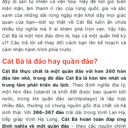
đầy di sản tự nhiên và văn hóa. Hãy để hơi gió biển
mằn mặn, âm thanh rì rào của rừng quốc gia và sắc
xanh của những dải rừng ngập mặn khơi dậy mọi giác
quan của bạn—bởi sự thật về Cát Bà luôn ẩn chứa
nhiều lớp nghĩa mà ít ai khám phá trọn vẹn. Vậy liệu
Cát Bà là một hòn đảo đơn lẻ, hay cả một quần thể kỳ
vĩ? Câu trả lời sẽ thay đổi cách bạn lên kế hoạch và
cảm nhận hành trình phía trước.
Cát Bà là đảo hay quần đảo?
Cát Bà thực chất là một quần đảo với hơn 360 hòn
đảo lớn nhỏ, trong đó đảo Cát Bà là hòn lớn nhất và
trung tâm phát triển du lịch.
Theo định nghĩa địa lý,
một hòn đảo (island) là khối đất được bao quanh bởi
nước, trong khi quần đảo (archipelago) là tập hợp
nhiều đảo, thường có chung nguồn gốc địa chất và hệ
sinh thái. Với
366–367 đảo
trải dài trong Vịnh Lan Hạ,
tiếp giáp Vịnh Hạ Long,
Cát Bà hoàn toàn đáp ứng
định nghĩa về một quần đảo
– theo các nguồn chính