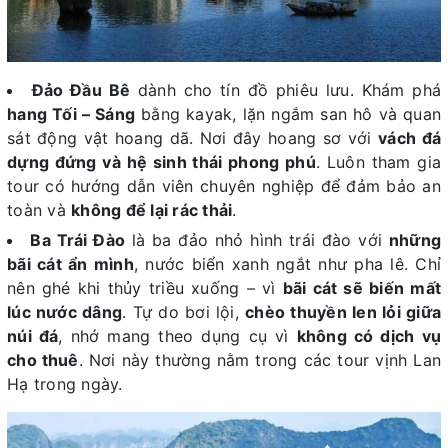
Đảo Đầu Bê
dành cho tín đồ phiêu lưu. Khám phá
hang Tối – Sáng
bằng kayak, lặn ngắm san hô và quan
sát động vật hoang dã. Nơi đây hoang sơ với
vách đá
dựng đứng và hệ sinh thái phong phú
. Luôn tham gia
tour có hướng dẫn viên chuyên nghiệp để đảm bảo an
toàn và
không để lại rác thải
.
Ba Trái Đào
là ba đảo nhỏ hình trái đào với
những
bãi cát ẩn mình
, nước biển xanh ngắt như pha lê. Chỉ
nên ghé khi thủy triều xuống – vì
bãi cát sẽ biến mất
lúc nước dâng
. Tự do bơi lội,
chèo thuyền len lỏi giữa
núi đá
, nhớ mang theo dụng cụ vì
không có dịch vụ
cho thuê
. Nơi này thường nằm trong các tour vịnh Lan
Hạ trong ngày.