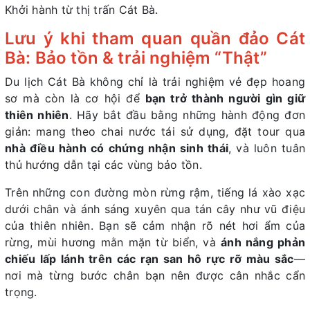
Khởi hành từ thị trấn Cát Bà.
Lưu ý khi tham quan quần đảo Cát
Bà: Bảo tồn & trải nghiệm “Thật”
Du lịch Cát Bà không chỉ là trải nghiệm vẻ đẹp hoang
sơ mà còn là cơ hội để
bạn trở thành người gìn giữ
thiên nhiên
. Hãy bắt đầu bằng những hành động đơn
giản: mang theo chai nước tái sử dụng, đặt tour qua
nhà điều hành có chứng nhận sinh thái
, và luôn tuân
thủ hướng dẫn tại các vùng bảo tồn.
Trên những con đường mòn rừng rậm, tiếng lá xào xạc
dưới chân và ánh sáng xuyên qua tán cây như vũ điệu
của thiên nhiên. Bạn sẽ cảm nhận rõ nét hơi ẩm của
rừng, mùi hương mằn mặn từ biển, và
ánh nắng phản
chiếu lấp lánh trên các rạn san hô rực rỡ màu sắc
—
nơi mà từng bước chân bạn nên được cân nhắc cẩn
trọng.