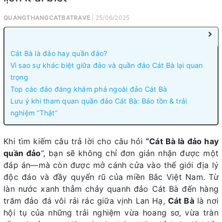
QUANGTHANGCATBATRAVE
| 25/06/2025
Cát Bà là đảo hay quần đảo?
Vì sao sự khác biệt giữa đảo và quần đảo Cát Bà lại quan
trọng
Top các đảo đáng khám phá ngoài đảo Cát Bà
Lưu ý khi tham quan quần đảo Cát Bà: Bảo tồn & trải
nghiệm “Thật”
Khi tìm kiếm câu trả lời cho câu hỏi
“Cát Bà là đảo hay
quần đảo
”, bạn sẽ không chỉ đơn giản nhận được một
đáp án—mà còn được mở cánh cửa vào thế giới địa lý
độc đáo và đầy quyến rũ của miền Bắc Việt Nam. Từ
làn nước xanh thẳm chảy quanh đảo Cát Bà đến hàng
trăm đảo đá vôi rải rác giữa vịnh Lan Hạ,
Cát Bà
là nơi
hội tụ của những trải nghiệm vừa hoang sơ, vừa tràn