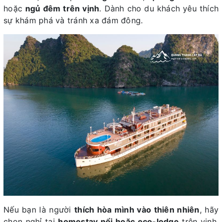
hoặc
ngủ đêm trên vịnh
. Dành cho du khách yêu thích
sự khám phá và tránh xa đám đông.
Nếu bạn là người
thích hòa mình vào thiên nhiên
, hãy
chọn nghỉ tại
homestay nổi hoặc eco-lodge
trên vịnh.