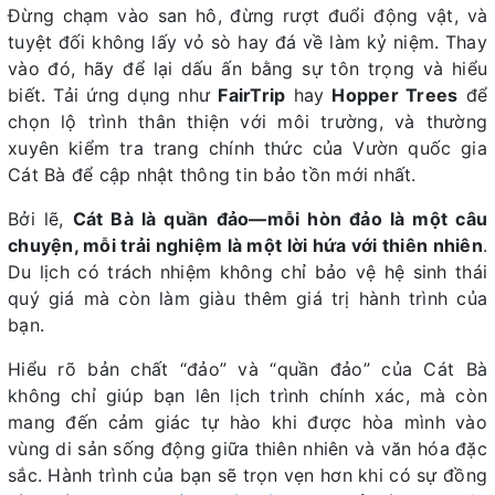
Đừng chạm vào san hô, đừng rượt đuổi động vật, và
tuyệt đối không lấy vỏ sò hay đá về làm kỷ niệm. Thay
vào đó, hãy để lại dấu ấn bằng sự tôn trọng và hiểu
biết. Tải ứng dụng như
FairTrip
hay
Hopper Trees
để
chọn lộ trình thân thiện với môi trường, và thường
xuyên kiểm tra trang chính thức của Vườn quốc gia
Cát Bà để cập nhật thông tin bảo tồn mới nhất.
Bởi lẽ,
Cát Bà là quần đảo—mỗi hòn đảo là một câu
chuyện, mỗi trải nghiệm là một lời hứa với thiên nhiên
.
Du lịch có trách nhiệm không chỉ bảo vệ hệ sinh thái
quý giá mà còn làm giàu thêm giá trị hành trình của
bạn.
Hiểu rõ bản chất “đảo” và “quần đảo” của Cát Bà
không chỉ giúp bạn lên lịch trình chính xác, mà còn
mang đến cảm giác tự hào khi được hòa mình vào
vùng di sản sống động giữa thiên nhiên và văn hóa đặc
sắc. Hành trình của bạn sẽ trọn vẹn hơn khi có sự đồng