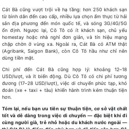
Cát Bà cũng vượt trội về hạ tầng: hơn 250 khách sạn
từ bình dân đến cao cấp, nhiều lựa chọn ẩm thực từ hải
sản địa phương đến món quốc tế, và sóng 3G/4G/5G
ổn định. Ngược lại, Cô Tô có ít khách sạn, chủ yếu
homestay hoặc nhà nghỉ đơn giản, và tín hiệu mạng
chập chờn ở vùng xa. Ngoài ra, Cát Bà có ATM thật
(Agribank, Saigon Bank), còn Cô Tô hầu như chỉ nên
dùng tiền mặt.
Chi phí đến Cát Bà cũng hợp lý: khoảng 12–18
USD/lượt, và ít biến động. Dù Cô Tô có chi phí tương
đương (17–28 USD/lượt), việc di chuyển phức tạp, khó
đoán (xe + taxi + tàu) khiến hành trình kém thuận tiện
hơn.
Tóm lại, nếu bạn ưu tiên sự thuận tiện, cơ sở vật chất
tốt và dễ dàng trong việc di chuyển — đặc biệt khi đi
cùng người già, trẻ nhỏ hoặc du khách nước ngoài —