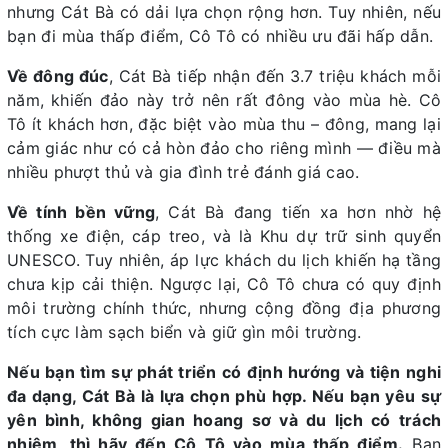
nhưng Cát Bà có dải lựa chọn rộng hơn. Tuy nhiên, nếu
bạn đi mùa thấp điểm, Cô Tô có nhiều ưu đãi hấp dẫn.
Về đông đúc
, Cát Bà tiếp nhận đến 3.7 triệu khách mỗi
năm, khiến đảo này trở nên rất đông vào mùa hè. Cô
Tô ít khách hơn, đặc biệt vào mùa thu – đông, mang lại
cảm giác như có cả hòn đảo cho riêng mình — điều mà
nhiều phượt thủ và gia đình trẻ đánh giá cao.
Về tính bền vững
, Cát Bà đang tiến xa hơn nhờ hệ
thống xe điện, cáp treo, và là Khu dự trữ sinh quyển
UNESCO. Tuy nhiên, áp lực khách du lịch khiến hạ tầng
chưa kịp cải thiện. Ngược lại, Cô Tô chưa có quy định
môi trường chính thức, nhưng cộng đồng địa phương
tích cực làm sạch biển và giữ gìn môi trường.
Nếu bạn tìm sự phát triển có định hướng và tiện nghi
đa dạng, Cát Bà là lựa chọn phù hợp. Nếu bạn yêu sự
yên bình, không gian hoang sơ và du lịch có trách
nhiệm, thì hãy đến Cô Tô vào mùa thấp điểm.
Bạn