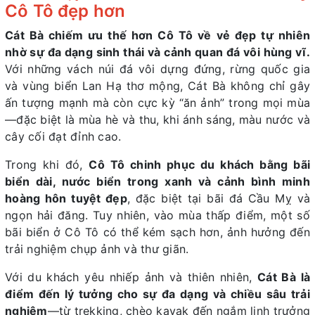
Cô Tô đẹp hơn
Cát Bà chiếm ưu thế hơn Cô Tô về vẻ đẹp tự nhiên
nhờ sự đa dạng sinh thái và cảnh quan đá vôi hùng vĩ.
Với những vách núi đá vôi dựng đứng, rừng quốc gia
và vùng biển Lan Hạ thơ mộng, Cát Bà không chỉ gây
ấn tượng mạnh mà còn cực kỳ “ăn ảnh” trong mọi mùa
—đặc biệt là mùa hè và thu, khi ánh sáng, màu nước và
cây cối đạt đỉnh cao.
Trong khi đó,
Cô Tô chinh phục du khách bằng bãi
biển dài, nước biển trong xanh và cảnh bình minh
hoàng hôn tuyệt đẹp
, đặc biệt tại bãi đá Cầu Mỵ và
ngọn hải đăng. Tuy nhiên, vào mùa thấp điểm, một số
bãi biển ở Cô Tô có thể kém sạch hơn, ảnh hưởng đến
trải nghiệm chụp ảnh và thư giãn.
Với du khách yêu nhiếp ảnh và thiên nhiên,
Cát Bà là
điểm đến lý tưởng cho sự đa dạng và chiều sâu trải
nghiệm
—từ trekking, chèo kayak đến ngắm linh trưởng