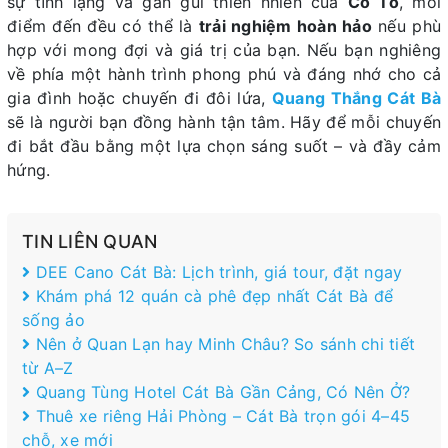
sự tĩnh lặng và gần gũi thiên nhiên của
Cô Tô
, mỗi
điểm đến đều có thể là
trải nghiệm hoàn hảo
nếu phù
hợp với mong đợi và giá trị của bạn. Nếu bạn nghiêng
về phía một hành trình phong phú và đáng nhớ cho cả
gia đình hoặc chuyến đi đôi lứa,
Quang Thắng Cát Bà
sẽ là người bạn đồng hành tận tâm. Hãy để mỗi chuyến
đi bắt đầu bằng một lựa chọn sáng suốt – và đầy cảm
hứng.
TIN LIÊN QUAN
DEE Cano Cát Bà: Lịch trình, giá tour, đặt ngay
Khám phá 12 quán cà phê đẹp nhất Cát Bà để
sống ảo
Nên ở Quan Lạn hay Minh Châu? So sánh chi tiết
từ A–Z
Quang Tùng Hotel Cát Bà Gần Cảng, Có Nên Ở?
Thuê xe riêng Hải Phòng – Cát Bà trọn gói 4–45
chỗ, xe mới