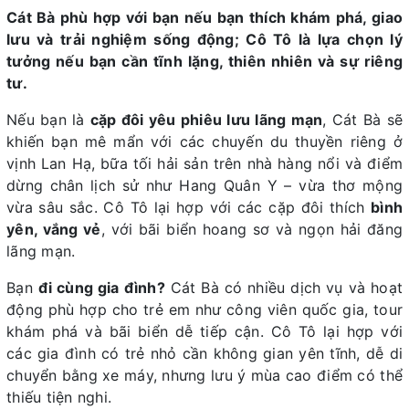
Cát Bà phù hợp với bạn nếu bạn thích khám phá, giao
lưu và trải nghiệm sống động; Cô Tô là lựa chọn lý
tưởng nếu bạn cần tĩnh lặng, thiên nhiên và sự riêng
tư.
Nếu bạn là
cặp đôi yêu phiêu lưu lãng mạn
, Cát Bà sẽ
khiến bạn mê mẩn với các chuyến du thuyền riêng ở
vịnh Lan Hạ, bữa tối hải sản trên nhà hàng nổi và điểm
dừng chân lịch sử như Hang Quân Y – vừa thơ mộng
vừa sâu sắc. Cô Tô lại hợp với các cặp đôi thích
bình
yên, vắng vẻ
, với bãi biển hoang sơ và ngọn hải đăng
lãng mạn.
Bạn
đi cùng gia đình?
Cát Bà có nhiều dịch vụ và hoạt
động phù hợp cho trẻ em như công viên quốc gia, tour
khám phá và bãi biển dễ tiếp cận. Cô Tô lại hợp với
các gia đình có trẻ nhỏ cần không gian yên tĩnh, dễ di
chuyển bằng xe máy, nhưng lưu ý mùa cao điểm có thể
thiếu tiện nghi.