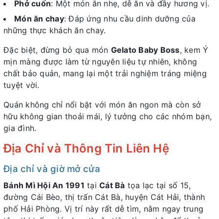
Phở cuốn
: Một món ăn nhẹ, dễ ăn và đầy hương vị.
Món ăn chay
: Đáp ứng nhu cầu dinh dưỡng của
những thực khách ăn chay.
Đặc biệt, đừng bỏ qua món
Gelato Baby Boss
, kem Ý
mịn màng được làm từ nguyên liệu tự nhiên, không
chất bảo quản, mang lại một trải nghiệm tráng miệng
tuyệt vời.
Quán không chỉ nổi bật với món ăn ngon mà còn sở
hữu không gian thoải mái, lý tưởng cho các nhóm bạn,
gia đình.
Địa Chỉ và Thông Tin Liên Hệ
Địa chỉ và giờ mở cửa
Bánh Mì Hội An 1991
tại
Cát Bà
tọa lạc tại số 15,
đường Cái Bèo, thị trấn Cát Bà, huyện Cát Hải, thành
phố Hải Phòng. Vị trí này rất dễ tìm, nằm ngay trung