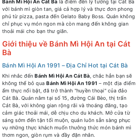
Bánh Mì Hội An Cát Bà
là điểm đến lý tưởng tại Cát Bà
với bánh mì giòn tan, giá cả hợp lý và thực đơn phong
phú từ pizza, pasta đến Gelato Baby Boss. Quán không
chỉ phục vụ món ngon mà còn mang đến không gian
thoải mái cho bạn thư giãn.
Giới thiệu về Bánh Mì Hội An tại Cát
Bà
Bánh Mì Hội An 1991 – Địa Chỉ Hot tại Cát Bà
Khi nhắc đến
Bánh Mì Hội An Cát Bà
, chắc hẳn bạn sẽ
không thể bỏ qua
Bánh Mì Hội An 1991
– một địa điểm
ẩm thực nổi bật, đã trở thành "huyền thoại" của đảo
Cát Bà. Quán nằm tại số 15, đường Cái Bèo, thị trấn
Cát Bà, với không gian rộng rãi và thoáng đãng, tạo
cảm giác thoải mái, dễ chịu cho du khách. Mở cửa từ
sáng sớm đến tận tối muộn, quán luôn sẵn sàng phục
vụ những thực khách muốn thưởng thức món bánh mì
thơm ngon, giòn rụm và đầy đặn nhân.