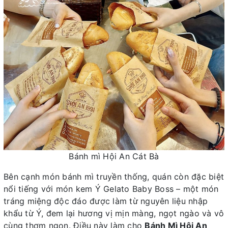
Bánh mì Hội An Cát Bà
Bên cạnh món bánh mì truyền thống, quán còn đặc biệt
nổi tiếng với món kem Ý Gelato Baby Boss – một món
tráng miệng độc đáo được làm từ nguyên liệu nhập
khẩu từ Ý, đem lại hương vị mịn màng, ngọt ngào và vô
cùng thơm ngon. Điều này làm cho
Bánh Mì Hội An