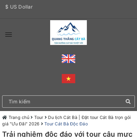
$ US Dollar
Trang chủ
Tour
Du lịch Cát Bà | Đặt tour Cát Bà trọn gói
giá "Ưu Đãi" 2026
Tour Cát Bà Độc Đáo
Trải nghiệm độc đáo với tour câu mực