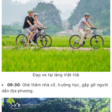
Đạp xe tại làng Việt Hải
09:30
: Ghé thăm nhà cổ, trường học, gặp gỡ người
dân địa phương.