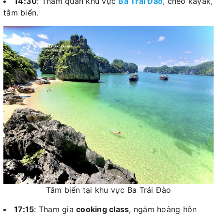
14:30
: Tham quan khu vực
Ba Trái Đào
, chèo kayak,
tắm biển.
Tắm biển tại khu vực Ba Trái Đào
17:15
: Tham gia
cooking class
, ngắm hoàng hôn