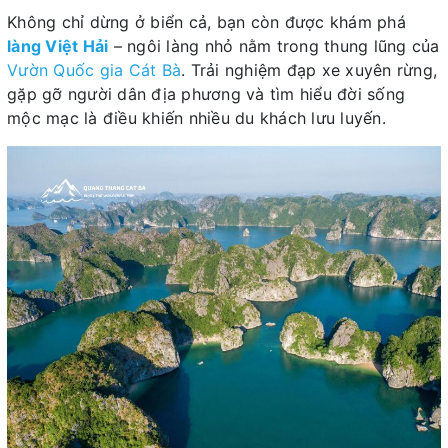
Không chỉ dừng ở biển cả, bạn còn được khám phá
làng Việt Hải
– ngôi làng nhỏ nằm trong thung lũng của
Vườn Quốc gia Cát Bà
. Trải nghiệm đạp xe xuyên rừng,
gặp gỡ người dân địa phương và tìm hiểu đời sống
mộc mạc là điều khiến nhiều du khách lưu luyến.