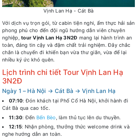
Vịnh Lan Hạ - Cát Bà
Với dịch vụ trọn gói, từ cabin tiện nghi, ẩm thực hải sản
phong phú cho đến đội ngũ hướng dẫn viên chuyên
nghiệp,
tour Vịnh Lan Hạ 3N2Đ
mang lại hành trình an
toàn, đáng tin cậy và đậm chất trải nghiệm. Đây chắc
chắn là chuyến đi khiến bạn vừa thư giãn, vừa để lại
nhiều ký ức khó quên.
Lịch trình chi tiết Tour Vịnh Lan Hạ
3N2Đ
Ngày 1 – Hà Nội → Cát Bà → Vịnh Lan Hạ
07:10
: Đón khách tại Phố Cổ Hà Nội, khởi hành đi
Cát Bà qua cao tốc.
11:30
: Đến
Bến Bèo
, làm thủ tục lên du thuyền.
12:15
: Nhận phòng, thưởng thức welcome drink và
nghe hướng dẫn an toàn.